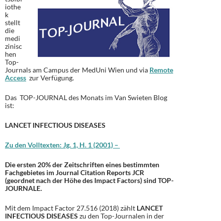
iothe
k
stellt
die
medi
zinisc
hen
Top-
Journals am Campus der MedUni Wien und via
Remote
Access
zur Verfügung.
Das TOP-JOURNAL des Monats im Van Swieten Blog
ist:
LANCET INFECTIOUS DISEASES
Zu den Volltexten: Jg. 1, H. 1 (2001) –
Die ersten 20% der Zeitschriften eines bestimmten
Fachgebietes im Journal Citation Reports JCR
(geordnet nach der Höhe des Impact Factors) sind TOP-
JOURNALE.
Mit dem Impact Factor 27.516 (2018) zählt
LANCET
INFECTIOUS DISEASES
zu den Top-Journalen in der