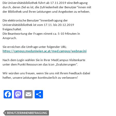
Die Universitätsbibliothek führt ab 17.11.2019 eine Befragung
durch, deren Ziel es ist, die Zufriedenheit der Benutzer*innen mit
der Bibliothek und ihren Leistungen und Angeboten zu erheben.
Die elektronische Benutzer*innenbefragung der
Universitätsbibliothek ist vom 17.11. bis 20.12.2019
freigeschaltet.
Die Beantwortung der Fragen nimmt ca. 5-10 Minuten in
Anspruch.
Sie erreichen die Umfrage unter folgender URL:
https://campus.meduniwien.ac.at/med.campus/webnav.ini
Nach dem Login wählen Sie in Ihrer MedCampus Visitenkarte
unter dem Punkt Ressourcen das Icon „Evaluierungen“.
Wir würden uns freuen, wenn Sie uns mit Ihrem Feedback dabei
helfen, unsere Leistungen kontinuierlich zu verbessern!
F
M
E
T
ac
as
m
ei
e
to
ail
le
BENUTZERINNENBEFRAGUNG