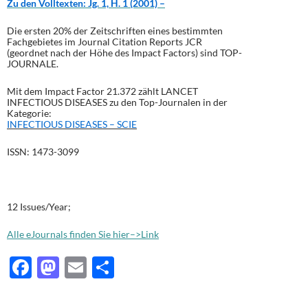
Zu den Volltexten:
Jg. 1, H. 1 (2001) –
Die ersten 20% der Zeitschriften eines bestimmten
Fachgebietes im Journal Citation Reports JCR
(geordnet nach der Höhe des Impact Factors) sind TOP-
JOURNALE.
Mit dem Impact Factor 21.372 zählt LANCET
INFECTIOUS DISEASES zu den Top-Journalen in der
Kategorie:
INFECTIOUS DISEASES – SCIE
ISSN: 1473-3099
12 Issues/Year;
Alle eJournals finden Sie hier–>Link
F
M
E
T
ac
as
m
ei