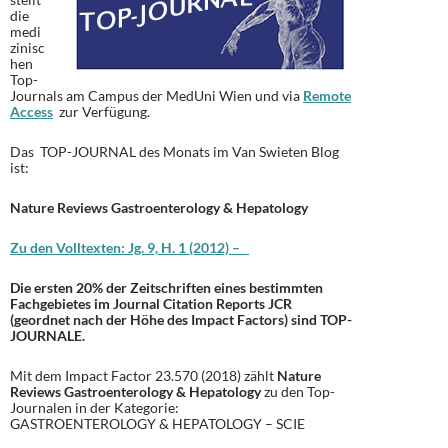
die
medi
zinisc
hen
Top-
Journals am Campus der MedUni Wien und via
Remote
Access
zur Verfügung.
Das TOP-JOURNAL des Monats im Van Swieten Blog
ist:
Nature Reviews Gastroenterology & Hepatology
Zu den Volltexten: Jg. 9, H. 1 (2012) –
Die ersten 20% der Zeitschriften eines bestimmten
Fachgebietes im Journal Citation Reports JCR
(geordnet nach der Höhe des Impact Factors) sind TOP-
JOURNALE.
Mit dem Impact Factor 23.570 (2018) zählt
Nature
Reviews Gastroenterology & Hepatology
zu den Top-
Journalen in der Kategorie:
GASTROENTEROLOGY & HEPATOLOGY – SCIE