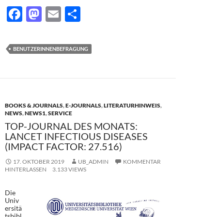
F
M
E
T
ac
as
m
ei
e
to
ail
le
BENUTZERINNENBEFRAGUNG
b
d
n
o
o
o
n
k
BOOKS & JOURNALS
,
E-JOURNALS
,
LITERATURHINWEIS
,
NEWS
,
NEWS1
,
SERVICE
TOP-JOURNAL DES MONATS:
LANCET INFECTIOUS DISEASES
(IMPACT FACTOR: 27.516)
17. OKTOBER 2019
UB_ADMIN
KOMMENTAR
HINTERLASSEN
3.133 VIEWS
Die
Univ
ersitä
tsbibl