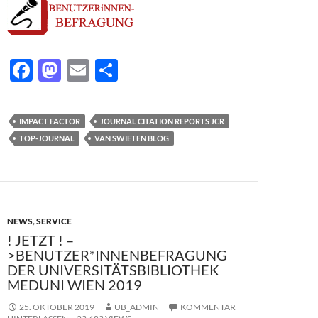
F
M
E
T
ac
as
m
ei
e
to
ail
le
IMPACT FACTOR
JOURNAL CITATION REPORTS JCR
b
d
n
TOP-JOURNAL
VAN SWIETEN BLOG
o
o
o
n
k
NEWS
,
SERVICE
! JETZT ! –
>BENUTZER*INNENBEFRAGUNG
DER UNIVERSITÄTSBIBLIOTHEK
MEDUNI WIEN 2019
25. OKTOBER 2019
UB_ADMIN
KOMMENTAR