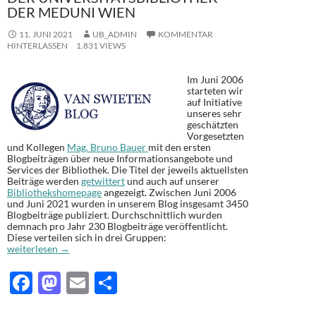
DER MEDUNI WIEN
11. JUNI 2021
UB_ADMIN
KOMMENTAR
HINTERLASSEN
1.831 VIEWS
Im Juni 2006
starteten wir
auf Initiative
unseres sehr
geschätzten
Vorgesetzten
und Kollegen
Mag. Bruno Bauer
mit den ersten
Blogbeiträgen über neue Informationsangebote und
Services der Bibliothek. Die Titel der jeweils aktuellsten
Beiträge werden
getwittert
und auch auf unserer
Bibliothekshomepage
angezeigt. Zwischen Juni 2006
und Juni 2021 wurden in unserem Blog insgesamt 3450
Blogbeiträge publiziert. Durchschnittlich wurden
demnach pro Jahr 230 Blogbeiträge veröffentlicht.
Diese verteilen sich in drei Gruppen:
15 Jahre Van Swieten Blog über Informationsangebote, Services und m
weiterlesen
→
F
M
E
T
ac
as
m
ei