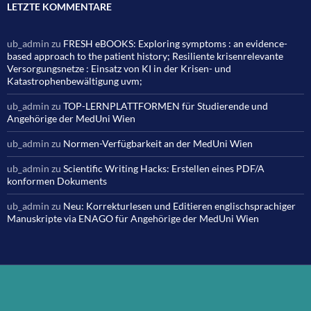
LETZTE KOMMENTARE
ub_admin
zu
FRESH eBOOKS: Exploring symptoms : an evidence-
based approach to the patient history; Resiliente krisenrelevante
Versorgungsnetze : Einsatz von KI in der Krisen- und
Katastrophenbewältigung uvm;
ub_admin
zu
TOP-LERNPLATTFORMEN für Studierende und
Angehörige der MedUni Wien
ub_admin
zu
Normen-Verfügbarkeit an der MedUni Wien
ub_admin
zu
Scientific Writing Hacks: Erstellen eines PDF/A
konformen Dokuments
ub_admin
zu
Neu: Korrekturlesen und Editieren englischsprachiger
Manuskripte via ENAGO für Angehörige der MedUni Wien