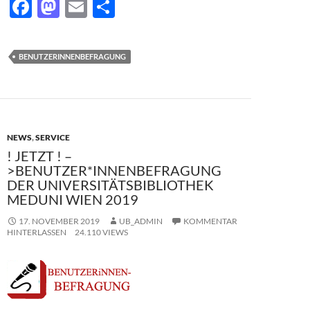
F
M
E
T
ac
as
m
ei
e
to
ail
le
BENUTZERINNENBEFRAGUNG
b
d
n
o
o
o
n
k
NEWS
,
SERVICE
! JETZT ! –
>BENUTZER*INNENBEFRAGUNG
DER UNIVERSITÄTSBIBLIOTHEK
MEDUNI WIEN 2019
17. NOVEMBER 2019
UB_ADMIN
KOMMENTAR
HINTERLASSEN
24.110 VIEWS