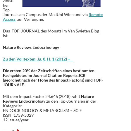
zinisc
hen
Top-
Journals am Campus der MedUni Wien und via
Remote
Access
zur Verfügung.
Das TOP-JOURNAL des Monats im Van Swieten Blog
ist:
Nature Reviews Endocrinology
Zu den Volltexten: Jg. 8, H. 1 (2012) –
Die ersten 20% der Zeitschriften eines bestimmten
Fachgebietes im Journal Citation Reports JCR
(geordnet nach der Höhe des Impact Factors) sind TOP-
JOURNALE.
Mit dem Impact Factor 24.646 (2018) zählt
Nature
Reviews Endocrinology
zu den Top-Journalen in der
Kategorie:
ENDOCRINOLOGY & METABOLISM – SCIE
ISSN: 1759-5029
12 issues/year