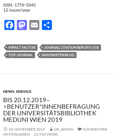
ISSN: 1759-5045
12 issues/year
F
M
E
T
ac
as
m
ei
e
to
ail
le
IMPACT FACTOR
JOURNAL CITATION REPORTS JCR
b
d
n
TOP-JOURNAL
VAN SWIETEN BLOG
o
o
o
n
k
NEWS
,
SERVICE
BIS 20.12.2019–
>BENUTZER*INNENBEFRAGUNG
DER UNIVERSITÄTSBIBLIOTHEK
MEDUNI WIEN 2019
18. NOVEMBER 2019
UB_ADMIN
KOMMENTAR
HINTERLASSEN
23.910 VIEWS