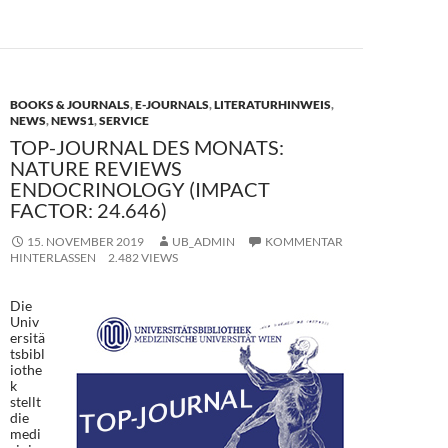
b
d
n
o
o
o
n
k
BOOKS & JOURNALS
,
E-JOURNALS
,
LITERATURHINWEIS
,
NEWS
,
NEWS1
,
SERVICE
TOP-JOURNAL DES MONATS:
NATURE REVIEWS
ENDOCRINOLOGY (IMPACT
FACTOR: 24.646)
15. NOVEMBER 2019
UB_ADMIN
KOMMENTAR
HINTERLASSEN
2.482 VIEWS
Die
Univ
ersitä
tsbibl
iothe
k
stellt
die
medi