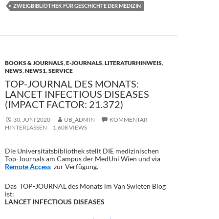
b
d
n
ZWEIGBIBLIOTHEK FÜR GESCHICHTE DER MEDIZIN
o
o
o
n
k
BOOKS & JOURNALS
,
E-JOURNALS
,
LITERATURHINWEIS
,
NEWS
,
NEWS1
,
SERVICE
TOP-JOURNAL DES MONATS:
LANCET INFECTIOUS DISEASES
(IMPACT FACTOR: 21.372)
30. JUNI 2020
UB_ADMIN
KOMMENTAR
HINTERLASSEN
1.608 VIEWS
Die Universitätsbibliothek stellt DIE medizinischen
Top-Journals am Campus der MedUni Wien und via
Remote Access
zur Verfügung.
Das TOP-JOURNAL des Monats im Van Swieten Blog
ist:
LANCET INFECTIOUS DISEASES