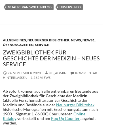
e
to
ail
le
10 JAHRE VAN SWIETEN BLOG
UBMUW-INFO
b
d
n
o
o
o
n
k
ALLGEMEINES
,
NEUBURGER BIBLIOTHEK
,
NEWS
,
NEWS1
,
ÖFFNUNGSZEITEN
,
SERVICE
ZWEIGBIBLIOTHEK FÜR
GESCHICHTE DER MEDIZIN – NEUES
SERVICE
24. SEPTEMBER 2020
UB_ADMIN
KOMMENTAR
HINTERLASSEN
1.562 VIEWS
Ab sofort können auch alle entlehnbaren Bestände aus
der
Zweigbibliothek für Geschichte der Medizin
(aktuelle Forschungsliteratur zur Geschichte der
Medizin und Bestände aus der
Neuburger Biblitohek
–
historische Monografien mit Erscheinungsdatum nach
1900 – Signatur 1-66.000) über unseren
Online-
Katalog
vorbestellt und am
Pop Up Counter
abgeholt
werden.