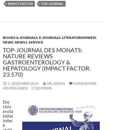
e
to
ail
le
IMPACT FACTOR
TOP-JOURNAL
b
d
n
o
o
o
n
k
BOOKS & JOURNALS
,
E-JOURNALS
,
LITERATURHINWEIS
,
NEWS
,
NEWS1
,
SERVICE
TOP-JOURNAL DES MONATS:
NATURE REVIEWS
GASTROENTEROLOGY &
HEPATOLOGY (IMPACT FACTOR:
23.570)
1. DEZEMBER 2019
UB_ADMIN
KOMMENTAR
HINTERLASSEN
2.120 VIEWS
Die
Univ
ersitä
tsbibl
iothe
k
stellt