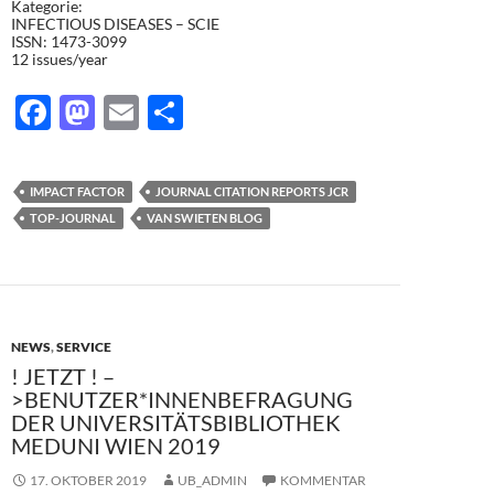
Kategorie:
INFECTIOUS DISEASES – SCIE
ISSN: 1473-3099
12 issues/year
F
M
E
T
ac
as
m
ei
e
to
ail
le
IMPACT FACTOR
JOURNAL CITATION REPORTS JCR
b
d
n
TOP-JOURNAL
VAN SWIETEN BLOG
o
o
o
n
k
NEWS
,
SERVICE
! JETZT ! –
>BENUTZER*INNENBEFRAGUNG
DER UNIVERSITÄTSBIBLIOTHEK
MEDUNI WIEN 2019
17. OKTOBER 2019
UB_ADMIN
KOMMENTAR