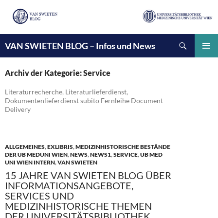
Suchen
VAN SWIETEN BLOG – Infos und News
ZUM
INHALT
PRIMÄ
SPRINGEN
MENÜ
Archiv der Kategorie: Service
Literaturrecherche, Literaturlieferdienst,
Dokumentenlieferdienst subito Fernleihe Document
Delivery
ALLGEMEINES
,
EXLIBRIS
,
MEDIZINHISTORISCHE BESTÄNDE
DER UB MEDUNI WIEN
,
NEWS
,
NEWS1
,
SERVICE
,
UB MED
UNI WIEN INTERN
,
VAN SWIETEN
15 JAHRE VAN SWIETEN BLOG ÜBER
INFORMATIONSANGEBOTE,
SERVICES UND
MEDIZINHISTORISCHE THEMEN
DER UNIVERSITÄTSBIBLIOTHEK