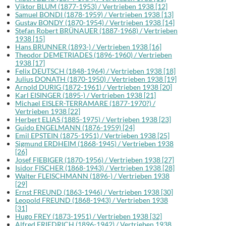
Viktor BLUM (1877-1953) / Vertrieben 1938 [12]
Samuel BONDI (1878-1959) / Vertrieben 1938 [13]
Gustav BONDY (1870-1954) / Vertrieben 1938 [14]
Stefan Robert BRÜNAUER (1887-1968) / Vertrieben
1938 [15]
Hans BRUNNER (1893-) / Vertrieben 1938 [16]
Theodor DEMETRIADES (1896-1960) / Vertrieben
1938 [17]
Felix DEUTSCH (1848-1964) / Vertrieben 1938 [18]
Julius DONATH (1870-1950) / Vertrieben 1938 [19]
Arnold DURIG (1872-1961) / Vertrieben 1938 [20]
Karl EISINGER (1895-) / Vertrieben 1938 [21]
Michael EISLER-TERRAMARE (1877-1970?) /
Vertrieben 1938 [22]
Herbert ELIAS (1885-1975) / Vertrieben 1938 [23]
Guido ENGELMANN (1876-1959) [24]
Emil EPSTEIN (1875-1951) / Vertrieben 1938 [25]
Sigmund ERDHEIM (1868-1945) / Vertrieben 1938
[26]
Josef FIEBIGER (1870-1956) / Vertrieben 1938 [27]
Isidor FISCHER (1868-1943) / Vertrieben 1938 [28]
Walter FLEISCHMANN (1896-) / Vertrieben 1938
[29]
Ernst FREUND (1863-1946) / Vertrieben 1938 [30]
Leopold FREUND (1868-1943) / Vertrieben 1938
[31]
Hugo FREY (1873-1951) / Vertrieben 1938 [32]
Alfred FRIEDRICH (1896-1942) / Vertrieben 1938