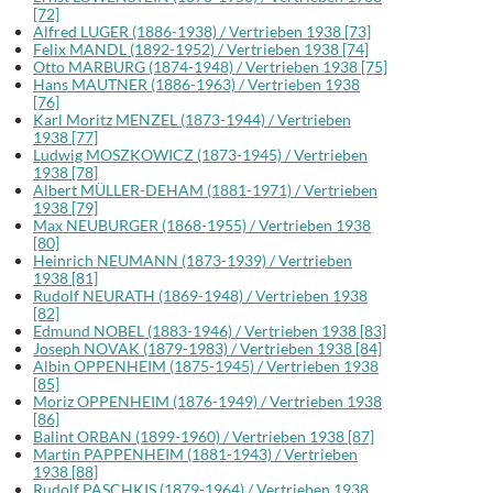
[72]
Alfred LUGER (1886-1938) / Vertrieben 1938 [73]
Felix MANDL (1892-1952) / Vertrieben 1938 [74]
Otto MARBURG (1874-1948) / Vertrieben 1938 [75]
Hans MAUTNER (1886-1963) / Vertrieben 1938
[76]
Karl Moritz MENZEL (1873-1944) / Vertrieben
1938 [77]
Ludwig MOSZKOWICZ (1873-1945) / Vertrieben
1938 [78]
Albert MÜLLER-DEHAM (1881-1971) / Vertrieben
1938 [79]
Max NEUBURGER (1868-1955) / Vertrieben 1938
[80]
Heinrich NEUMANN (1873-1939) / Vertrieben
1938 [81]
Rudolf NEURATH (1869-1948) / Vertrieben 1938
[82]
Edmund NOBEL (1883-1946) / Vertrieben 1938 [83]
Joseph NOVAK (1879-1983) / Vertrieben 1938 [84]
Albin OPPENHEIM (1875-1945) / Vertrieben 1938
[85]
Moriz OPPENHEIM (1876-1949) / Vertrieben 1938
[86]
Balint ORBAN (1899-1960) / Vertrieben 1938 [87]
Martin PAPPENHEIM (1881-1943) / Vertrieben
1938 [88]
Rudolf PASCHKIS (1879-1964) / Vertrieben 1938