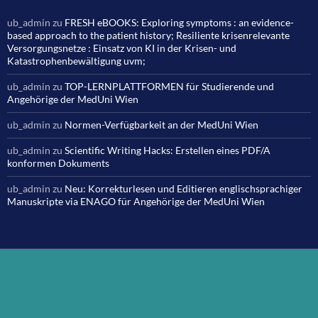
ub_admin
zu
FRESH eBOOKS: Exploring symptoms : an evidence-
based approach to the patient history; Resiliente krisenrelevante
Versorgungsnetze : Einsatz von KI in der Krisen- und
Katastrophenbewältigung uvm;
ub_admin
zu
TOP-LERNPLATTFORMEN für Studierende und
Angehörige der MedUni Wien
ub_admin
zu
Normen-Verfügbarkeit an der MedUni Wien
ub_admin
zu
Scientific Writing Hacks: Erstellen eines PDF/A
konformen Dokuments
ub_admin
zu
Neu: Korrekturlesen und Editieren englischsprachiger
Manuskripte via ENAGO für Angehörige der MedUni Wien