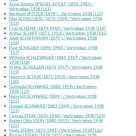
Anna Simona SPIEGEL-ADOLF (1893-1983) /
Vertrieben 1938 [111]
Berthold SPITZER (1878-) / Vertrieben 1938 [112]
Max SCHACHERL (1876-1964) / Vertrieben 1938
[113]
Fritz SCHENK (1874-1942) / Vertrieben 1938 [114]
Arthur SCHIFF (1871-1953) / Vertrieben 1938 [115]
Josef SCHIFFMANN (1879-) / Vertrieben 1938
[116]
Paul SCHILDER (1896-1940) / Vertrieben 1938
[117]
Wilhelm SCHLESINGER (1869-1947) / Vertrieben
1938 [118]
Arthur SCHÜLLER (1874-1957) / Vertrieben 1938
[119]
Heinrich SCHUR (1871-1953) / Vertrieben 1938
[120]
Gottwald SCHWARZ (1880-1959) / Vertrieben
1938 [121]
Heinrich SCHWARZ (1899-) / Vertrieben 1938
[122]
Oswald SCHWARZ (1883-1949) / Vertrieben 1938
[123]
Conrad STEIN (1870-1940) / Vertrieben 1938 [124]
Robert Otto STEIN (1880-1951) / Vertrieben 1938
[125]
Hugo STERN (1875-1941) / Vertrieben 1938 [126]
Richard STERN (1878-1951) / Vertrieben 1938