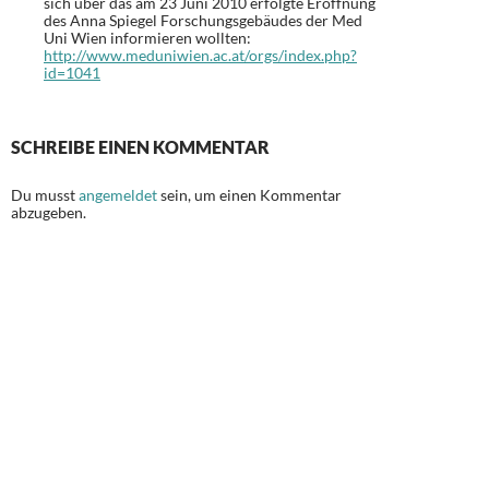
sich über das am 23 Juni 2010 erfolgte Eröffnung
des Anna Spiegel Forschungsgebäudes der Med
Uni Wien informieren wollten:
http://www.meduniwien.ac.at/orgs/index.php?
id=1041
SCHREIBE EINEN KOMMENTAR
Du musst
angemeldet
sein, um einen Kommentar
abzugeben.