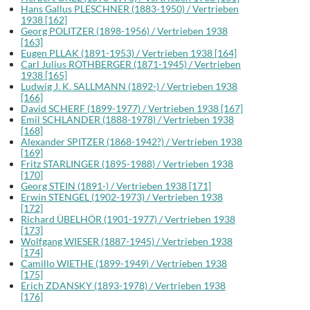
Hans Gallus PLESCHNER (1883-1950) / Vertrieben
1938 [162]
Georg POLITZER (1898-1956) / Vertrieben 1938
[163]
Eugen PLLAK (1891-1953) / Vertrieben 1938 [164]
Carl Julius ROTHBERGER (1871-1945) / Vertrieben
1938 [165]
Ludwig J. K. SALLMANN (1892-) / Vertrieben 1938
[166]
David SCHERF (1899-1977) / Vertrieben 1938 [167]
Emil SCHLANDER (1888-1978) / Vertrieben 1938
[168]
Alexander SPITZER (1868-1942?) / Vertrieben 1938
[169]
Fritz STARLINGER (1895-1988) / Vertrieben 1938
[170]
Georg STEIN (1891-) / Vertrieben 1938 [171]
Erwin STENGEL (1902-1973) / Vertrieben 1938
[172]
Richard ÜBELHÖR (1901-1977) / Vertrieben 1938
[173]
Wolfgang WIESER (1887-1945) / Vertrieben 1938
[174]
Camillo WIETHE (1899-1949) / Vertrieben 1938
[175]
Erich ZDANSKY (1893-1978) / Vertrieben 1938
[176]