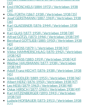
[33]
Emil FRÖSCHELS (1884-1972) / Vertrieben 1938
[34]
Otto FÜRTH (1867-1938) / Vertrieben 1938 [35]
Josef GERSTMANN (1887-1969) / Vertrieben 1938
[36]
Karl GLAESSNER (1876-1944) / Vertrieben 1938
[37]
Karl GLAS (1877-1958) / Vertrieben 1938 [38]
Alfred GÖTZL (1873-1946) / Vertrieben 1938 [39]
Bernhard GOTTLIEB (1885-1950) / Vertrieben 1938
[40]
Karl GROSS (1879-) / Vertrieben 1938 [41]
Viktor HAMMERSCHLAG (1870-1942) / Vertrieben
1938 [42]
Juluis HASS (1883-1959) / Vertrieben 1938 [43]
Walther HAUSMANN (1877-1938) / Vertrieben
1938 [44]
Adolf Franz HECHT (1876-1938) / Vertrieben 1938
[45]
Hans HEIDLER (1889-1955) / Vertrieben 1938 [46]
Albert HERZ (1876-1950) / Vertrieben 1938 [47]
Leo HESS (1879-1963) / Vertrieben 1938 [48]
Oskar HIRSCH (1877-1965) / Vertrieben 1938 [49]
Karl HITZENBERGER (1893-1941) / Vertrieben
1938 [50]
Ludwig HOFBAUER (1873-1951) / Vertrieben 1938
[51]