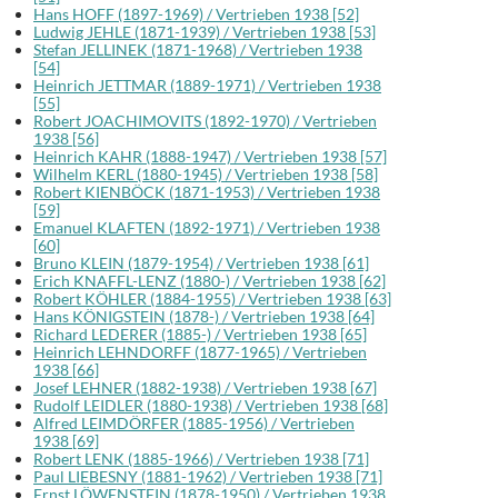
Hans HOFF (1897-1969) / Vertrieben 1938 [52]
Ludwig JEHLE (1871-1939) / Vertrieben 1938 [53]
Stefan JELLINEK (1871-1968) / Vertrieben 1938
[54]
Heinrich JETTMAR (1889-1971) / Vertrieben 1938
[55]
Robert JOACHIMOVITS (1892-1970) / Vertrieben
1938 [56]
Heinrich KAHR (1888-1947) / Vertrieben 1938 [57]
Wilhelm KERL (1880-1945) / Vertrieben 1938 [58]
Robert KIENBÖCK (1871-1953) / Vertrieben 1938
[59]
Emanuel KLAFTEN (1892-1971) / Vertrieben 1938
[60]
Bruno KLEIN (1879-1954) / Vertrieben 1938 [61]
Erich KNAFFL-LENZ (1880-) / Vertrieben 1938 [62]
Robert KÖHLER (1884-1955) / Vertrieben 1938 [63]
Hans KÖNIGSTEIN (1878-) / Vertrieben 1938 [64]
Richard LEDERER (1885-) / Vertrieben 1938 [65]
Heinrich LEHNDORFF (1877-1965) / Vertrieben
1938 [66]
Josef LEHNER (1882-1938) / Vertrieben 1938 [67]
Rudolf LEIDLER (1880-1938) / Vertrieben 1938 [68]
Alfred LEIMDÖRFER (1885-1956) / Vertrieben
1938 [69]
Robert LENK (1885-1966) / Vertrieben 1938 [71]
Paul LIEBESNY (1881-1962) / Vertrieben 1938 [71]
Ernst LÖWENSTEIN (1878-1950) / Vertrieben 1938