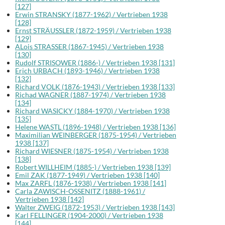
[127]
Erwin STRANSKY (1877-1962) / Vertrieben 1938
[128]
Ernst STRÄUSSLER (1872-1959) / Vertrieben 1938
[129]
ALois STRASSER (1867-1945) / Vertrieben 1938
[130]
Rudolf STRISOWER (1886-) / Vertrieben 1938 [131]
Erich URBACH (1893-1946) / Vertrieben 1938
[132]
Richard VOLK (1876-1943) / Vertrieben 1938 [133]
Richad WAGNER (1887-1974) / Vertrieben 1938
[134]
Richard WASICKY (1884-1970) / Vertrieben 1938
[135]
Helene WASTL (1896-1948) / Vertrieben 1938 [136]
Maximilian WEINBERGER (1875-1954) / Vertrieben
1938 [137]
Richard WIESNER (1875-1954) / Vertrieben 1938
[138]
Robert WILLHEIM (1885-) / Vertrieben 1938 [139]
Emil ZAK (1877-1949) / Vertrieben 1938 [140]
Max ZARFL (1876-1938) / Vertrieben 1938 [141]
Carla ZAWISCH-OSSENITZ (1888-1961) /
Vertrieben 1938 [142]
Walter ZWEIG (1872-1953) / Vertrieben 1938 [143]
Karl FELLINGER (1904-2000) / Vertrieben 1938
[144]