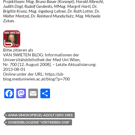
Projektteam: Mag. Bruno Bauer (Konzept), Harald Albrecht,
Judith Dögl, Rudolf Gerdenits, MMag. Margrit Hartl, Dr.
Brigitte Kranz, Mag. Ingeborg Leitner, Dr. Ruth Lotter, Dr.
Walter Mentzel, Dr. Reinhard Mundschütz, Mag. Michaela
Zykan.
Bitte zitieren als
VAN SWIETEN BLOG: Informationen der
Universitätsbibliothek der Med Uni Wien,
Nr. 700 [12. August 2008]. – Letzte Aktualisierung:
2013-08-01
Online unter der URL: https://ub-
blog.meduniwien.ac.at/blog/?p=700
F
M
E
T
ac
as
m
ei
e
to
ail
le
ANNA SIMON SPIEGEL-ADOLF (1893-1983)
b
d
n
SONDERBLOGSERIE "VERTRIEBEN 1938"
o
o