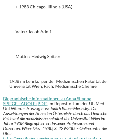
+ 1983 Chicago, Illinois (USA)
Vater: Jacob Adolf
Mutter: Hedwig Spitzer
1938 im Lehrkörper der Medizinischen Fakultät der
Universität Wien, Fach: Medizinische Chemie
Biographische Informationen zu Anna Simona
SPIEGEL-ADOLF (PDF)
im Repositorium der Ub Med
Uni Wien. – Auszug aus:
Judith Bauer-Merinsky: Die
Auswirkungen der Annexion Österreichs durch das Deutsche
Reich auf die medizinische Fakultät der Universität Wien im
Jahre 1938:Biographien entlassener Professoren und
Dozenten. Wien: Diss., 1980, S. 229-230. – Online unter der
URL:
https://repositorium.meduniwien.ac.at/urn/urn:nbn:at:at-