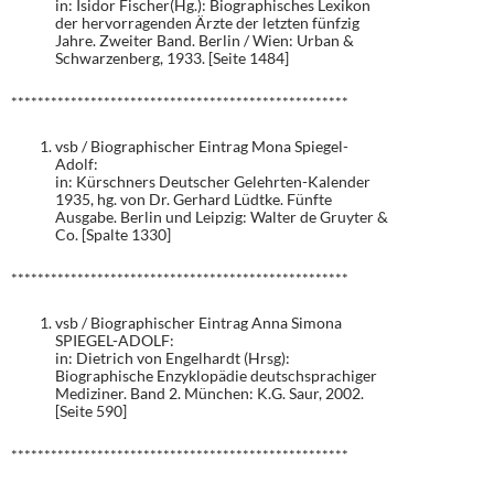
in: Isidor Fischer(Hg.): Biographisches Lexikon
der hervorragenden Ärzte der letzten fünfzig
Jahre. Zweiter Band. Berlin / Wien: Urban &
Schwarzenberg, 1933. [Seite 1484]
***************************************************
vsb / Biographischer Eintrag Mona Spiegel-
Adolf:
in: Kürschners Deutscher Gelehrten-Kalender
1935, hg. von Dr. Gerhard Lüdtke. Fünfte
Ausgabe. Berlin und Leipzig: Walter de Gruyter &
Co. [Spalte 1330]
***************************************************
vsb / Biographischer Eintrag Anna Simona
SPIEGEL-ADOLF:
in: Dietrich von Engelhardt (Hrsg):
Biographische Enzyklopädie deutschsprachiger
Mediziner. Band 2. München: K.G. Saur, 2002.
[Seite 590]
***************************************************