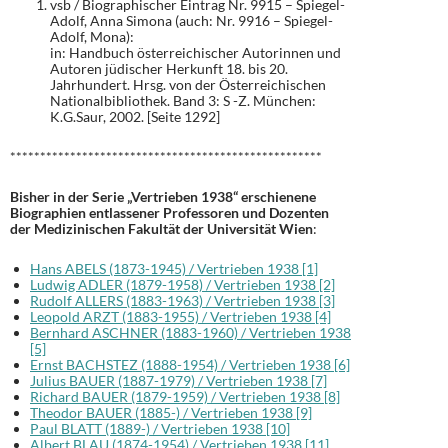
vsb / Biographischer Eintrag Nr. 9915 – Spiegel-
Adolf, Anna Simona (auch: Nr. 9916 – Spiegel-
Adolf, Mona):
in: Handbuch österreichischer Autorinnen und
Autoren jüdischer Herkunft 18. bis 20.
Jahrhundert. Hrsg. von der Österreichischen
Nationalbibliothek. Band 3: S -Z. München:
K.G.Saur, 2002. [Seite 1292]
****************************************************
Bisher in der Serie „Vertrieben 1938“ erschienene
Biographien entlassener Professoren und Dozenten
der Medizinischen Fakultät der Universität Wien
:
Hans ABELS (1873-1945) / Vertrieben 1938 [1]
Ludwig ADLER (1879-1958) / Vertrieben 1938 [2]
Rudolf ALLERS (1883-1963) / Vertrieben 1938 [3]
Leopold ARZT (1883-1955) / Vertrieben 1938 [4]
Bernhard ASCHNER (1883-1960) / Vertrieben 1938
[5]
Ernst BACHSTEZ (1888-1954) / Vertrieben 1938 [6]
Julius BAUER (1887-1979) / Vertrieben 1938 [7]
Richard BAUER (1879-1959) / Vertrieben 1938 [8]
Theodor BAUER (1885-) / Vertrieben 1938 [9]
Paul BLATT (1889-) / Vertrieben 1938 [10]
Albert BLAU (1874-1954) / Vertrieben 1938 [11]