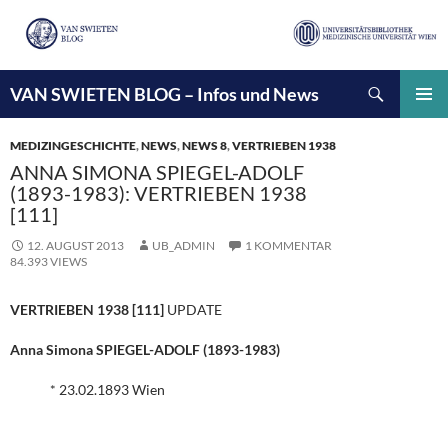
Suchen
VAN SWIETEN BLOG – Infos und News
ZUM
INHALT
PRIMÄ
SPRINGEN
MENÜ
MEDIZINGESCHICHTE
,
NEWS
,
NEWS 8
,
VERTRIEBEN 1938
ANNA SIMONA SPIEGEL-ADOLF
(1893-1983): VERTRIEBEN 1938
[111]
12. AUGUST 2013
UB_ADMIN
1 KOMMENTAR
84.393 VIEWS
VERTRIEBEN 1938 [111]
UPDATE
Anna Simona SPIEGEL-ADOLF (1893-1983)
* 23.02.1893 Wien