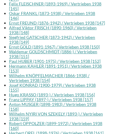
Felix FLEISCHNER (1893-1969) / Vertrieben 1938
[145]
Oskar FRANKL (1873-1938) / Vertrieben 1938
[146]
Ernst FREUND (1876-1942) / Vertrieben 1938 [147]
Alfred Viktor FRISCH (1890-1960) / Vertrieben
1938 [148]
Siegfried GATSCHER (1873-1942) / Vertrieben
1938 [149]
Ernst GOLD (1891-1967) / Vertrieben 1938 [150]
Waldemar GOLDSCHMIDT (1886-) / Vertrieben
1938 [151]
Paul HUBER (1901-1975) / Vertrieben 1938 [152]
Hermann KAHLER (1891-1951) / Vertrieben 1938
[153]
Wilhelm KNÖPFELMACHER (1866-1938) /
Vertrieben 1938 [154]
Josef KONRAD (1900-1979) / Vertrieben 1938
[155]
Hugo KRASSO (1893-) / Vertrieben 1938 [156]
Franz LIPPAY (1897-) / Vertrieben 1938 [157]
Anton MUSGER (1898-1983) / Vertrieben 1938
[158]
Wilhelm NYIRI VON SZEKELY (1893-) / Vertrieben
1938 [159]
Robert OPPOLZER (1899-1972) / Vertrieben 1938
[160]
Herbert OREL (1898-1976) / Vertrieben 1938 [161]