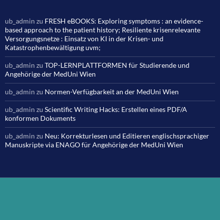
ub_admin
zu
FRESH eBOOKS: Exploring symptoms : an evidence-
based approach to the patient history; Resiliente krisenrelevante
Versorgungsnetze : Einsatz von KI in der Krisen- und
Katastrophenbewältigung uvm;
ub_admin
zu
TOP-LERNPLATTFORMEN für Studierende und
Angehörige der MedUni Wien
ub_admin
zu
Normen-Verfügbarkeit an der MedUni Wien
ub_admin
zu
Scientific Writing Hacks: Erstellen eines PDF/A
konformen Dokuments
ub_admin
zu
Neu: Korrekturlesen und Editieren englischsprachiger
Manuskripte via ENAGO für Angehörige der MedUni Wien