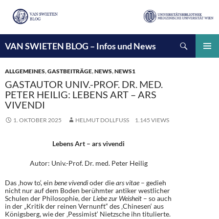
Suchen
VAN SWIETEN BLOG – Infos und News
ZUM
INHALT
PRIMÄ
SPRINGEN
MENÜ
ALLGEMEINES
,
GASTBEITRÄGE
,
NEWS
,
NEWS1
GASTAUTOR UNIV.-PROF. DR. MED.
PETER HEILIG: LEBENS ART – ARS
VIVENDI
1. OKTOBER 2025
HELMUT DOLLFUSS
1.145 VIEWS
Lebens Art – ars vivendi
Autor: Univ.-Prof. Dr. med. Peter Heilig
Das ‚how to‘, ein
bene vivendi
oder die
ars vitae
– gedieh
nicht nur auf dem Boden berühmter antiker westlicher
Schulen der Philosophie, der
Liebe zur Weisheit
– so auch
in der „Kritik der reinen Vernunft“ des ‚Chinesen‘ aus
Königsberg, wie der ‚Pessimist‘ Nietzsche ihn titulierte.