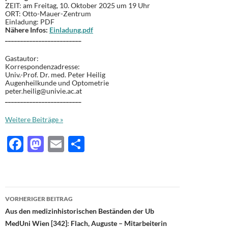
ZEIT: am Freitag, 10. Oktober 2025 um 19 Uhr
ORT: Otto-Mauer-Zentrum
Einladung: PDF
Nähere Infos:
Einladung.pdf
_________________________
Gastautor:
Korrespondenzadresse:
Univ.-Prof. Dr. med. Peter Heilig
Augenheilkunde und Optometrie
peter.heilig@univie.ac.at
_________________________
Weitere Beiträge »
F
M
E
T
ac
as
m
ei
e
to
ail
le
b
d
n
Beitragsnavigation
VORHERIGER BEITRAG
o
o
Aus den medizinhistorischen Beständen der Ub
o
n
MedUni Wien [342]: Flach, Auguste – Mitarbeiterin