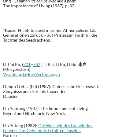
Und –
„Human life can be lived like a poem“.
The Importance of Living (1937), p. 32.
*
Kaiser Hirohito stieß in seiner Ahnengalerie 125
Generationen zurück – auf Prinzessin Faithful, die
Tochter des Seedrachens.
Li T’ai Po, (
701
−
762
) Li Bai, Li Po, Li Bo,
李白
(Morgenstern)
Westliche Li-Bai-Vertonungen
Debon G et al (Ed) (1987): Chinesische Geisteswelt.
Zeugnisse aus drei Jahrtausenden.
Dausien
Lin Youtang (1937): The Importance of Living.
Reynal and Hitchcock, New York
.
Lin Yutang (1982):
Die Weisheit des Lächelnden
Lebens: Das Geheimnis Erfüllten Daseins.
Rororo