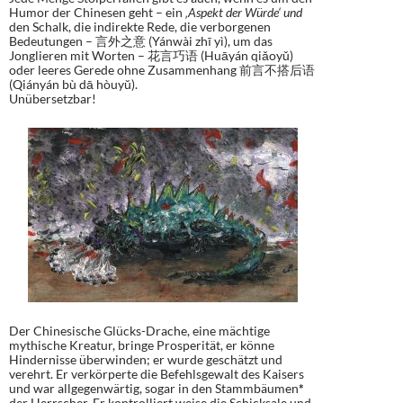
Humor der Chinesen geht – ein
‚Aspekt der Würde‘ und
den Schalk, die indirekte Rede, die verborgenen
Bedeutungen – 言外之意 (Yánwài zhī yì), um das
Jonglieren mit Worten – 花言巧语 (Huāyán qiǎoyǔ)
oder leeres Gerede ohne Zusammenhang 前言不搭后语
(Qiányán bù dā hòuyǔ).
Unübersetzbar!
Der Chinesische Glücks-Drache, eine mächtige
mythische Kreatur, bringe Prosperität, er könne
Hindernisse überwinden; er wurde geschätzt und
verehrt. Er verkörperte die Befehlsgewalt des Kaisers
und war allgegenwärtig, sogar in den Stammbäumen
*
der Herrscher. Er kontrolliert weise die Schicksale und