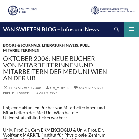
Suchen
VAN SWIETEN BLOG – Infos und News
ZUM
INHALT
PRIMÄ
SPRINGEN
MENÜ
BOOKS & JOURNALS
,
LITERATURHINWEIS
,
PUBL.
MITARBEITERINNEN
OKTOBER 2006: NEUE BÜCHER
VON MITARBEITERINNEN UND
MITARBEITERN DER MED UNI WIEN
AN DER UB
11. OKTOBER 2006
UB_ADMIN
KOMMENTAR
HINTERLASSEN
43.251 VIEWS
Folgende aktuellen Bücher von Mitarbeiterinnen und
Mitarbeitern der Med Uni Wien hat die
Universitätsbibliothek erworben:
Univ.-Prof. Dr. Cem
EKMEKCIOGLU
& Univ.-Prof. Dr.
Wolfgang
MARKTL
(Institut für Physiologie, Zentrum