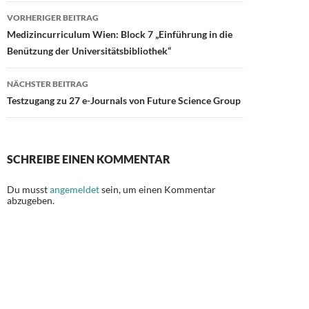
b
d
n
Beitragsnavigation
VORHERIGER BEITRAG
o
o
Medizincurriculum Wien: Block 7 „Einführung in die
o
n
Benützung der Universitätsbibliothek“
k
NÄCHSTER BEITRAG
Testzugang zu 27 e-Journals von Future Science Group
SCHREIBE EINEN KOMMENTAR
Du musst
angemeldet
sein, um einen Kommentar
abzugeben.