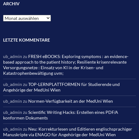
ARCHIV
Archiv
LETZTE KOMMENTARE
ub_admin
zu
FRESH eBOOKS: Exploring symptoms : an evidence-
based approach to the patient history; Resiliente krisenrelevante
Versorgungsnetze : Einsatz von KI in der Krisen- und
Katastrophenbewältigung uvm;
ub_admin
zu
TOP-LERNPLATTFORMEN für Studierende und
Angehörige der MedUni Wien
ub_admin
zu
Normen-Verfügbarkeit an der MedUni Wien
ub_admin
zu
Scientific Writing Hacks: Erstellen eines PDF/A
konformen Dokuments
ub_admin
zu
Neu: Korrekturlesen und Editieren englischsprachiger
Manuskripte via ENAGO für Angehörige der MedUni Wien