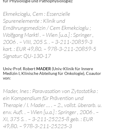
für Physiologie und Pathophysiologie):
Ekmekcioglu, Cem : Essenzielle
Spurenelemente : Klinik und
Ernährungsmedizin / Cem Ekmekcioglu ;
Wolfgang Marktl . – Wien [u.a.] : Springer ,
2006 . – VIII, 205 S. . – 3-211-20859-3
kart. : EUR 49,80. – 978-3-211-20859-5
Signatur: QU-130-17
Univ.-Prof. Robert
MADER
(Univ.-Klinik für Innere
Medizin I, Klinische Abteilung für Onkologie), Coautor
von:
Mader, Ines : Paravasation von Zytostatika :
ein Kompendium für Prävention und
Therapie / I. Mader … . – 2., vollst. überarb. u.
erw. Aufl. . – Wien [u.a.] : Springer , 2006 . –
XI, 375 S. . – 3-211-25225-8 geb. : EUR
49,80. – 978-3-211-25225-3