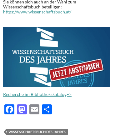
Sie können sich auch an der Wahl zum
Wissenschaftsbuch beteiligen:
https://www.wissenschaftsbuch.at/
Recherche im Bibliothekskatalog–>
F
M
E
T
ac
as
m
ei
e
to
ail
le
WISSENSCHAFTSBUCH DES JAHRES
b
d
n