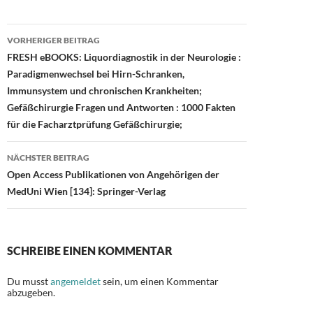
o
o
Beitragsnavigation
o
n
VORHERIGER BEITRAG
FRESH eBOOKS: Liquordiagnostik in der Neurologie :
k
Paradigmenwechsel bei Hirn-Schranken,
Immunsystem und chronischen Krankheiten;
Gefäßchirurgie Fragen und Antworten : 1000 Fakten
für die Facharztprüfung Gefäßchirurgie;
NÄCHSTER BEITRAG
Open Access Publikationen von Angehörigen der
MedUni Wien [134]: Springer-Verlag
SCHREIBE EINEN KOMMENTAR
Du musst
angemeldet
sein, um einen Kommentar
abzugeben.