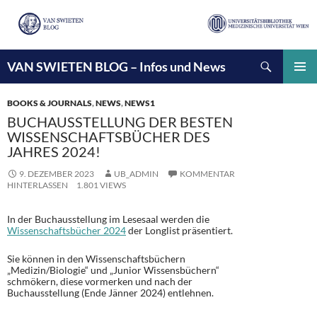
Suchen
VAN SWIETEN BLOG – Infos und News
ZUM
INHALT
PRIMÄ
SPRINGEN
MENÜ
BOOKS & JOURNALS
,
NEWS
,
NEWS1
BUCHAUSSTELLUNG DER BESTEN
WISSENSCHAFTSBÜCHER DES
JAHRES 2024!
9. DEZEMBER 2023
UB_ADMIN
KOMMENTAR
HINTERLASSEN
1.801 VIEWS
In der Buchausstellung im Lesesaal werden die
Wissenschaftsbücher 2024
der Longlist präsentiert.
Sie können in den Wissenschaftsbüchern
„Medizin/Biologie“ und „Junior Wissensbüchern“
schmökern, diese vormerken und nach der
Buchausstellung (Ende Jänner 2024) entlehnen.