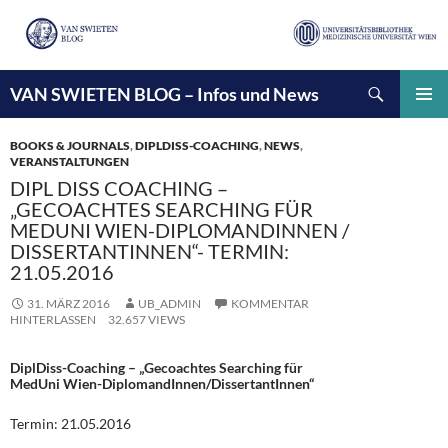
Suchen
VAN SWIETEN BLOG – Infos und News
ZUM
INHALT
PRIMÄ
SPRINGEN
MENÜ
BOOKS & JOURNALS
,
DIPLDISS-COACHING
,
NEWS
,
VERANSTALTUNGEN
DIPL DISS COACHING –
„GECOACHTES SEARCHING FÜR
MEDUNI WIEN-DIPLOMANDINNEN /
DISSERTANTINNEN“- TERMIN:
21.05.2016
31. MÄRZ 2016
UB_ADMIN
KOMMENTAR
HINTERLASSEN
32.657 VIEWS
DiplDiss-Coaching – „Gecoachtes Searching für
MedUni Wien-DiplomandInnen/DissertantInnen“
Termin: 21.05.2016