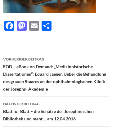
F
M
E
T
ac
as
m
ei
e
to
ail
le
b
d
n
Beitragsnavigation
VORHERIGER BEITRAG
o
o
EOD – eBook on Demand: „Medizinhistorische
o
n
Dissertationen“: Eduard Jaeger, Ueber die Behandlung
des grauen Staares an der ophthalmologischen Klinik
k
der Josephs- Akademie
NÄCHSTER BEITRAG
Blatt für Blatt – die Schätze der Josephinischen
Bibliothek und mehr… am 12.04.2016