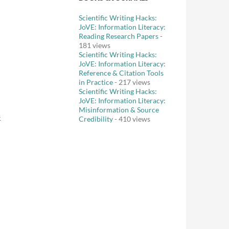
Scientific Writing Hacks:
JoVE: Information Literacy:
Reading Research Papers
-
181 views
Scientific Writing Hacks:
JoVE: Information Literacy:
Reference & Citation Tools
in Practice
- 217 views
Scientific Writing Hacks:
JoVE: Information Literacy:
Misinformation & Source
–
Credibility
- 410 views