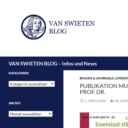
Suchen
VAN SWIETEN BLOG – Infos und News
KATEGORIEN
BOOKS & JOURNALS
,
LITERA
Kategorien
PUBLIKATION MUW
PROF. DR.
1. APRIL 2009
UB_ADM
ARCHIV
Archiv