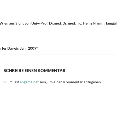
n
on
ien aus Sicht von Univ.-Prof. Dr.med. Dr. med. h.c. Heinz Flamm, langjä
es Darwin Jahr 2009“
SCHREIBE EINEN KOMMENTAR
Du musst
angemeldet
sein, um einen Kommentar abzugeben.