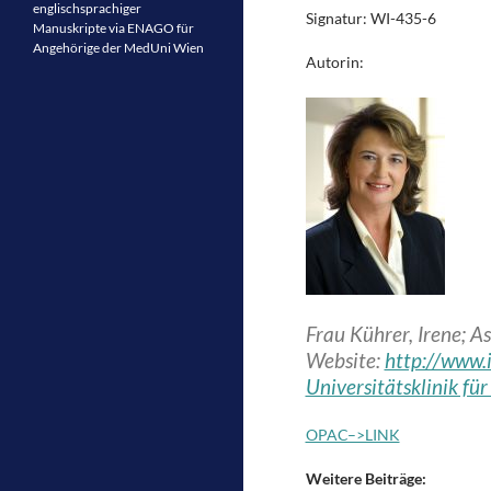
englischsprachiger
Signatur: WI-435-6
Manuskripte via ENAGO für
Angehörige der MedUni Wien
Autorin:
Frau Kührer, Irene; Ass
Website:
http://www.
Universitätsklinik für
OPAC–>LINK
Weitere Beiträge: