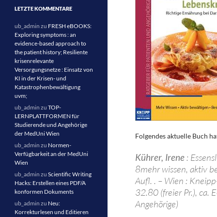
LETZTE KOMMENTARE
ub_admin
zu
FRESH eBOOKS:
Exploring symptoms : an
evidence-based approach to
the patient history; Resiliente
krisenrelevante
Versorgungsnetze : Einsatz von
KI in der Krisen- und
Katastrophenbewältigung
uvm;
ub_admin
zu
TOP-
LERNPLATTFORMEN für
Studierende und Angehörige
der MedUni Wien
Folgendes aktuelle Buch ha
ub_admin
zu
Normen-
Verfügbarkeit an der MedUni
Kührer, Irene
: Essensl
Wien
8mehr wissen, aktiv bew
ub_admin
zu
Scientific Writing
Aufl. . – Wien : Kneip
Hacks: Erstellen eines PDF/A
32.80 (freier Pr.), ca
konformen Dokuments
Angehörige)
ub_admin
zu
Neu:
Korrekturlesen und Editieren