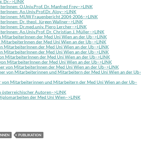
ag. Dr.–>LINK
erInnen: O.Univ.Prof. Dr. Manfred Frey–>LINK
erInnen: Ao.Univ.Prof.Dr. Aloy–>LINK
iterinnen: MUW Frauenbericht 2004-2006–>LINK
erInnen: Dr. theol. Jürgen Wallner–>LINK
erInnen: Dr.med.univ. Piero Lercher–>LINK
rInnen: Ao.Univ.Prof. Dr. Christian J. Müller–>LINK
n MitarbeiterInnen der Med Uni Wien an der Ub–>LINK
 MitarbeiterInnen der Med Uni Wien an der Ub–>LINK
on MitarbeiterInnen der Med Uni Wien an der Ub–>LINK
n MitarbeiterInnen der Med Uni Wien an der Ub–>LINK
on MitarbeiterInnen der Med Uni Wien an der Ub–>LINK
von MitarbeiterInnen der Med Uni Wien an der Ub–>LINK
er von MitarbeiterInnen der Med Uni Wien an der Ub–>LINK
r von Mitarbeiterinnen und Mitarbeitern der Med Uni Wien an der Ub
 von Mitarbeiterinnen und Mitarbeitern der Med Uni Wien an der Ub–
n österreichischer Autoren–>LINK
Diplomarbeiten der Med Uni Wien–>LINK
T
i
e
INNEN
PUBLIKATION