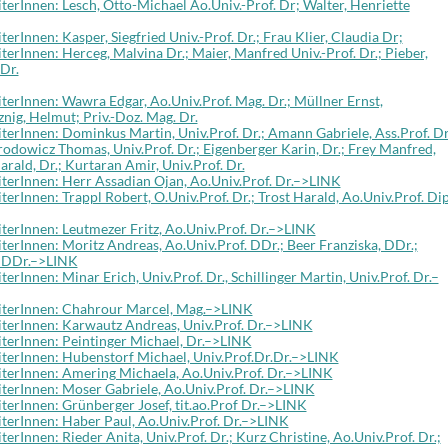
rInnen: Lesch, Otto-Michael Ao.Univ.-Prof. Dr; Walter, Henriette
Innen: Kasper, Siegfried Univ.-Prof. Dr.; Frau Klier, Claudia Dr;
rInnen: Herceg, Malvina Dr.; Maier, Manfred Univ.-Prof. Dr.; Pieber,
Dr.
rInnen: Wawra Edgar, Ao.Univ.Prof. Mag. Dr.; Müllner Ernst,
znig, Helmut; Priv.-Doz. Mag. Dr.
rInnen: Dominkus Martin, Univ.Prof. Dr.; Amann Gabriele, Ass.Prof. Dr
rodowicz Thomas, Univ.Prof. Dr.; Eigenberger Karin, Dr.; Frey Manfred,
arald, Dr.; Kurtaran Amir, Univ.Prof. Dr.
erInnen: Herr Assadian Ojan, Ao.Univ.Prof. Dr.–>LINK
Innen: Trappl Robert, O.Univ.Prof. Dr.; Trost Harald, Ao.Univ.Prof. Dip
erInnen: Leutmezer Fritz, Ao.Univ.Prof. Dr.–>LINK
rInnen: Moritz Andreas, Ao.Univ.Prof. DDr.; Beer Franziska, DDr.;
. DDr.–>LINK
Innen: Minar Erich, Univ.Prof. Dr., Schillinger Martin, Univ.Prof. Dr.–
terInnen: Chahrour Marcel, Mag.–>LINK
erInnen: Karwautz Andreas, Univ.Prof. Dr.–>LINK
erInnen: Peintinger Michael, Dr.–>LINK
erInnen: Hubenstorf Michael, Univ.Prof.Dr.Dr.–>LINK
erInnen: Amering Michaela, Ao.Univ.Prof. Dr.–>LINK
erInnen: Moser Gabriele, Ao.Univ.Prof. Dr.–>LINK
erInnen: Grünberger Josef, tit.ao.Prof Dr.–>LINK
erInnen: Haber Paul, Ao.Univ.Prof. Dr.–>LINK
Innen: Rieder Anita, Univ.Prof. Dr.; Kurz Christine, Ao.Univ.Prof. Dr.;