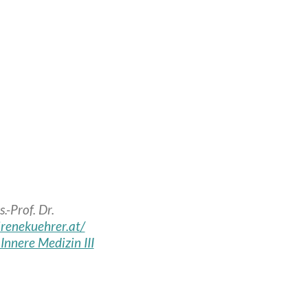
.-Prof. Dr.
irenekuehrer.at/
 Innere Medizin III