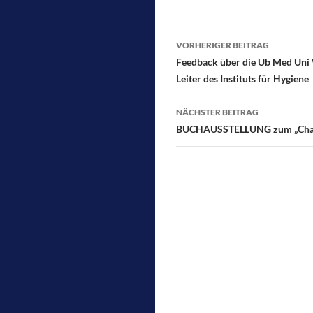
b
d
o
o
Beitragsnavigati
o
n
VORHERIGER BEITRAG
Feedback über die Ub Med Uni W
k
Leiter des Instituts für Hygiene
NÄCHSTER BEITRAG
BUCHAUSSTELLUNG zum „Charl