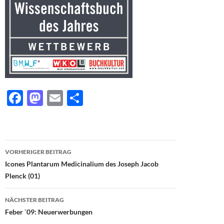
F
M
E
T
ac
as
m
ei
e
to
ail
le
b
d
n
Beitragsnavigation
VORHERIGER BEITRAG
o
o
Icones Plantarum Medicinalium des Joseph Jacob
o
n
Plenck (01)
k
NÄCHSTER BEITRAG
Feber `09: Neuerwerbungen