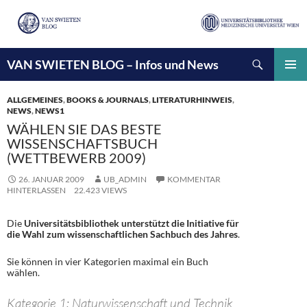
Suchen
VAN SWIETEN BLOG – Infos und News
ZUM
INHALT
PRIMÄ
SPRINGEN
MENÜ
ALLGEMEINES
,
BOOKS & JOURNALS
,
LITERATURHINWEIS
,
NEWS
,
NEWS1
WÄHLEN SIE DAS BESTE
WISSENSCHAFTSBUCH
(WETTBEWERB 2009)
26. JANUAR 2009
UB_ADMIN
KOMMENTAR
HINTERLASSEN
22.423 VIEWS
Die
Universitätsbibliothek unterstützt die Initiative für
die Wahl zum wissenschaftlichen Sachbuch des Jahres
.
Sie können in vier Kategorien maximal ein Buch
wählen.
Kategorie 1: Naturwissenschaft und Technik