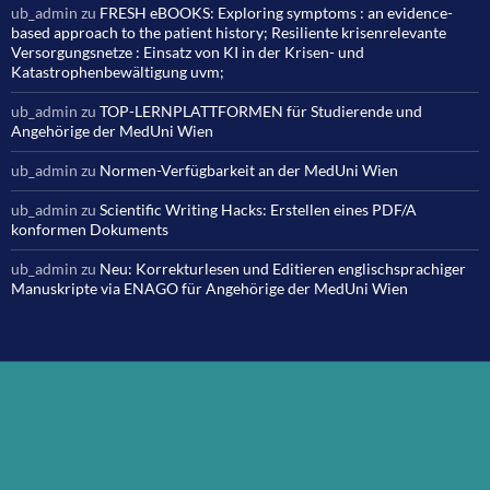
ub_admin
zu
FRESH eBOOKS: Exploring symptoms : an evidence-
based approach to the patient history; Resiliente krisenrelevante
Versorgungsnetze : Einsatz von KI in der Krisen- und
Katastrophenbewältigung uvm;
ub_admin
zu
TOP-LERNPLATTFORMEN für Studierende und
Angehörige der MedUni Wien
ub_admin
zu
Normen-Verfügbarkeit an der MedUni Wien
ub_admin
zu
Scientific Writing Hacks: Erstellen eines PDF/A
konformen Dokuments
ub_admin
zu
Neu: Korrekturlesen und Editieren englischsprachiger
Manuskripte via ENAGO für Angehörige der MedUni Wien