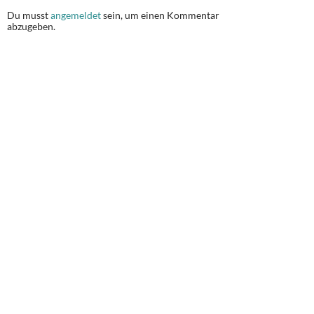
Du musst
angemeldet
sein, um einen Kommentar
abzugeben.