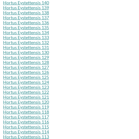
Hortus Eystettensis 140
Hortus Eystettensis 139
Hortus Eystettensis 138
Hortus Eystettensis 137
Hortus Eystettensis 136
Hortus Eystettensis 135
Hortus Eystettensis 134
Hortus Eystettensis 133
Hortus Eystettensis 132
Hortus Eystettensis 131
Hortus Eystettensis 130
Hortus Eystettensis 129
Hortus Eystettensis 128
Hortus Eystettensis 127
Hortus Eystettensis 126
Hortus Eystettensis 125
Hortus Eystettensis 124
Hortus Eystettensis 123
Hortus Eystettensis 122
Hortus Eystettensis 121
Hortus Eystettensis 120
Hortus Eystettensis 119
Hortus Eystettensis 118
Hortus Eystettensis 117
Hortus Eystettensis 116
Hortus Eystettensis 115
Hortus Eystettensis 114
Hortus Eystettensis 113