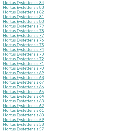
Hortus Eystettensis 84
Hortus Eystettensis 83
Hortus Eystettensis 82
Hortus Eystettensis 81
Hortus Eystettensis 80
Hortus Eystettensis 79
Hortus Eystettensis 78
Hortus Eystettensis 77
Hortus Eystettensis 76
Hortus Eystettensis 75
Hortus Eystettensis 74
Hortus Eystettensis 73
Hortus Eystettensis 72
Hortus Eystettensis 71
Hortus Eystettensis 70
Hortus Eystettensis 69
Hortus Eystettensis 68
Hortus Eystettensis 67
Hortus Eystettensis 66
Hortus Eystettensis 65
Hortus Eystettensis 64
Hortus Eystettensis 63
Hortus Eystettensis 62
Hortus Eystettensis 61
Hortus Eystettensis 60
Hortus Eystettensis 59
Hortus Eystettensis 58
Hortus Eystettensis 57