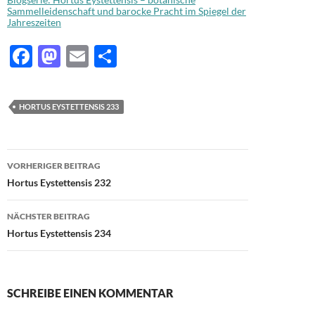
Sammelleidenschaft und barocke Pracht im Spiegel der
Jahreszeiten
F
M
E
T
ac
as
m
ei
e
to
ail
le
HORTUS EYSTETTENSIS 233
b
d
n
o
o
Beitragsnavigation
o
n
VORHERIGER BEITRAG
Hortus Eystettensis 232
k
NÄCHSTER BEITRAG
Hortus Eystettensis 234
SCHREIBE EINEN KOMMENTAR