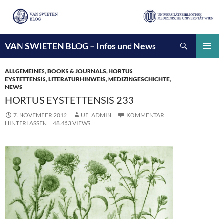
Suchen
VAN SWIETEN BLOG – Infos und News
ZUM
INHALT
PRIMÄ
SPRINGEN
MENÜ
ALLGEMEINES
,
BOOKS & JOURNALS
,
HORTUS
EYSTETTENSIS
,
LITERATURHINWEIS
,
MEDIZINGESCHICHTE
,
NEWS
HORTUS EYSTETTENSIS 233
7. NOVEMBER 2012
UB_ADMIN
KOMMENTAR
HINTERLASSEN
48.453 VIEWS