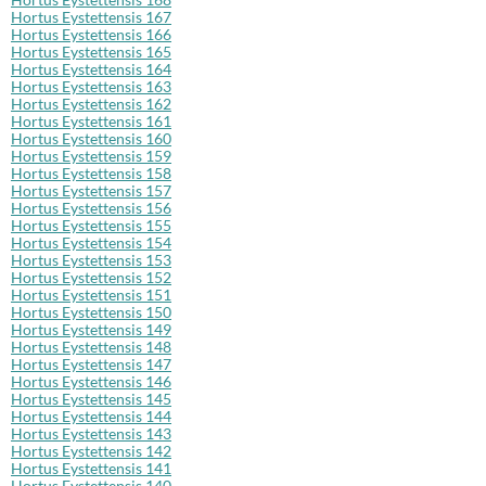
Hortus Eystettensis 167
Hortus Eystettensis 166
Hortus Eystettensis 165
Hortus Eystettensis 164
Hortus Eystettensis 163
Hortus Eystettensis 162
Hortus Eystettensis 161
Hortus Eystettensis 160
Hortus Eystettensis 159
Hortus Eystettensis 158
Hortus Eystettensis 157
Hortus Eystettensis 156
Hortus Eystettensis 155
Hortus Eystettensis 154
Hortus Eystettensis 153
Hortus Eystettensis 152
Hortus Eystettensis 151
Hortus Eystettensis 150
Hortus Eystettensis 149
Hortus Eystettensis 148
Hortus Eystettensis 147
Hortus Eystettensis 146
Hortus Eystettensis 145
Hortus Eystettensis 144
Hortus Eystettensis 143
Hortus Eystettensis 142
Hortus Eystettensis 141
Hortus Eystettensis 140