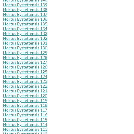
Hortus Eystettensis 139
Hortus Eystettensis 138
Hortus Eystettensis 137
Hortus Eystettensis 136
Hortus Eystettensis 135
Hortus Eystettensis 134
Hortus Eystettensis 133
Hortus Eystettensis 132
Hortus Eystettensis 131
Hortus Eystettensis 130
Hortus Eystettensis 129
Hortus Eystettensis 128
Hortus Eystettensis 127
Hortus Eystettensis 126
Hortus Eystettensis 125
Hortus Eystettensis 124
Hortus Eystettensis 123
Hortus Eystettensis 122
Hortus Eystettensis 121
Hortus Eystettensis 120
Hortus Eystettensis 119
Hortus Eystettensis 118
Hortus Eystettensis 117
Hortus Eystettensis 116
Hortus Eystettensis 115
Hortus Eystettensis 114
Hortus Eystettensis 113
Hortus Eystettensis 112