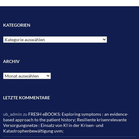
KATEGORIEN
Kategorien
ARCHIV
Archiv
LETZTE KOMMENTARE
ub_admin
zu
FRESH eBOOKS: Exploring symptoms : an evidence-
based approach to the patient history; Resiliente krisenrelevante
Versorgungsnetze : Einsatz von KI in der Krisen- und
Katastrophenbewältigung uvm;