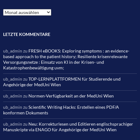
Archiv
LETZTE KOMMENTARE
ub_admin
zu
FRESH eBOOKS: Exploring symptoms : an evidence-
based approach to the patient history; Resiliente krisenrelevante
Versorgungsnetze : Einsatz von KI in der Krisen- und
Katastrophenbewältigung uvm;
ub_admin
zu
TOP-LERNPLATTFORMEN für Studierende und
Angehörige der MedUni Wien
ub_admin
zu
Normen-Verfügbarkeit an der MedUni Wien
ub_admin
zu
Scientific Writing Hacks: Erstellen eines PDF/A
konformen Dokuments
ub_admin
zu
Neu: Korrekturlesen und Editieren englischsprachiger
Manuskripte via ENAGO für Angehörige der MedUni Wien