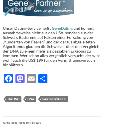
Unser Dating-Service heißt
GeneDating
und kommt
ausnahmsweise nicht aus den USA, sondern aus der
Schweiz. Basierend auf Fakten einer Forschung von
„hunderten von Paaren“ und der daraus abgeleiteten
Algorithmus glauben die Schweizer über den Vergleich
der DNA zu einem mehr als passablen Ergebnis zu
kommen. Wer schon alles vergeblich versucht, der wird
wohl auch die US$ 199 für den Vermittlungsversuch
hinblättern.
F
M
E
T
ac
as
m
ei
e
to
ail
le
DATING
DNA
PARTNERSUCHE
b
d
n
o
o
Beitragsnavigation
o
n
VORHERIGER BEITRAG