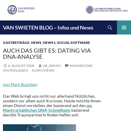
Suchen
VAN SWIETEN BLOG – Infos und News
ZUM
INHALT
PRIMÄ
SPRINGEN
MENÜ
GASTBEITRÄGE
,
NEWS
,
NEWS1
,
SOCIAL SOFTWARE
AUCH DAS GIBT ES: DATING VIA
DNA-ANALYSE
6. AUGUST 2008
UB_ADMIN
KOMMENTAR
HINTERLASSEN
43.893 VIEWS
von Mark Buzinkay
Das Web bringt uns nicht nur allerhand Nützliches,
sondern vor allem auch Kurioses. Heute möchte Ihnen
einen Dienst vorstellen, der basierend auf den
am
Markt erhältlichen DNA-Schnelltests
basierend
den/die TraumpartnerIn finden helfen soll.