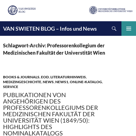
Suchen
VAN SWIETEN BLOG – Infos und News
ZUM
INHALT
PRIMÄ
SPRINGEN
MENÜ
Schlagwort-Archiv: Professorenkollegium der
Medizinischen Fakultät der Universtität Wien
BOOKS & JOURNALS
,
EOD
,
LITERATURHINWEIS
,
MEDIZINGESCHICHTE
,
NEWS
,
NEWS1
,
ONLINE-KATALOG
,
SERVICE
PUBLIKATIONEN VON
ANGEHÖRIGEN DES
PROFESSORENKOLLEGIUMS DER
MEDIZINISCHEN FAKULTÄT DER
UNIVERSITÄT WIEN (1849/50):
HIGHLIGHTS DES
NOMINALKATALOGS