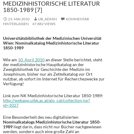
MEDIZINHISTORISCHE LITERATUR
1850-1989 [7]
23. MAI 2010
UB_ADMIN
KOMMENTAR
HINTERLASSEN
47.882 VIEWS
Universitätsbibliothek der Medizinischen Universität
Wien: Nominalkatalog Medizinhistorische Literatur
1850-1989
Wie am
10. April 2010
an dieser Stelle berichtet, steht
der medizinhistorische Hauptkatalog an der
Zweigbibliothek für Geschichte der Medizin im
Josephinum, bisher nur als Zettelkatalog vor Ort
nutzbar, ab sofort im Internet für Recherchezwecke zur
Verfügung!
Link zum NK Medizinhistorische Literatur 1850-1989:
http://webapp.uibk.ac.at/alo_cat/collection.jsp?
id=1027
Eine Besonderheit des neu digitalisierten
Nominalkatalogs Medizinhistorische Literatur 1850-
1989
liegt darin, dass nicht nur Bücher nachgewiesen
werden, sondern auch eine große Zahl an