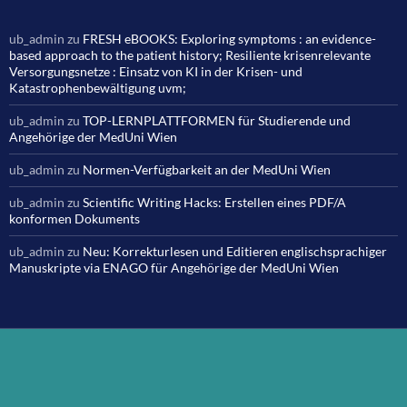
ub_admin
zu
FRESH eBOOKS: Exploring symptoms : an evidence-
based approach to the patient history; Resiliente krisenrelevante
Versorgungsnetze : Einsatz von KI in der Krisen- und
Katastrophenbewältigung uvm;
ub_admin
zu
TOP-LERNPLATTFORMEN für Studierende und
Angehörige der MedUni Wien
ub_admin
zu
Normen-Verfügbarkeit an der MedUni Wien
ub_admin
zu
Scientific Writing Hacks: Erstellen eines PDF/A
konformen Dokuments
ub_admin
zu
Neu: Korrekturlesen und Editieren englischsprachiger
Manuskripte via ENAGO für Angehörige der MedUni Wien