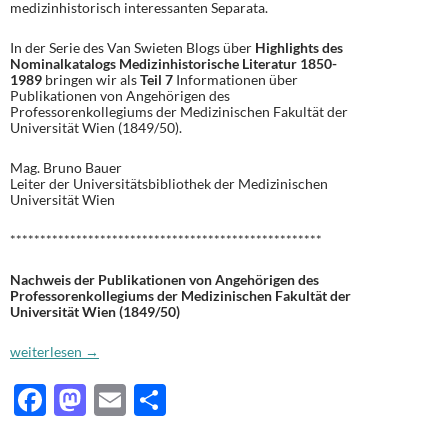
medizinhistorisch interessanten Separata.
In der Serie des Van Swieten Blogs über
Highlights des
Nominalkatalogs Medizinhistorische Literatur 1850-
1989
bringen wir als
Teil 7
Informationen über
Publikationen von Angehörigen des
Professorenkollegiums der Medizinischen Fakultät der
Universität Wien (1849/50).
Mag. Bruno Bauer
Leiter der Universitätsbibliothek der Medizinischen
Universität Wien
****************************************************
Nachweis der Publikationen von Angehörigen des
Professorenkollegiums der Medizinischen Fakultät der
Universität Wien (1849/50)
Publikationen von Angehörigen des Professorenkollegiums der Medizini
weiterlesen
→
F
M
E
T
ac
as
m
ei