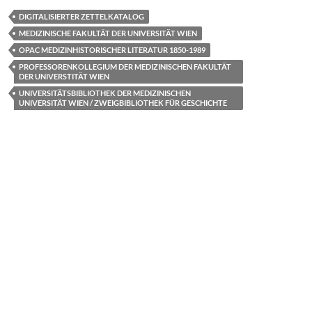
e
to
ail
le
DIGITALISIERTER ZETTELKATALOG
b
d
n
MEDIZINISCHE FAKULTÄT DER UNIVERSITÄT WIEN
o
o
OPAC MEDIZINHISTORISCHER LITERATUR 1850-1989
PROFESSORENKOLLEGIUM DER MEDIZINISCHEN FAKULTÄT
o
n
DER UNIVERSTITÄT WIEN
k
UNIVERSITÄTSBIBLIOTHEK DER MEDIZINISCHEN
UNIVERSITÄT WIEN / ZWEIGBIBLIOTHEK FÜR GESCHICHTE