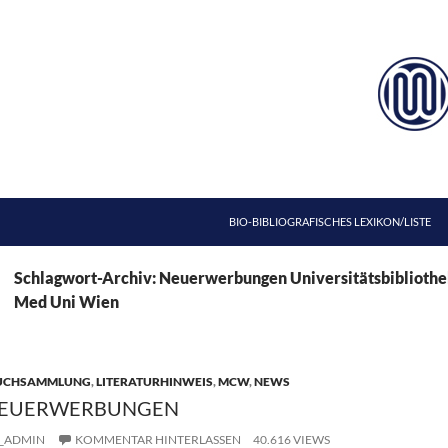
ZUM INHALT SPRINGEN
BIO-BIBLIOGRAFISCHES LEXIKON/LISTE
Schlagwort-Archiv: Neuerwerbungen Universitätsbiblioth
Med Uni Wien
UCHSAMMLUNG
,
LITERATURHINWEIS
,
MCW
,
NEWS
NEUERWERBUNGEN
_ADMIN
KOMMENTAR HINTERLASSEN
40.616 VIEWS