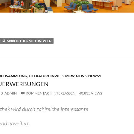
T
i
e
TÄTSBIBLIOTHEK MED UNI WIEN
n
UCHSAMMLUNG
,
LITERATURHINWEIS
,
MCW
,
NEWS
,
NEWS1
EUERWERBUNGEN
UB_ADMIN
KOMMENTAR HINTERLASSEN
40.835 VIEWS
thek wird durch zahlreiche interessante
nd erweitert.