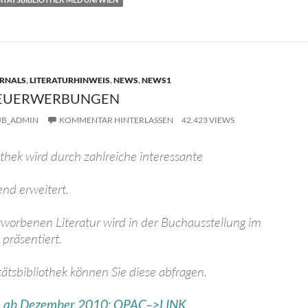
n
RNALS
,
LITERATURHINWEIS
,
NEWS
,
NEWS1
NEUERWERBUNGEN
UB_ADMIN
KOMMENTAR HINTERLASSEN
42.423 VIEWS
thek wird durch zahlreiche interessante
nd erweitert.
rworbenen Literatur wird in der Buchausstellung im
präsentiert.
ätsbibliothek können Sie diese abfragen.
n ab Dezember 2010: OPAC–>LINK