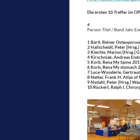
Die ersten 10 Treffer im O
#
Person Titel / Band Jahr E
1 Bartl, Reiner Osteoporo
2 Hallscheidt, Peter [Hrsg
3 Kiechle, Marion [Hrsg.] 
4 Kirschniak, Andreas End
5 Korb, Rena My Spine 201
6 Korb, Rena My stomach 
7 Luce-Wunderle, Gertraud 
8 Netter, Frank H. Atlas 
9 Nydahl, Peter [Hrsg.] W
10 Rückert, Ralph I. Chiru