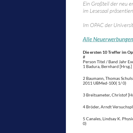
Ein Großteil der neu e
im Lesesaal präsentiert
Im OPAC der Universit
Alle Neuerwerbunge
Die ersten 10 Treffer im Op
#
Person Titel / Band Jahr E
1 Badura, Bernhard [Hrsg.
2 Baumann, Thomas Schulsc
2011 UBMed-100( 1/ 0)
3 Breitsameter, Christof [
4 Bröder, Arndt Versuchsp
5 Canales, Lindsay K. Physi
0)