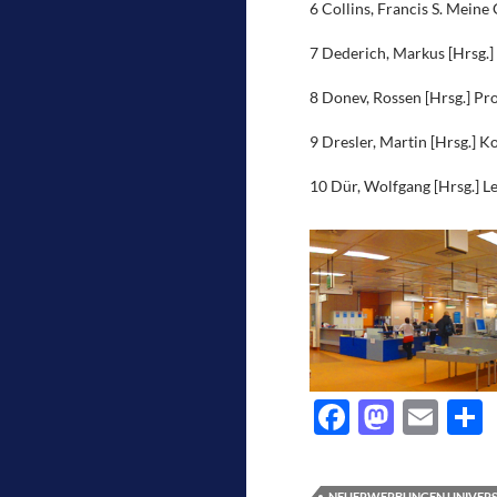
6 Collins, Francis S. Mein
7 Dederich, Markus [Hrsg.
8 Donev, Rossen [Hrsg.] Pr
9 Dresler, Martin [Hrsg.] 
10 Dür, Wolfgang [Hrsg.] 
F
M
E
ac
as
m
e
e
to
ail
l
NEUERWERBUNGEN UNIVERSI