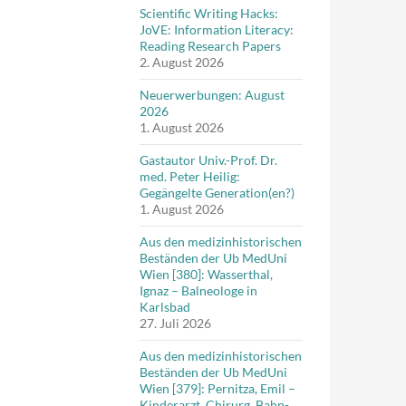
Scientific Writing Hacks:
JoVE: Information Literacy:
Reading Research Papers
2. August 2026
Neuerwerbungen: August
2026
1. August 2026
Gastautor Univ.-Prof. Dr.
med. Peter Heilig:
Gegängelte Generation(en?)
1. August 2026
Aus den medizinhistorischen
Beständen der Ub MedUni
Wien [380]: Wasserthal,
Ignaz – Balneologe in
Karlsbad
27. Juli 2026
Aus den medizinhistorischen
Beständen der Ub MedUni
Wien [379]: Pernitza, Emil –
Kinderarzt, Chirurg, Bahn-