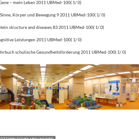
e Gene – mein Leben 2011 UBMed-100( 1/ 0)
] Sinne, Körper und Bewegung 9 2011 UBMed-100( 1/ 0)
otein structure and diseases 83 2011 UBMed-100( 1/ 0)
Kognitive Leistungen 2011 UBMed-100( 1/ 0)
Lehrbuch schulische Gesundheitsförderung 2011 UBMed-100( 1/ 0)
T
i
e
TÄTSBIBLIOTHEK MED UNI WIEN