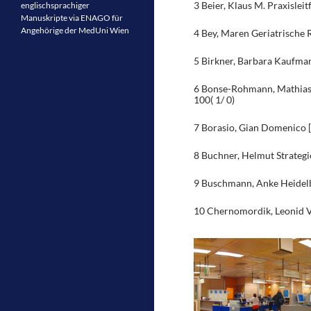
3 Beier, Klaus M. Praxisle
englischsprachiger
Manuskripte via ENAGO für
Angehörige der MedUni Wien
4 Bey, Maren Geriatrische 
5 Birkner, Barbara Kaufm
6 Bonse-Rohmann, Mathias
100( 1/ 0)
7 Borasio, Gian Domenico 
8 Buchner, Helmut Strateg
9 Buschmann, Anke Heidelb
10 Chernomordik, Leonid V