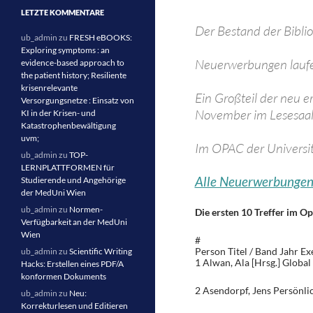
LETZTE KOMMENTARE
Der Bestand der Biblio
ub_admin
zu
FRESH eBOOKS:
Exploring symptoms : an
Neuerwerbungen laufe
evidence-based approach to
the patient history; Resiliente
krisenrelevante
Ein Großteil der neu e
Versorgungsnetze : Einsatz von
November im Lesesaal 
KI in der Krisen- und
Katastrophenbewältigung
uvm;
Im OPAC der Universit
ub_admin
zu
TOP-
LERNPLATTFORMEN für
Alle Neuerwerbunge
Studierende und Angehörige
der MedUni Wien
ub_admin
zu
Normen-
Die ersten 10 Treffer im Op
Verfügbarkeit an der MedUni
Wien
#
Person Titel / Band Jahr E
ub_admin
zu
Scientific Writing
1 Alwan, Ala [Hrsg.] Globa
Hacks: Erstellen eines PDF/A
konformen Dokuments
2 Asendorpf, Jens Persönl
ub_admin
zu
Neu:
Korrekturlesen und Editieren