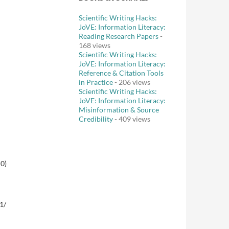
Scientific Writing Hacks:
JoVE: Information Literacy:
Reading Research Papers
-
168 views
Scientific Writing Hacks:
JoVE: Information Literacy:
Reference & Citation Tools
in Practice
- 206 views
Scientific Writing Hacks:
JoVE: Information Literacy:
Misinformation & Source
Credibility
- 409 views
0)
1/