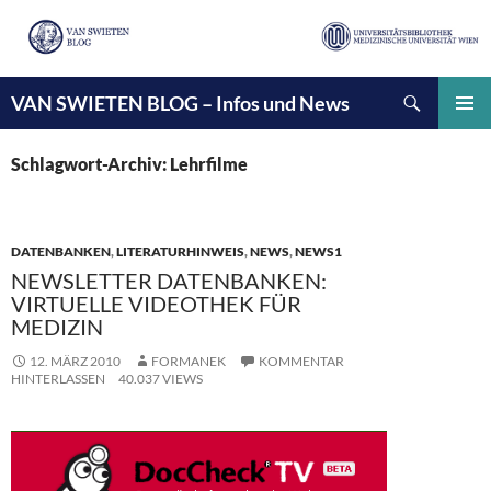
Suchen
VAN SWIETEN BLOG – Infos und News
ZUM
INHALT
PRIMÄ
SPRINGEN
MENÜ
Schlagwort-Archiv: Lehrfilme
DATENBANKEN
,
LITERATURHINWEIS
,
NEWS
,
NEWS1
NEWSLETTER DATENBANKEN:
VIRTUELLE VIDEOTHEK FÜR
MEDIZIN
12. MÄRZ 2010
FORMANEK
KOMMENTAR
HINTERLASSEN
40.037 VIEWS