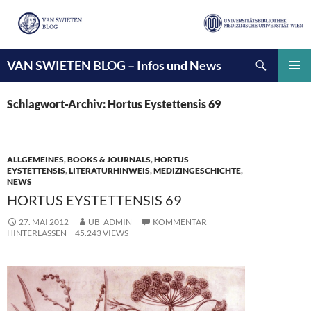
Suchen
VAN SWIETEN BLOG – Infos und News
ZUM
INHALT
PRIMÄ
SPRINGEN
MENÜ
Schlagwort-Archiv: Hortus Eystettensis 69
ALLGEMEINES
,
BOOKS & JOURNALS
,
HORTUS
EYSTETTENSIS
,
LITERATURHINWEIS
,
MEDIZINGESCHICHTE
,
NEWS
HORTUS EYSTETTENSIS 69
27. MAI 2012
UB_ADMIN
KOMMENTAR
HINTERLASSEN
45.243 VIEWS