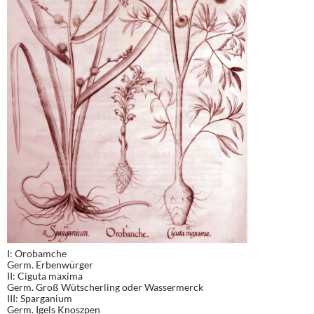
I: Orobamche
Germ. Erbenwürger
II: Ciguta maxima
Germ. Groß Wütscherling oder Wassermerck
III: Sparganium
Germ. Igels Knoszpen