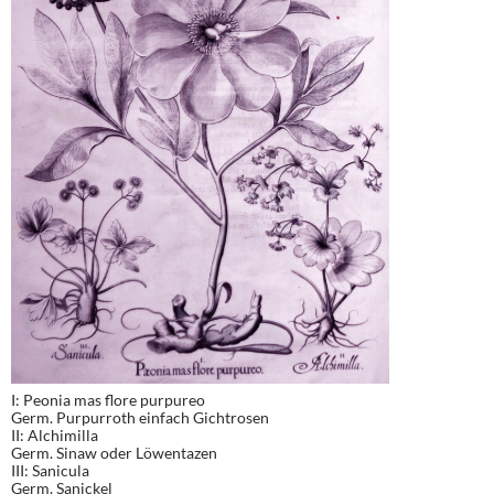
I: Peonia mas flore purpureo
Germ. Purpurroth einfach Gichtrosen
II: Alchimilla
Germ. Sinaw oder Löwentazen
III: Sanicula
Germ. Sanickel