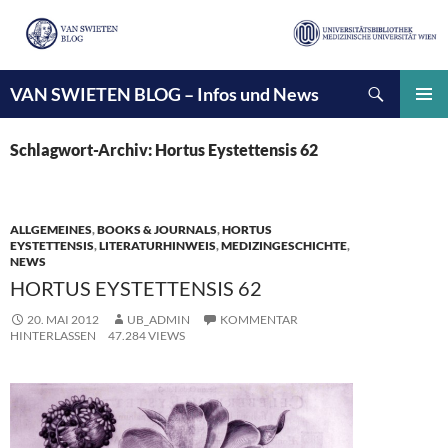
Suchen
VAN SWIETEN BLOG – Infos und News
ZUM
INHALT
PRIMÄ
SPRINGEN
MENÜ
Schlagwort-Archiv: Hortus Eystettensis 62
ALLGEMEINES
,
BOOKS & JOURNALS
,
HORTUS
EYSTETTENSIS
,
LITERATURHINWEIS
,
MEDIZINGESCHICHTE
,
NEWS
HORTUS EYSTETTENSIS 62
20. MAI 2012
UB_ADMIN
KOMMENTAR
HINTERLASSEN
47.284 VIEWS