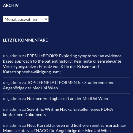
ARCHIV
Archiv
LETZTE KOMMENTARE
ub_admin
zu
FRESH eBOOKS: Exploring symptoms : an evidence-
based approach to the patient history; Resiliente krisenrelevante
Versorgungsnetze : Einsatz von KI in der Krisen- und
Katastrophenbewältigung uvm;
ub_admin
zu
TOP-LERNPLATTFORMEN für Studierende und
Angehörige der MedUni Wien
ub_admin
zu
Normen-Verfügbarkeit an der MedUni Wien
ub_admin
zu
Scientific Writing Hacks: Erstellen eines PDF/A
konformen Dokuments
ub_admin
zu
Neu: Korrekturlesen und Editieren englischsprachiger
Manuskripte via ENAGO für Angehörige der MedUni Wien