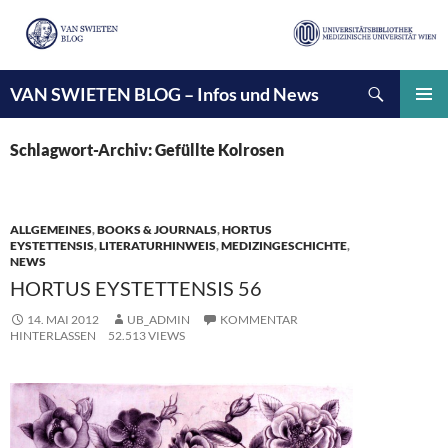
Suchen
VAN SWIETEN BLOG – Infos und News
ZUM
INHALT
PRIMÄ
SPRINGEN
MENÜ
Schlagwort-Archiv: Gefüllte Kolrosen
ALLGEMEINES
,
BOOKS & JOURNALS
,
HORTUS
EYSTETTENSIS
,
LITERATURHINWEIS
,
MEDIZINGESCHICHTE
,
NEWS
HORTUS EYSTETTENSIS 56
14. MAI 2012
UB_ADMIN
KOMMENTAR
HINTERLASSEN
52.513 VIEWS