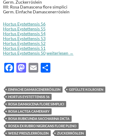
Germ. Zuckerröslein
IIII: Rosa Damascena flore simplici
Germ. Einfache Damascenerröslein
Hortus Eystettensis 56
Hortus Eystettensis 55
Hortus Eystettensis 54
Hortus Eystettensis 53
Hortus Eystettensis 52
Hortus Eystettensis 51
Hortus Eystettensis 56
Hortus Eystettensis 50
weiterlesen
→
F
M
E
T
ac
as
m
ei
e
to
ail
le
EINFACHE DAMASCENERRÖSLEIN
GEFÜLLTE KOLROSEN
b
d
n
HORTUS EYSTETTENSIS 56
o
o
ROSA DAMASCENA FLORE SIMPLICI
ROSA LACTEA CAMERARY
o
n
ROSA RUBICUNDA SACCHARINA DICTA
k
ROSEA EX RUBRO NIGRICANS FLORE PLENO
WEISZ PRESZLERRÖSLEIN
ZUCKERRÖSLEIN