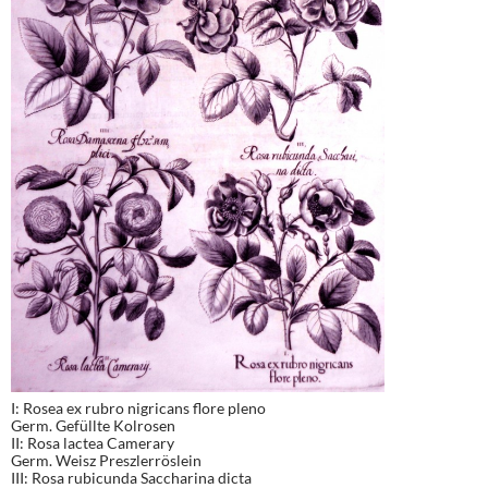
I: Rosea ex rubro nigricans flore pleno
Germ. Gefüllte Kolrosen
II: Rosa lactea Camerary
Germ. Weisz Preszlerröslein
III: Rosa rubicunda Saccharina dicta