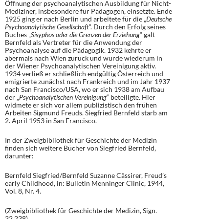
Öffnung der psychoanalytischen Ausbildung für Nicht-
Mediziner, insbesondere für Pädagogen, einsetzte. Ende
1925 ging er nach Berlin und arbeitete für die „
Deutsche
Psychoanalytische Gesellschaft
“. Durch den Erfolg seines
Buches „
Sisyphos oder die Grenzen der Erziehung
“ galt
Bernfeld als Vertreter für die Anwendung der
Psychoanalyse auf die Pädagogik. 1932 kehrte er
abermals nach Wien zurück und wurde wiederum in
der Wiener Psychoanalytischen Vereinigung aktiv.
1934 verließ er schließlich endgültig Österreich und
emigrierte zunächst nach Frankreich und im Jahr 1937
nach San Francisco/USA, wo er sich 1938 am Aufbau
der „
Psychoanalytischen Vereinigung
“ beteiligte. Hier
widmete er sich vor allem publizistisch den frühen
Arbeiten Sigmund Freuds. Siegfried Bernfeld starb am
2. April 1953 in San Francisco.
In der Zweigbibliothek für Geschichte der Medizin
finden sich weitere Bücher von Siegfried Bernfeld,
darunter:
Bernfeld Siegfried/Bernfeld Suzanne Cässirer, Freud’s
early Childhood, in: Bulletin Menninger Clinic, 1944,
Vol. 8, Nr. 4.
(Zweigbibliothek für Geschichte der Medizin, Sign.
32.238)