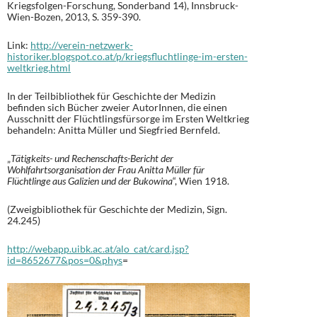
Kriegsfolgen-Forschung, Sonderband 14), Innsbruck-
Wien-Bozen, 2013, S. 359-390.
Link:
http://verein-netzwerk-
historiker.blogspot.co.at/p/kriegsfluchtlinge-im-ersten-
weltkrieg.html
In der Teilbibliothek für Geschichte der Medizin
befinden sich Bücher zweier AutorInnen, die einen
Ausschnitt der Flüchtlingsfürsorge im Ersten Weltkrieg
behandeln: Anitta Müller und Siegfried Bernfeld.
„
Tätigkeits- und Rechenschafts-Bericht der
Wohlfahrtsorganisation der Frau Anitta Müller für
Flüchtlinge aus Galizien und der Bukowina
“, Wien 1918.
(Zweigbibliothek für Geschichte der Medizin, Sign.
24.245)
http://webapp.uibk.ac.at/alo_cat/card.jsp?
id=8652677&pos=0&phys
=