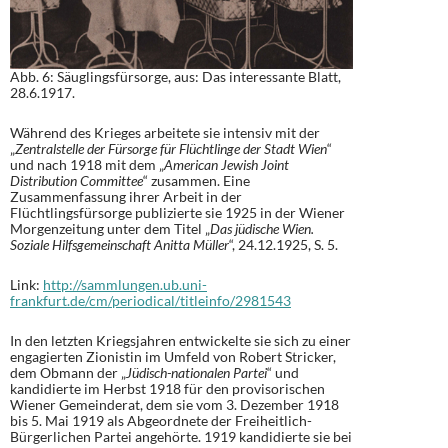
Abb. 6: Säuglingsfürsorge, aus: Das interessante Blatt,
28.6.1917.
Während des Krieges arbeitete sie intensiv mit der
„
Zentralstelle der Fürsorge für Flüchtlinge der Stadt Wien
“
und nach 1918 mit dem „
American Jewish Joint
Distribution Committee
“ zusammen. Eine
Zusammenfassung ihrer Arbeit in der
Flüchtlingsfürsorge publizierte sie 1925 in der Wiener
Morgenzeitung unter dem Titel „
Das jüdische Wien.
Soziale Hilfsgemeinschaft Anitta Müller
“, 24.12.1925, S. 5.
Link:
http://sammlungen.ub.uni-
frankfurt.de/cm/periodical/titleinfo/2981543
In den letzten Kriegsjahren entwickelte sie sich zu einer
engagierten Zionistin im Umfeld von Robert Stricker,
dem Obmann der „
Jüdisch-nationalen Partei
“ und
kandidierte im Herbst 1918 für den provisorischen
Wiener Gemeinderat, dem sie vom 3. Dezember 1918
bis 5. Mai 1919 als Abgeordnete der Freiheitlich-
Bürgerlichen Partei angehörte. 1919 kandidierte sie bei