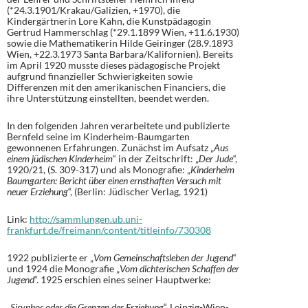
(*24.3.1901/Krakau/Galizien, +1970), die
Kindergärtnerin Lore Kahn, die Kunstpädagogin
Gertrud Hammerschlag (*29.1.1899 Wien, +11.6.1930)
sowie die Mathematikerin Hilde Geiringer (28.9.1893
Wien, +22.3.1973 Santa Barbara/Kalifornien). Bereits
im April 1920 musste dieses pädagogische Projekt
aufgrund finanzieller Schwierigkeiten sowie
Differenzen mit den amerikanischen Financiers, die
ihre Unterstützung einstellten, beendet werden.
In den folgenden Jahren verarbeitete und publizierte
Bernfeld seine im Kinderheim-Baumgarten
gewonnenen Erfahrungen. Zunächst im Aufsatz „
Aus
einem jüdischen Kinderheim
“ in der Zeitschrift: „
Der Jude
“,
1920/21, (S. 309-317) und als Monografie: „
Kinderheim
Baumgarten: Bericht über einen ernsthaften Versuch mit
neuer Erziehung
“, (Berlin: Jüdischer Verlag, 1921)
Link:
http://sammlungen.ub.uni-
frankfurt.de/freimann/content/titleinfo/730308
1922 publizierte er „
Vom Gemeinschaftsleben der Jugend
“
und 1924 die Monografie „
Vom dichterischen Schaffen der
Jugend
“. 1925 erschien eines seiner Hauptwerke:
„
Sisyphos oder die Grenzen der Erziehung
“, Leipzig-Wien-