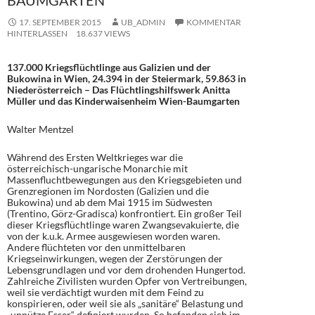
BAUMGARTEN
17. SEPTEMBER 2015
UB_ADMIN
KOMMENTAR
HINTERLASSEN
18.637 VIEWS
137.000 Kriegsflüchtlinge aus Galizien und der
Bukowina in Wien, 24.394 in der Steiermark, 59.863 in
Niederösterreich – Das Flüchtlingshilfswerk Anitta
Müller und das Kinderwaisenheim Wien-Baumgarten
Walter Mentzel
Während des Ersten Weltkrieges war die
österreichisch-ungarische Monarchie mit
Massenfluchtbewegungen aus den Kriegsgebieten und
Grenzregionen im Nordosten (Galizien und die
Bukowina) und ab dem Mai 1915 im Südwesten
(Trentino, Görz-Gradisca) konfrontiert. Ein großer Teil
dieser Kriegsflüchtlinge waren Zwangsevakuierte, die
von der k.u.k. Armee ausgewiesen worden waren.
Andere flüchteten vor den unmittelbaren
Kriegseinwirkungen, wegen der Zerstörungen der
Lebensgrundlagen und vor dem drohenden Hungertod.
Zahlreiche Zivilisten wurden Opfer von Vertreibungen,
weil sie verdächtigt wurden mit dem Feind zu
konspirieren, oder weil sie als „sanitäre“ Belastung und
„unnütze Esser“ definiert wurden. So befanden sich im