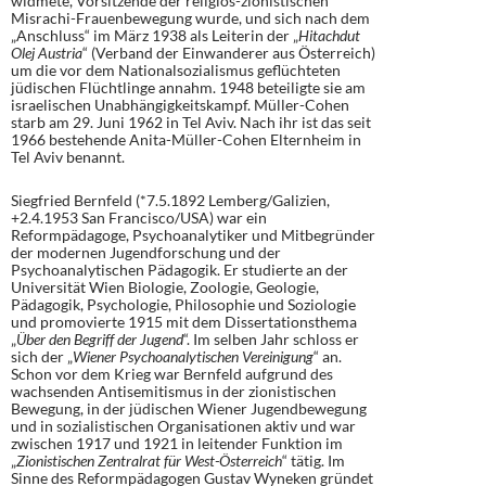
widmete, Vorsitzende der religiös-zionistischen
Misrachi-Frauenbewegung wurde, und sich nach dem
„Anschluss“ im März 1938 als Leiterin der „
Hitachdut
Olej Austria
“ (Verband der Einwanderer aus Österreich)
um die vor dem Nationalsozialismus geflüchteten
jüdischen Flüchtlinge annahm. 1948 beteiligte sie am
israelischen Unabhängigkeitskampf. Müller-Cohen
starb am 29. Juni 1962 in Tel Aviv. Nach ihr ist das seit
1966 bestehende Anita-Müller-Cohen Elternheim in
Tel Aviv benannt.
Siegfried Bernfeld (*7.5.1892 Lemberg/Galizien,
+2.4.1953 San Francisco/USA) war ein
Reformpädagoge, Psychoanalytiker und Mitbegründer
der modernen Jugendforschung und der
Psychoanalytischen Pädagogik. Er studierte an der
Universität Wien Biologie, Zoologie, Geologie,
Pädagogik, Psychologie, Philosophie und Soziologie
und promovierte 1915 mit dem Dissertationsthema
„
Über den Begriff der Jugend
“. Im selben Jahr schloss er
sich der „
Wiener Psychoanalytischen Vereinigung
“ an.
Schon vor dem Krieg war Bernfeld aufgrund des
wachsenden Antisemitismus in der zionistischen
Bewegung, in der jüdischen Wiener Jugendbewegung
und in sozialistischen Organisationen aktiv und war
zwischen 1917 und 1921 in leitender Funktion im
„
Zionistischen Zentralrat für West-Österreich
“ tätig. Im
Sinne des Reformpädagogen Gustav Wyneken gründet