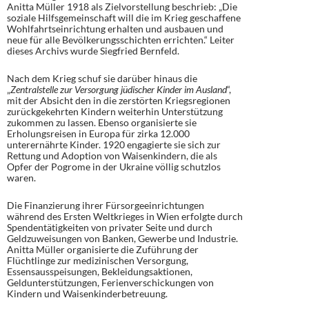
Anitta Müller 1918 als Zielvorstellung beschrieb: „Die
soziale Hilfsgemeinschaft will die im Krieg geschaffene
Wohlfahrtseinrichtung erhalten und ausbauen und
neue für alle Bevölkerungsschichten errichten.“ Leiter
dieses Archivs wurde Siegfried Bernfeld.
Nach dem Krieg schuf sie darüber hinaus die
„
Zentralstelle zur Versorgung jüdischer Kinder im Ausland
“,
mit der Absicht den in die zerstörten Kriegsregionen
zurückgekehrten Kindern weiterhin Unterstützung
zukommen zu lassen. Ebenso organisierte sie
Erholungsreisen in Europa für zirka 12.000
unterernährte Kinder. 1920 engagierte sie sich zur
Rettung und Adoption von Waisenkindern, die als
Opfer der Pogrome in der Ukraine völlig schutzlos
waren.
Die Finanzierung ihrer Fürsorgeeinrichtungen
während des Ersten Weltkrieges in Wien erfolgte durch
Spendentätigkeiten von privater Seite und durch
Geldzuweisungen von Banken, Gewerbe und Industrie.
Anitta Müller organisierte die Zuführung der
Flüchtlinge zur medizinischen Versorgung,
Essensausspeisungen, Bekleidungsaktionen,
Geldunterstützungen, Ferienverschickungen von
Kindern und Waisenkinderbetreuung.