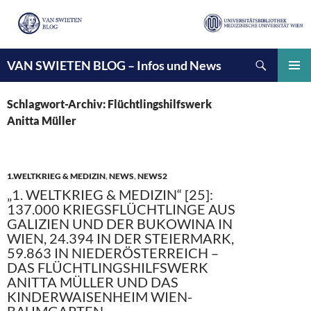
Suchen
VAN SWIETEN BLOG – Infos und News
ZUM
INHALT
PRIMÄ
SPRINGEN
MENÜ
Schlagwort-Archiv: Flüchtlingshilfswerk
Anitta Müller
1.WELTKRIEG & MEDIZIN
,
NEWS
,
NEWS2
„1. WELTKRIEG & MEDIZIN“ [25]:
137.000 KRIEGSFLÜCHTLINGE AUS
GALIZIEN UND DER BUKOWINA IN
WIEN, 24.394 IN DER STEIERMARK,
59.863 IN NIEDERÖSTERREICH –
DAS FLÜCHTLINGSHILFSWERK
ANITTA MÜLLER UND DAS
KINDERWAISENHEIM WIEN-