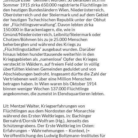
Sommer 1915 zirka 650.000 registrierte Flüchtlinge im
den heutigen Bundesländern Wien, Niederösterreich,
Oberösterreich und der Steiermark und auf dem Gebiet
der heutigen Tschechischen Republik unter der Obhut
der „Flüchtlingsverwaltung“. Davon lebten zirka
150.000 in Barackenlagern, die, wie in
Gmünd/Niederösterreich, Leibnitz/Steiermark oder
Chotzen/Böhmen bis zu je 25.000 Menschen
beherbergten und während des Kriegs zu
„Flüchtlingsstädten“ ausgebaut wurden. Darüber
hinaus lebten hunderttausende weiterhin in den
Kriegsgebieten als „namenlose“ Opfer des Krieges
versteckt in Wäldern, auf freiem Feld oder in völlig
überfüllten kleinen Gemeinden geduldet und von
Abschiebungen bedroht. Insgesamt dürfte die Zahl der
Vertriebenen weit über eine Million Menschen
betragen haben. In Wien waren bis Oktober 1914
binnen weniger Wochen 137.000 Flüchtlinge
angekommen, die zumeist in Elendsquartieren lebten.
Lit: Mentzel Walter, Kriegserfahrungen von
Flüchtlingen aus dem Nordosten der Monarchie
während des Ersten Weltkrieges, in: Bachinger
Bernahrd/Dornik Wolfram (Hg.), Jenseits des
Schützengrabens. Der Erste Weltkrieg im Osten:
Erfahrungen – Wahrnehmungen – Kontext, (=
Veröffentlichung des Ludwig Boltzmann-Institutes für