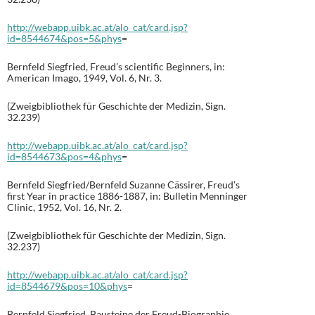
http://webapp.uibk.ac.at/alo_cat/card.jsp?
id=8544674&pos=5&phys
=
Bernfeld Siegfried, Freud’s scientific Beginners, in:
American Imago, 1949, Vol. 6, Nr. 3.
(Zweigbibliothek für Geschichte der Medizin, Sign.
32.239)
http://webapp.uibk.ac.at/alo_cat/card.jsp?
id=8544673&pos=4&phys
=
Bernfeld Siegfried/Bernfeld Suzanne Cässirer, Freud’s
first Year in practice 1886-1887, in: Bulletin Menninger
Clinic, 1952, Vol. 16, Nr. 2.
(Zweigbibliothek für Geschichte der Medizin, Sign.
32.237)
http://webapp.uibk.ac.at/alo_cat/card.jsp?
id=8544679&pos=10&phys
=
Bernfeld Siegfried, Bausteine der Freud-Biographie,