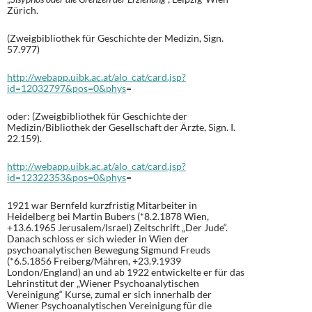
Zürich.
(Zweigbibliothek für Geschichte der Medizin, Sign.
57.977)
http://webapp.uibk.ac.at/alo_cat/card.jsp?
id=12032797&pos=0&phys
=
oder: (Zweigbibliothek für Geschichte der
Medizin/Bibliothek der Gesellschaft der Ärzte, Sign. I.
22.159).
http://webapp.uibk.ac.at/alo_cat/card.jsp?
id=12322353&pos=0&phys
=
1921 war Bernfeld kurzfristig Mitarbeiter in
Heidelberg bei Martin Bubers (*8.2.1878 Wien,
+13.6.1965 Jerusalem/Israel) Zeitschrift „Der Jude“.
Danach schloss er sich wieder in Wien der
psychoanalytischen Bewegung Sigmund Freuds
(*6.5.1856 Freiberg/Mähren, +23.9.1939
London/England) an und ab 1922 entwickelte er für das
Lehrinstitut der „Wiener Psychoanalytischen
Vereinigung“ Kurse, zumal er sich innerhalb der
Wiener Psychoanalytischen Vereinigung für die