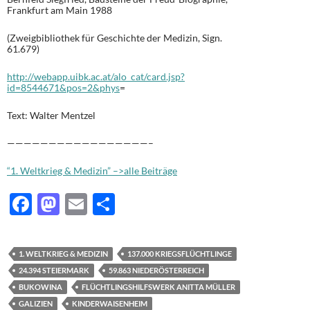
Frankfurt am Main 1988
(Zweigbibliothek für Geschichte der Medizin, Sign.
61.679)
http://webapp.uibk.ac.at/alo_cat/card.jsp?
id=8544671&pos=2&phys
=
Text: Walter Mentzel
—————————————————–
“1. Weltkrieg & Medizin” –>alle Beiträge
F
M
E
T
ac
as
m
ei
e
to
ail
le
1. WELTKRIEG & MEDIZIN
137.000 KRIEGSFLÜCHTLINGE
b
d
n
24.394 STEIERMARK
59.863 NIEDERÖSTERREICH
o
o
BUKOWINA
FLÜCHTLINGSHILFSWERK ANITTA MÜLLER
GALIZIEN
KINDERWAISENHEIM