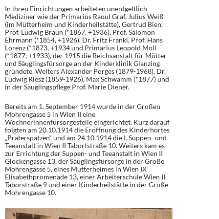
In ihren Einrichtungen arbeiteten unentgeltlich
Mediziner wie der Primarius Raoul Graf, Julius Weiß
(im Mütterheim und Kinderheilstätte), Gertrud Bien,
Prof. Ludwig Braun (*1867, +1936), Prof. Salomon
Ehrmann (*1854, +1926), Dr. Fritz Frankl, Prof. Hans
Lorenz (*1873, +1934 und Primarius Leopold Moll
(*1877, +1933), der 1915 die Reichsanstalt für Mütter-
und Säuglingsfürsorge an der Kinderklinik Glanzing
gründete. Weiters Alexander Porges (1879-1968), Dr.
Ludwig Riesz (1859-1926), Max Schwamm (*1877) und
in der Säuglingspflege Prof. Marie Diener.
Bereits am 1. September 1914 wurde in der Großen
Mohrengasse 5 in Wien II eine
Wöchnerinnenfürsorgestelle eingerichtet. Kurz darauf
folgten am 20.10.1914 die Eröffnung des Kinderhortes
„Praterspatzen“ und am 24.10.1914 die I. Suppen- und
Teeanstalt in Wien II Tabortstraße 10. Weiters kam es
zur Errichtung der Suppen- und Teeanstalt in Wien II
Glockengasse 13, der Säuglingsfürsorge in der Große
Mohrengasse 5, eines Mutterheimes in Wien IX
Elisabethpromenade 13, einer Arbeiterschule Wien II
Taborstraße 9 und einer Kinderheilstätte in der Große
Mohrengasse 10.