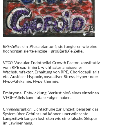
RPE-Zellen
: ein ‚Pluraletantum‘; sie fungieren wie eine
hochorganisierte einzige – groß(artig)e Zelle..
VEGF
: Vascular Endothelial Growth Factor, konstitutiv
vom RPE exprimiert; wichtigster angiogener
Wachstumfaktor, Erhaltung von RPE, Choriocapillaris
etc. Auslöser Hypoxie, oxydativer Stress, Hyper- oder
Hypo-Glykämie, Hyperthermie.
Embryonal-Entwicklung: Verlust bloß eines einzelnen
VEGF-Allels kann fatale Folgen haben.
Chronodisruption
: Lichtschübe zur Unzeit: belasten das
System über Gebühr und können unerwünschte
Langzeitwirkungen lostreten wie eine falsche Skispur
im Lawinenhang.