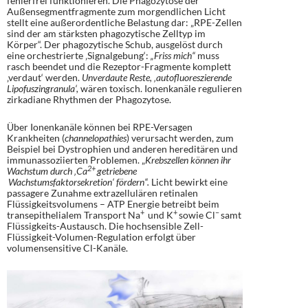
fehlerfrei funktionieren. Die Phagozytose der
Außensegmentfragmente zum morgendlichen Licht
stellt eine außerordentliche Belastung dar: „RPE-Zellen
sind der am stärksten phagozytische Zelltyp im
Körper“. Der phagozytische Schub, ausgelöst durch
eine orchestrierte ‚Signalgebung‘:
„Friss mich“
muss
rasch beendet und die Rezeptor-Fragmente komplett
‚verdaut‘ werden.
Unverdaute Reste, ‚autofluoreszierende
Lipofuszingranula‘,
wären toxisch. Ionenkanäle regulieren
zirkadiane Rhythmen der Phagozytose.
Über Ionenkanäle können bei RPE-Versagen
Krankheiten (
c
hannelopathies
) verursacht werden, zum
Beispiel bei Dystrophien und anderen hereditären und
immunassoziierten Problemen. „
Krebszellen können ihr
2+
Wachstum durch ‚Ca
getriebene
Wachstumsfaktorsekretion‘ fördern“.
Licht bewirkt eine
passagere Zunahme extrazellulären retinalen
Flüssigkeitsvolumens – ATP Energie betreibt beim
+
+
–
transepithelialem Transport Na
und K
sowie Cl
samt
Flüssigkeits-Austausch. Die hochsensible Zell-
Flüssigkeit-Volumen-Regulation erfolgt über
volumensensitive Cl-Kanäle.