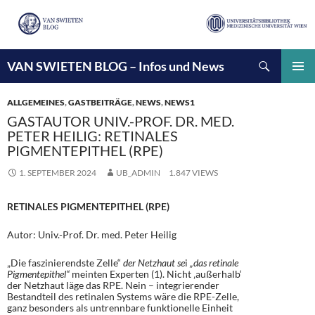
Suchen
VAN SWIETEN BLOG – Infos und News
ZUM
INHALT
PRIMÄ
SPRINGEN
MENÜ
ALLGEMEINES
,
GASTBEITRÄGE
,
NEWS
,
NEWS1
GASTAUTOR UNIV.-PROF. DR. MED.
PETER HEILIG: RETINALES
PIGMENTEPITHEL (RPE)
1. SEPTEMBER 2024
UB_ADMIN
1.847 VIEWS
RETINALES PIGMENTEPITHEL (RPE)
Autor: Univ.-Prof. Dr. med. Peter Heilig
„Die faszinierendste Zelle“
der Netzhaut se
i
„das retinale
Pigmentepithel“
meinten Experten (1). Nicht ‚außerhalb‘
der Netzhaut läge das RPE. Nein – integrierender
Bestandteil des retinalen Systems wäre die RPE-Zelle,
ganz besonders als untrennbare funktionelle Einheit