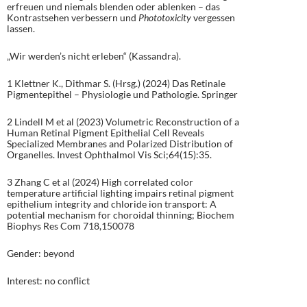
erfreuen und niemals blenden oder ablenken – das
Kontrastsehen verbessern und
Phototoxicity
vergessen
lassen.
„Wir werden’s nicht erleben“ (Kassandra).
1 Klettner K., Dithmar S. (Hrsg.) (2024) Das Retinale
Pigmentepithel – Physiologie und Pathologie. Springer
2 Lindell M et al (2023) Volumetric Reconstruction of a
Human Retinal Pigment Epithelial Cell Reveals
Specialized Membranes and Polarized Distribution of
Organelles. Invest Ophthalmol Vis Sci;64(15):35.
3 Zhang C et al (2024) High correlated color
temperature artificial lighting impairs retinal pigment
epithelium integrity and chloride ion transport: A
potential mechanism for choroidal thinning; Biochem
Biophys Res Com 718,150078
Gender: beyond
Interest: no conflict