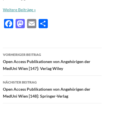
Weitere Beiträge »
F
M
E
T
ac
as
m
ei
e
to
ail
le
b
d
n
Beitragsnavigation
VORHERIGER BEITRAG
o
o
Open Access Publikationen von Angehörigen der
o
n
MedUni Wien [147]: Verlag Wiley
k
NÄCHSTER BEITRAG
Open Access Publikationen von Angehörigen der
MedUni Wien [148]: Springer-Verlag