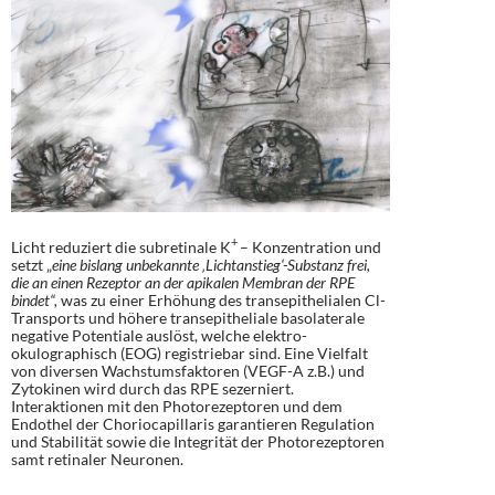
+
Licht reduziert die subretinale K
– Konzentration und
setzt „
eine bislang unbekannte ‚Lichtanstieg‘-Substanz frei,
die an einen Rezeptor an der apikalen Membran der RPE
bindet“,
was zu einer Erhöhung des transepithelialen Cl-
Transports und höhere transepitheliale basolaterale
negative Potentiale auslöst, welche elektro-
okulographisch (EOG) registriebar sind. Eine Vielfalt
von diversen Wachstumsfaktoren (VEGF-A z.B.) und
Zytokinen wird durch das RPE sezerniert.
Interaktionen mit den Photorezeptoren und dem
Endothel der Choriocapillaris garantieren Regulation
und Stabilität sowie die Integrität der Photorezeptoren
samt retinaler Neuronen.