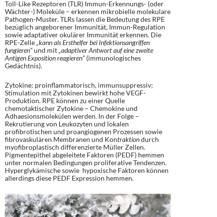
Toll-Like Rezeptoren (TLR) Immun-Erkennungs- (oder
Wächter-) Moleküle – erkennen mikrobielle molekulare
Pathogen-Muster. TLRs lassen die Bedeutung des RPE
bezüglich angeborener Immunität, Immun-Regulation
sowie adaptativer okulärer Immunität erkennen. Die
RPE-Zelle
„kann als Ersthelfer bei Infektionsangriffen
fungieren“
und mit
„adaptiver Antwort auf eine zweite
Antigen Exposition reagieren“
(immunologisches
Gedächtnis).
Zytokine: proinflammatorisch, immunsuppressiv;
Stimulation mit Zytokinen bewirkt hohe VEGF-
Produktion. RPE können zu einer Quelle
chemotaktischer Zytokine – Chemokine und
Adhaesionsmolekülen werden. In der Folge –
Rekrutierung von Leukozyten und lokalen
profibrotischen und proangiogenen Prozessen sowie
fibrovaskulären Membranen und Kon
traktion
durch
myofibroplastisch differenzierte Müller Zellen.
Pigmentepithel abgeleitete Faktoren (PEDF) hemmen
unter normalen Bedingungen proliferative Tendenzen.
Hyperglykämische sowie hypoxische Faktoren können
allerdings diese PEDF Expression hemmen.