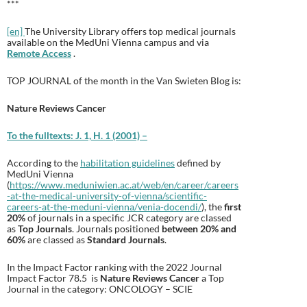
***
[en]
The University Library offers top medical journals
available on the MedUni Vienna campus and via
Remote Access
.
TOP JOURNAL of the month in the Van Swieten Blog is:
Nature Reviews Cancer
To the fulltexts:
J. 1, H. 1 (2001) –
According to the
habilitation guidelines
defined by
MedUni Vienna
(
https://www.meduniwien.ac.at/web/en/career/careers
-at-the-medical-university-of-vienna/scientific-
careers-at-the-meduni-vienna/venia-docendi/
), the
first
20%
of journals in a specific JCR category are classed
as
Top Journals
. Journals positioned
between 20% and
60%
are classed as
Standard Journals
.
In the Impact Factor ranking with the 2022 Journal
Impact Factor 78.5 is
Nature Reviews Cancer
a Top
Journal in the category: ONCOLOGY – SCIE