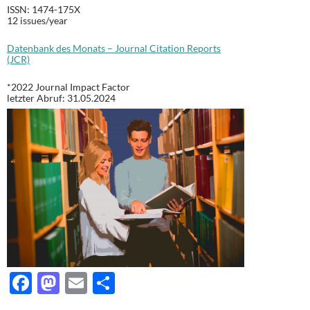
ISSN: 1474-175X
12
issues/year
Datenbank des Monats – Journal Citation Reports
(JCR)
*2022 Journal Impact Factor
letzter Abruf: 31.05.2024
F
M
E
T
ac
as
m
ei