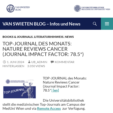
Suchen
VAN SWIETEN BLOG – Infos und News
ZUM
INHALT
PRIMÄ
SPRINGEN
MENÜ
BOOKS & JOURNALS
,
LITERATURHINWEIS
,
NEWS
TOP-JOURNAL DES MONATS:
NATURE REVIEWS CANCER
(JOURNAL IMPACT FACTOR: 78.5*)
1. JUNI 2024
UB_ADMIN
KOMMENTAR
HINTERLASSEN
3.050 VIEWS
TOP-JOURNAL des Monats:
Nature Reviews Cancer
(Journal Impact Factor:
78.5*
)
[en]
Die Universitätsbibliothek
stellt die medizinischen Top-Journals am Campus der
MedUni Wien und via
Remote Access
zur Verfügung.