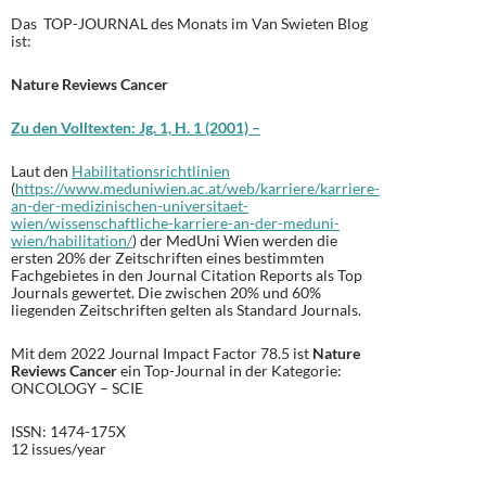
Das TOP-JOURNAL des Monats im Van Swieten Blog
ist:
Nature Reviews Cancer
Zu den Volltexten: Jg. 1, H. 1 (2001) –
Laut den
Habilitationsrichtlinien
(
https://www.meduniwien.ac.at/web/karriere/karriere-
an-der-medizinischen-universitaet-
wien/wissenschaftliche-karriere-an-der-meduni-
wien/habilitation/
) der MedUni Wien werden die
ersten 20% der Zeitschriften eines bestimmten
Fachgebietes in den Journal Citation Reports als Top
Journals gewertet. Die zwischen 20% und 60%
liegenden Zeitschriften gelten als Standard Journals.
Mit dem 2022 Journal Impact Factor 78.5 ist
Nature
Reviews Cancer
ein Top-Journal in der Kategorie:
ONCOLOGY – SCIE
ISSN: 1474-175X
12
issues/year