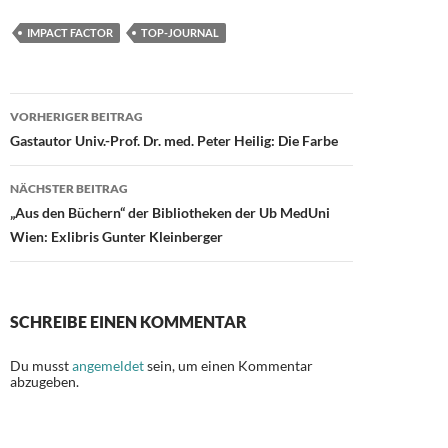
e
to
ail
le
IMPACT FACTOR
TOP-JOURNAL
b
d
n
o
o
Beitragsnavigation
o
n
VORHERIGER BEITRAG
Gastautor Univ.-Prof. Dr. med. Peter Heilig: Die Farbe
k
NÄCHSTER BEITRAG
„Aus den Büchern“ der Bibliotheken der Ub MedUni
Wien: Exlibris Gunter Kleinberger
SCHREIBE EINEN KOMMENTAR
Du musst
angemeldet
sein, um einen Kommentar
abzugeben.