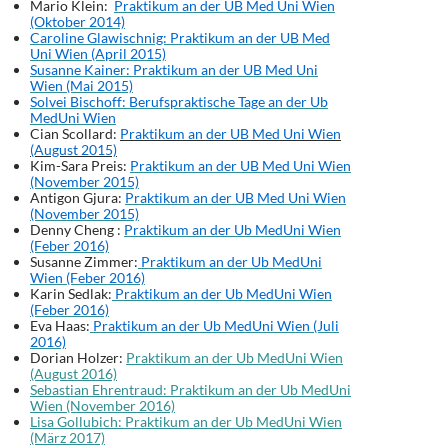
Mario Klein:
Praktikum an der UB Med Uni Wien
(Oktober 2014)
Caroline Glawischnig: Praktikum an der UB Med
Uni Wien (April 2015)
Susanne Kainer: Praktikum an der UB Med Uni
Wien (Mai 2015)
Solvei Bischoff: Berufspraktische Tage an der Ub
MedUni Wien
Cian Scollard:
Praktikum an der UB Med Uni Wien
(August 2015)
Kim-Sara Preis:
Praktikum an der UB Med Uni Wien
(November 2015)
Antigon Gjura:
Praktikum an der UB Med Uni Wien
(November 2015)
Denny Cheng :
Praktikum an der Ub MedUni Wien
(Feber 2016)
Susanne Zimmer:
Praktikum an der Ub MedUni
Wien (Feber 2016)
Karin Sedlak:
Praktikum an der Ub MedUni Wien
(Feber 2016)
Eva Haas:
Praktikum an der Ub MedUni Wien (Juli
2016)
Dorian Holzer:
Praktikum an der Ub MedUni Wien
(August 2016)
Sebastian Ehrentraud: Praktikum an der Ub MedUni
Wien (November 2016)
Lisa Gollubich: Praktikum an der Ub MedUni Wien
(März 2017)