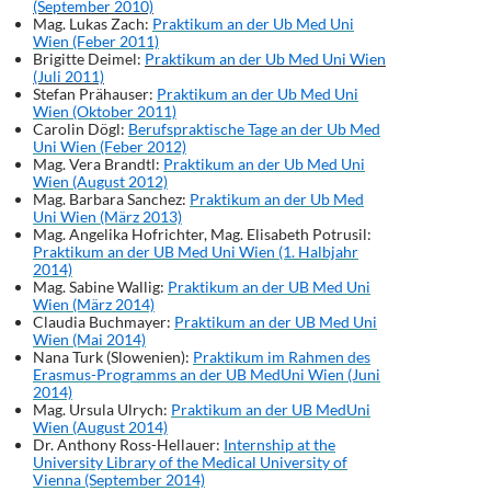
(September 2010)
Mag. Lukas Zach:
Praktikum an der Ub Med Uni
Wien (Feber 2011)
Brigitte Deimel:
Praktikum an der Ub Med Uni Wien
(Juli 2011)
Stefan Prähauser:
Praktikum an der Ub Med Uni
Wien (Oktober 2011)
Carolin Dögl:
Berufspraktische Tage an der Ub Med
Uni Wien (Feber 2012)
Mag. Vera Brandtl:
Praktikum an der Ub Med Uni
Wien (August 2012)
Mag. Barbara Sanchez:
Praktikum an der Ub Med
Uni Wien (März 2013)
Mag. Angelika Hofrichter, Mag. Elisabeth Potrusil:
Praktikum an der UB Med Uni Wien (1. Halbjahr
2014)
Mag. Sabine Wallig:
Praktikum an der UB Med Uni
Wien (März 2014)
Claudia Buchmayer:
Praktikum an der UB Med Uni
Wien (Mai 2014)
Nana Turk (Slowenien):
Praktikum im Rahmen des
Erasmus-Programms an der UB MedUni Wien (Juni
2014)
Mag. Ursula Ulrych:
Praktikum an der UB MedUni
Wien (August 2014)
Dr. Anthony Ross-Hellauer:
Internship at the
University Library of the Medical University of
Vienna (September 2014)