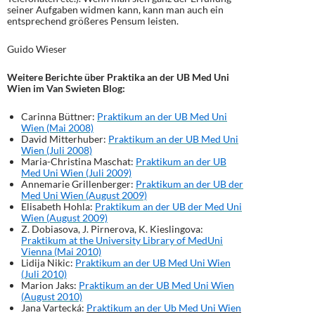
seiner Aufgaben widmen kann, kann man auch ein
entsprechend größeres Pensum leisten.
Guido Wieser
Weitere Berichte über Praktika an der UB Med Uni
Wien im Van Swieten Blog:
Carinna Büttner:
Praktikum an der UB Med Uni
Wien (Mai 2008)
David Mitterhuber:
Praktikum an der UB Med Uni
Wien (Juli 2008)
Maria-Christina Maschat:
Praktikum an der UB
Med Uni Wien (Juli 2009)
Annemarie Grillenberger:
Praktikum an der UB der
Med Uni Wien (August 2009)
Elisabeth Hohla:
Praktikum an der UB der Med Uni
Wien (August 2009)
Z. Dobiasova, J. Pirnerova, K. Kieslingova:
Praktikum at the University Library of MedUni
Vienna (Mai 2010)
Lidija Nikic:
Praktikum an der UB Med Uni Wien
(Juli 2010)
Marion Jaks:
Praktikum an der UB Med Uni Wien
(August 2010)
Jana Vartecká:
Praktikum an der Ub Med Uni Wien