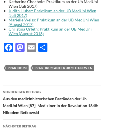
Katharina Chochole: Praktikum an der Ub MedUni
Wien (Juli 2017)
Judith Huber: Praktikum an der UB MedUni Wien
(Juli 2017)
Marielle Weiss: Praktikum an der UB MedUni Wien
(August 2017)
Christina Orleth: Praktikum an der UB MedUni
Wien (August 2018)
F
M
E
T
ac
as
m
ei
e
to
ail
le
PRAKTIKUM
PRAKTIKUM AN DER UB MED UNI WIEN
b
d
n
o
o
Beitragsnavigation
o
n
VORHERIGER BEITRAG
Aus den medizinhistorischen Beständen der Ub
k
MedUni Wien [87]: Mediziner in der Revolution 1848:
Nikodem Betkowski
NÄCHSTER BEITRAG