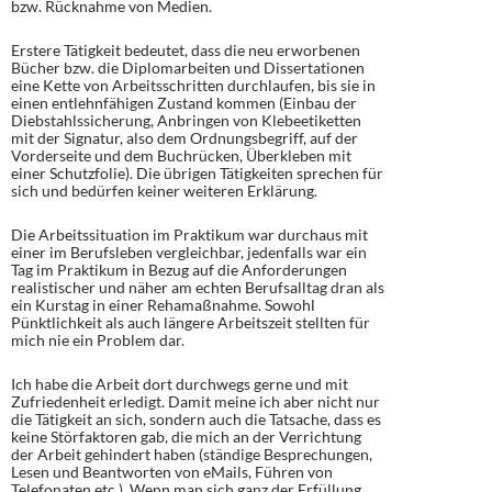
bzw. Rücknahme von Medien.
Erstere Tätigkeit bedeutet, dass die neu erworbenen
Bücher bzw. die Diplomarbeiten und Dissertationen
eine Kette von Arbeitsschritten durchlaufen, bis sie in
einen entlehnfähigen Zustand kommen (Einbau der
Diebstahlssicherung, Anbringen von Klebeetiketten
mit der Signatur, also dem Ordnungsbegriff, auf der
Vorderseite und dem Buchrücken, Überkleben mit
einer Schutzfolie). Die übrigen Tätigkeiten sprechen für
sich und bedürfen keiner weiteren Erklärung.
Die Arbeitssituation im Praktikum war durchaus mit
einer im Berufsleben vergleichbar, jedenfalls war ein
Tag im Praktikum in Bezug auf die Anforderungen
realistischer und näher am echten Berufsalltag dran als
ein Kurstag in einer Rehamaßnahme. Sowohl
Pünktlichkeit als auch längere Arbeitszeit stellten für
mich nie ein Problem dar.
Ich habe die Arbeit dort durchwegs gerne und mit
Zufriedenheit erledigt. Damit meine ich aber nicht nur
die Tätigkeit an sich, sondern auch die Tatsache, dass es
keine Störfaktoren gab, die mich an der Verrichtung
der Arbeit gehindert haben (ständige Besprechungen,
Lesen und Beantworten von eMails, Führen von
Telefonaten etc.). Wenn man sich ganz der Erfüllung