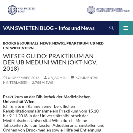
Suchen
VAN SWIETEN BLOG – Infos und News
ZUM
INHALT
PRIMÄ
SPRINGEN
MENÜ
BOOKS & JOURNALS
,
NEWS
,
NEWS1
,
PRAKTIKUM
,
UB MED
UNI WIEN INTERN
WIESER GUIDO: PRAKTIKUM AN
DER UB MEDUNI WIEN (OKT-NOV.
2018)
6. DEZEMBER 2018
UB_ADMIN
KOMMENTAR
HINTERLASSEN
2.768 VIEWS
Praktikum an der Bibliothek der Medizinischen
Universität Wien
Ich führte im Rahmen einer beruflichen
Rehabilitationsmaßnahme ein Praktikum vom 15.10.
bis 9.11.2018 in der Universitätsbibliothek der
Medizinischen Universität Wien durch. Meine
Tätigkeiten dort umfassten Adjustierung, Einstellen und
Ordnen von Druckmedien sowie Hilfe bei Entlehnung