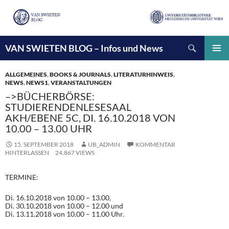
Suchen
VAN SWIETEN BLOG – Infos und News
ZUM
INHALT
PRIMÄ
SPRINGEN
MENÜ
ALLGEMEINES
,
BOOKS & JOURNALS
,
LITERATURHINWEIS
,
NEWS
,
NEWS1
,
VERANSTALTUNGEN
–>BÜCHERBÖRSE:
STUDIERENDENLESESAAL
AKH/EBENE 5C, DI. 16.10.2018 VON
10.00 – 13.00 UHR
15. SEPTEMBER 2018
UB_ADMIN
KOMMENTAR
HINTERLASSEN
24.867 VIEWS
TERMINE:
Di. 16.10.2018 von 10.00 – 13.00,
Di. 30.10.2018 von 10.00 – 12.00 und
Di. 13.11.2018 von 10.00 – 11.00 Uhr.