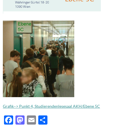
Grafik–> Punkt 4, Studierendenlesesaal AKH/Ebene 5C
F
M
E
T