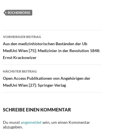
ac
as
m
ei
e
to
ail
le
BÜCHERBÖRSE
b
d
n
o
o
Beitragsnavigation
o
n
VORHERIGER BEITRAG
Aus den medizinhistorischen Beständen der Ub
k
MedUni Wien [75]: Medizinier in der Revolution 1848:
Ernst Krackowizer
NÄCHSTER BEITRAG
Open Access Publikationen von Angehörigen der
MedUni Wien [27]: Springer-Verlag
SCHREIBE EINEN KOMMENTAR
Du musst
angemeldet
sein, um einen Kommentar
abzugeben.