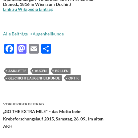
Dr.med., 1816 in Wien zum Dr.chir.)
Link zu Wikipedia Eintrag
Alle Beiträge–>Augenheilkunde
F
M
E
T
ac
as
m
ei
e
to
ail
le
AMULETTE
AUGEN
BRILLEN
b
d
n
GESCHICHTE AUGENHEILKUNDE
OPTIK
o
o
o
n
Beitragsnavigation
VORHERIGER BEITRAG
k
„GO THE EXTRA MILE“ – das Motto beim
Krebsforschungslauf 2015, Samstag, 26. 09., im alten
AKH