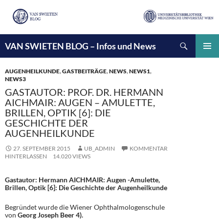
Suchen
VAN SWIETEN BLOG – Infos und News
ZUM
INHALT
PRIMÄ
SPRINGEN
MENÜ
AUGENHEILKUNDE
,
GASTBEITRÄGE
,
NEWS
,
NEWS1
,
NEWS3
GASTAUTOR: PROF. DR. HERMANN
AICHMAIR: AUGEN – AMULETTE,
BRILLEN, OPTIK [6]: DIE
GESCHICHTE DER
AUGENHEILKUNDE
27. SEPTEMBER 2015
UB_ADMIN
KOMMENTAR
HINTERLASSEN
14.020 VIEWS
Gastautor: Hermann AICHMAIR: Augen -Amulette,
Brillen, Optik [6]: Die Geschichte der Augenheilkunde
Begründet wurde die Wiener Ophthalmologenschule
von
Georg Joseph Beer 4).