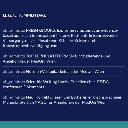
LETZTE KOMMENTARE
ub_admin
zu
FRESH eBOOKS: Exploring symptoms : an evidence-
based approach to the patient history; Resiliente krisenrelevante
Versorgungsnetze : Einsatz von KI in der Krisen- und
Katastrophenbewältigung uvm;
ub_admin
zu
TOP-LERNPLATTFORMEN für Studierende und
Angehörige der MedUni Wien
ub_admin
zu
Normen-Verfügbarkeit an der MedUni Wien
ub_admin
zu
Scientific Writing Hacks: Erstellen eines PDF/A
konformen Dokuments
ub_admin
zu
Neu: Korrekturlesen und Editieren englischsprachiger
Manuskripte via ENAGO für Angehörige der MedUni Wien