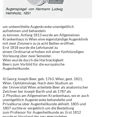
um unbemittelte Augenkranke unentgeltlich
aufnehmen und behandeln
zu können. Anfang 1813 wurde am Allgemeinen
Krankenhaus in Wien eine eigenständige Augenklinik
mit zwei Zimmern zu je acht Betten eröffnet.
Erst 1818 wurde die Lehrkanzel zu
einem Ordinariat erhoben mit einer fünfstündigen
Vorlesung über zwei Semester.
Wien wurde durch die Hartnäckigkeit
Beers zum Vorbild für die europäische
Augenheilkunde.
4) Georg Joseph Beer, geb. 1763, Wien, gest. 1821,
Wien. Ophtalmologe. Nach dem Studium an
der Universität Wien arbeitete Beer als anatomischer
Zeichner bei Joseph Barth und ab 1787 als
2. Physikus am Allgemeinen Krankenhaus, wo er auch
unentgeltlich Augenkranke behandelte und
Privatkurse über Augenheilkunde abhielt. 1805 und
1807 suchte er vergeblich um die Bestellung
zum Professor für Augenheilkunde an. Erst 1812
wurde er Vorstand der neu gegründeten