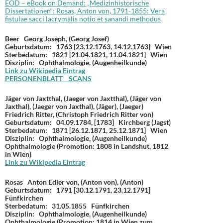
EOD – eBook on Demand: „Medizinhistorische
Dissertationen“: Rosas, Anton von, 1791-1855: Vera
fistulae sacci lacrymalis notio et sanandi methodus
Beer Georg Joseph, (Georg Josef)
Geburtsdatum: 1763 [23.12.1763, 14.12.1763] Wien
Sterbedatum: 1821 [21.04.1821, 11.04.1821] Wien
Disziplin: Ophthalmologie, (Augenheilkunde)
Link zu Wikipedia Eintrag
PERSONENBLATT
SCANS
Jäger von Jaxtthal, (Jaeger von Jaxtthal), (Jäger von
Jaxthal), (Jaeger von Jaxthal), (Jäger), (Jaeger)
Friedrich Ritter, (Christoph Friedrich Ritter von)
Geburtsdatum: 04.09.1784, [1783] Kirchberg (Jagst)
Sterbedatum: 1871 [26.12.1871, 25.12.1871] Wien
Disziplin: Ophthalmologie, (Augenheilkunde)
Ophthalmologie (Promotion: 1808 in Landshut, 1812
in Wien)
Link zu Wikipedia Eintrag
Rosas Anton Edler von, (Anton von), (Anton)
Geburtsdatum: 1791 [30.12.1791, 23.12.1791]
Fünfkirchen
Sterbedatum: 31.05.1855 Fünfkirchen
Disziplin: Ophthalmologie, (Augenheilkunde)
Ophthalmologie (Promotion: 1814 in Wien zum