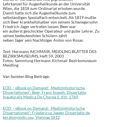
Lehrkanzel für Augenheilkunde an der Universität
Wien, die 1818 zum Ordinariat erhoben wurde.
Damit hatte sich die Augenheilkunde zum
selbständigen Spezialfach entwickelt. Ab 1819 mußte
sich Beer krankheitshalber von seinem Schwiegersohn
Friedrich Jäger vertreten lassen. Beer war
ein äußerst geschickter Operateur und guter Lehrer. Zu
seinen bedeutendsten Schülern zählt
neben Jäger sein Nachfolger Anton von Rosas.
Text: Hermann AICHMAIR, MEIDLING BLÄTTER DES
BEZIRKSMUSEUMS, Heft 59, 2003
Fotos: Sammlung Hermann Aichmair Bezirksmuseum
Meidling
Van Swieten Blog Beiträge:
EOD – eBook on Demand: „Medizinhistorische
Dissertationen“: Beer, Franz Joseph: Dissertatio
Inauguralis Medica De Chorea S. Viti, 1769
EOD – eBook on Demand: „Medizinhistorische
Dissertationen“: Friedericus Jaeger Dissertatio de
keratonyxidis usu, Viennae 1812