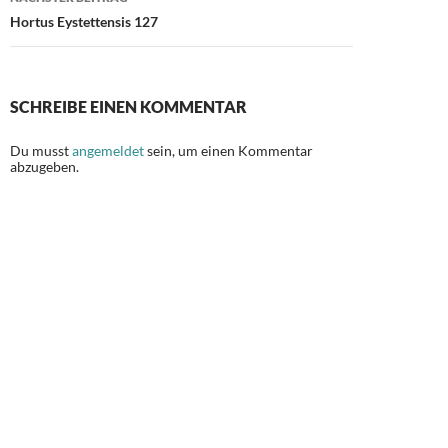
Hortus Eystettensis 127
SCHREIBE EINEN KOMMENTAR
Du musst
angemeldet
sein, um einen Kommentar
abzugeben.