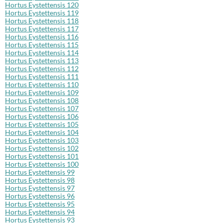
Hortus Eystettensis 120
Hortus Eystettensis 119
Hortus Eystettensis 118
Hortus Eystettensis 117
Hortus Eystettensis 116
Hortus Eystettensis 115
Hortus Eystettensis 114
Hortus Eystettensis 113
Hortus Eystettensis 112
Hortus Eystettensis 111
Hortus Eystettensis 110
Hortus Eystettensis 109
Hortus Eystettensis 108
Hortus Eystettensis 107
Hortus Eystettensis 106
Hortus Eystettensis 105
Hortus Eystettensis 104
Hortus Eystettensis 103
Hortus Eystettensis 102
Hortus Eystettensis 101
Hortus Eystettensis 100
Hortus Eystettensis 99
Hortus Eystettensis 98
Hortus Eystettensis 97
Hortus Eystettensis 96
Hortus Eystettensis 95
Hortus Eystettensis 94
Hortus Eystettensis 93