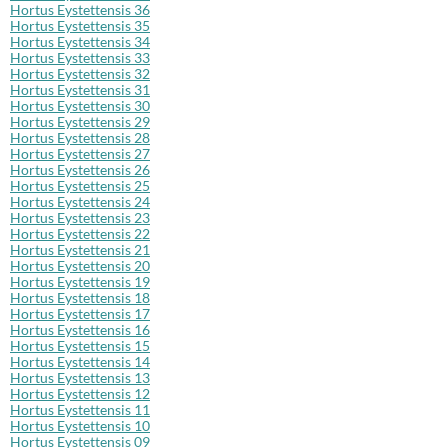
Hortus Eystettensis 36
Hortus Eystettensis 35
Hortus Eystettensis 34
Hortus Eystettensis 33
Hortus Eystettensis 32
Hortus Eystettensis 31
Hortus Eystettensis 30
Hortus Eystettensis 29
Hortus Eystettensis 28
Hortus Eystettensis 27
Hortus Eystettensis 26
Hortus Eystettensis 25
Hortus Eystettensis 24
Hortus Eystettensis 23
Hortus Eystettensis 22
Hortus Eystettensis 21
Hortus Eystettensis 20
Hortus Eystettensis 19
Hortus Eystettensis 18
Hortus Eystettensis 17
Hortus Eystettensis 16
Hortus Eystettensis 15
Hortus Eystettensis 14
Hortus Eystettensis 13
Hortus Eystettensis 12
Hortus Eystettensis 11
Hortus Eystettensis 10
Hortus Eystettensis 09