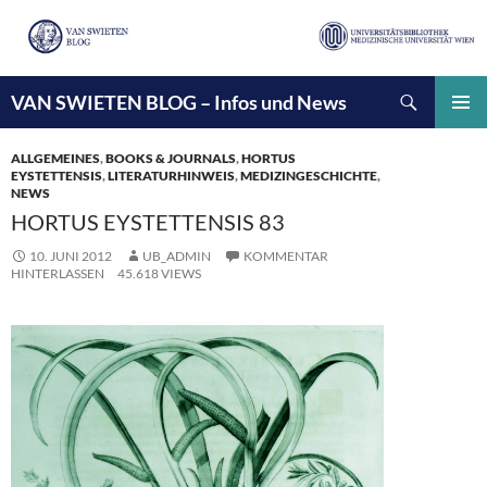
Suchen
VAN SWIETEN BLOG – Infos und News
ZUM
INHALT
PRIMÄ
SPRINGEN
MENÜ
ALLGEMEINES
,
BOOKS & JOURNALS
,
HORTUS
EYSTETTENSIS
,
LITERATURHINWEIS
,
MEDIZINGESCHICHTE
,
NEWS
HORTUS EYSTETTENSIS 83
10. JUNI 2012
UB_ADMIN
KOMMENTAR
HINTERLASSEN
45.618 VIEWS