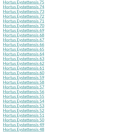
Hortus Eystettensis 75
Hortus Eystettensis 74
Hortus Eystettensis 73
Hortus Eystettensis 72
Hortus Eystettensis 71
Hortus Eystettensis 70
Hortus Eystettensis 69
Hortus Eystettensis 68
Hortus Eystettensis 67
Hortus Eystettensis 66
Hortus Eystettensis 65
Hortus Eystettensis 64
Hortus Eystettensis 63
Hortus Eystettensis 62
Hortus Eystettensis 61
Hortus Eystettensis 60
Hortus Eystettensis 59
Hortus Eystettensis 58
Hortus Eystettensis 57
Hortus Eystettensis 56
Hortus Eystettensis 55
Hortus Eystettensis 54
Hortus Eystettensis 53
Hortus Eystettensis 52
Hortus Eystettensis 51
Hortus Eystettensis 50
Hortus Eystettensis 49
Hortus Eystettensis 48