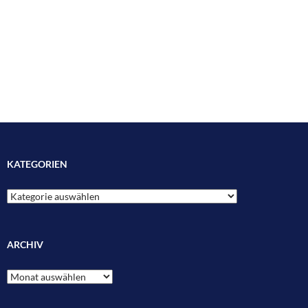
KATEGORIEN
Kategorien
ARCHIV
Archiv