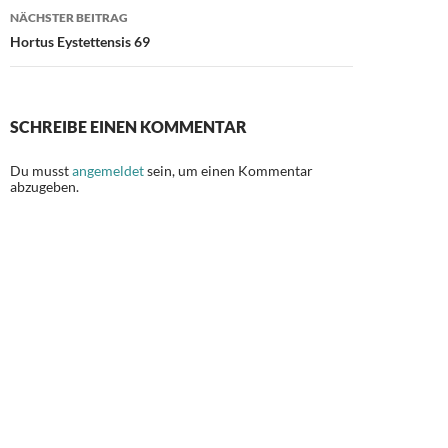
NÄCHSTER BEITRAG
Hortus Eystettensis 69
SCHREIBE EINEN KOMMENTAR
Du musst
angemeldet
sein, um einen Kommentar
abzugeben.