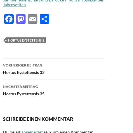
Jahreszeiten
F
M
E
T
ac
as
m
ei
e
to
ail
le
HORTUS EYSTETTENSIS
b
d
n
o
o
Beitragsnavigation
o
n
VORHERIGER BEITRAG
Hortus Eystettensis 33
k
NÄCHSTER BEITRAG
Hortus Eystettensis 35
SCHREIBE EINEN KOMMENTAR
Du musst
angemeldet
sein, um einen Kommentar