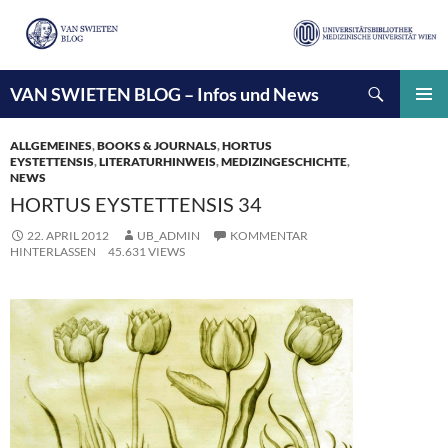
Suchen
VAN SWIETEN BLOG – Infos und News
ZUM
INHALT
PRIMÄ
SPRINGEN
MENÜ
ALLGEMEINES
,
BOOKS & JOURNALS
,
HORTUS
EYSTETTENSIS
,
LITERATURHINWEIS
,
MEDIZINGESCHICHTE
,
NEWS
HORTUS EYSTETTENSIS 34
22. APRIL 2012
UB_ADMIN
KOMMENTAR
HINTERLASSEN
45.631 VIEWS