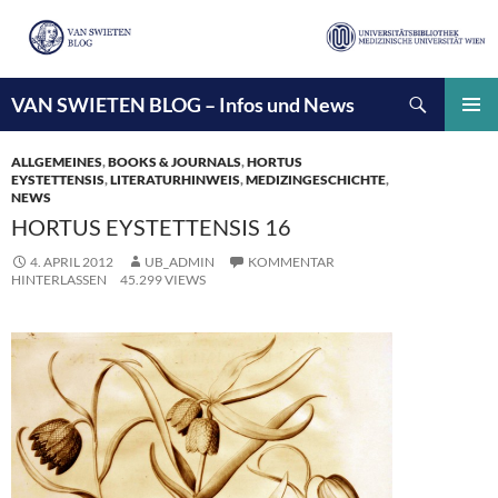
Suchen
VAN SWIETEN BLOG – Infos und News
ZUM
INHALT
PRIMÄ
SPRINGEN
MENÜ
ALLGEMEINES
,
BOOKS & JOURNALS
,
HORTUS
EYSTETTENSIS
,
LITERATURHINWEIS
,
MEDIZINGESCHICHTE
,
NEWS
HORTUS EYSTETTENSIS 16
4. APRIL 2012
UB_ADMIN
KOMMENTAR
HINTERLASSEN
45.299 VIEWS