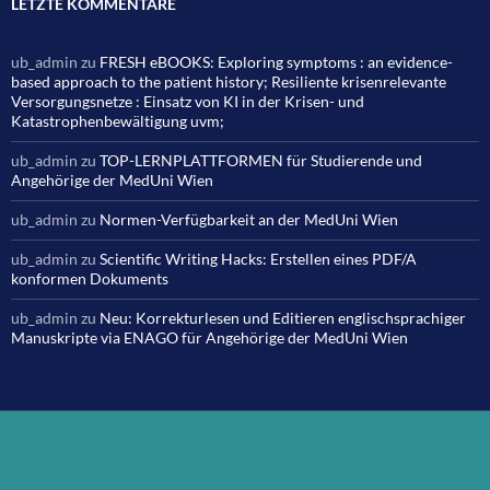
LETZTE KOMMENTARE
ub_admin
zu
FRESH eBOOKS: Exploring symptoms : an evidence-
based approach to the patient history; Resiliente krisenrelevante
Versorgungsnetze : Einsatz von KI in der Krisen- und
Katastrophenbewältigung uvm;
ub_admin
zu
TOP-LERNPLATTFORMEN für Studierende und
Angehörige der MedUni Wien
ub_admin
zu
Normen-Verfügbarkeit an der MedUni Wien
ub_admin
zu
Scientific Writing Hacks: Erstellen eines PDF/A
konformen Dokuments
ub_admin
zu
Neu: Korrekturlesen und Editieren englischsprachiger
Manuskripte via ENAGO für Angehörige der MedUni Wien