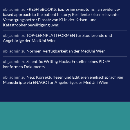
ub_admin
zu
FRESH eBOOKS: Exploring symptoms : an evidence-
based approach to the patient history; Resiliente krisenrelevante
Versorgungsnetze : Einsatz von KI in der Krisen- und
Katastrophenbewältigung uvm;
ub_admin
zu
TOP-LERNPLATTFORMEN für Studierende und
Angehörige der MedUni Wien
ub_admin
zu
Normen-Verfügbarkeit an der MedUni Wien
ub_admin
zu
Scientific Writing Hacks: Erstellen eines PDF/A
konformen Dokuments
ub_admin
zu
Neu: Korrekturlesen und Editieren englischsprachiger
Manuskripte via ENAGO für Angehörige der MedUni Wien