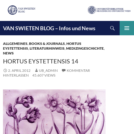
Suchen
VAN SWIETEN BLOG – Infos und News
ZUM
INHALT
PRIMÄ
SPRINGEN
MENÜ
ALLGEMEINES
,
BOOKS & JOURNALS
,
HORTUS
EYSTETTENSIS
,
LITERATURHINWEIS
,
MEDIZINGESCHICHTE
,
NEWS
HORTUS EYSTETTENSIS 14
2. APRIL 2012
UB_ADMIN
KOMMENTAR
HINTERLASSEN
45.607 VIEWS