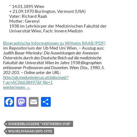
* 14.01.1895 Wien
+ 21.09.1970 Burlington, Vermont (USA)
Vater: Richard Raab
Mutter: Gerenyi
1938 im Lehrkörper der Medizinischen Fakultät der
Universität Wien, Fach: Innere Medizin
Biographische Informationen zu Wilhelm RAAB (PDF)
im Repositorium der Ub Med Uni Wien. – Auszug aus:
Judith Bauer-Merinsky: Die Auswirkungen der Annexion
Österreichs durch das Deutsche Reich auf die medizinische
Fakultät der Universität Wien im Jahre 1938:Biographien
entlassener Professoren und Dozenten. Wien: Diss., 1980, S.
202-203. – Online unter der URL:
http://ub.meduniwien.ac.at/edocmed/?
f_ac=AC06638497&f_file=1
Wilhelm RAAB (1895-1970): Vertrieben 1938 [97]
weiterlesen
→
F
M
E
T
ac
as
m
ei
e
to
ail
le
SONDERBLOGSERIE "VERTRIEBEN 1938"
b
d
n
WILHELM RAAB (1895-1970)