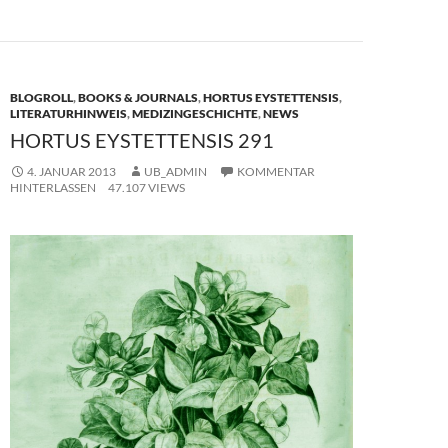
o
o
o
n
k
BLOGROLL
,
BOOKS & JOURNALS
,
HORTUS EYSTETTENSIS
,
LITERATURHINWEIS
,
MEDIZINGESCHICHTE
,
NEWS
HORTUS EYSTETTENSIS 291
4. JANUAR 2013
UB_ADMIN
KOMMENTAR
HINTERLASSEN
47.107 VIEWS