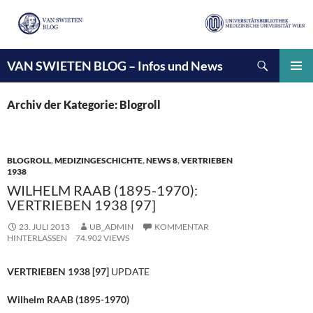
Suchen
VAN SWIETEN BLOG – Infos und News
ZUM
INHALT
PRIMÄ
SPRINGEN
MENÜ
Archiv der Kategorie: Blogroll
BLOGROLL
,
MEDIZINGESCHICHTE
,
NEWS 8
,
VERTRIEBEN
1938
WILHELM RAAB (1895-1970):
VERTRIEBEN 1938 [97]
23. JULI 2013
UB_ADMIN
KOMMENTAR
HINTERLASSEN
74.902 VIEWS
VERTRIEBEN 1938 [97]
UPDATE
Wilhelm RAAB (1895-1970)