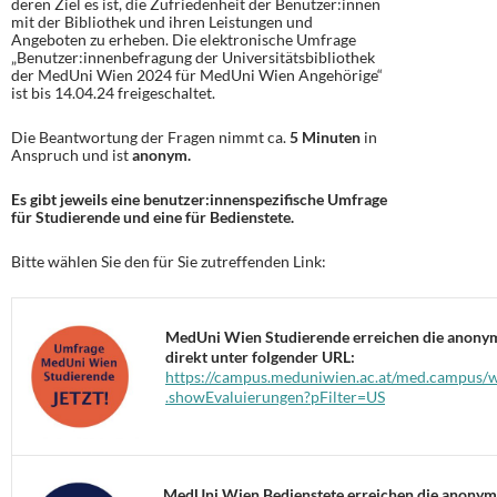
deren Ziel es ist, die Zufriedenheit der Benutzer:innen
mit der Bibliothek und ihren Leistungen und
Angeboten zu erheben. Die elektronische Umfrage
„Benutzer:innenbefragung der Universitätsbibliothek
der MedUni Wien 2024 für MedUni Wien Angehörige“
ist bis 14.04.24 freigeschaltet.
Die Beantwortung der Fragen nimmt ca.
5 Minuten
in
Anspruch und ist
anonym.
Es gibt jeweils eine benutzer:innenspezifische Umfrage
für Studierende und eine für Bedienstete.
Bitte wählen Sie den für Sie zutreffenden Link:
MedUni Wien Studierende erreichen die anony
direkt unter folgender URL:
https://campus.meduniwien.ac.at/med.campus/
.showEvaluierungen?pFilter=US
MedUni Wien Bedienstete erreichen die anony