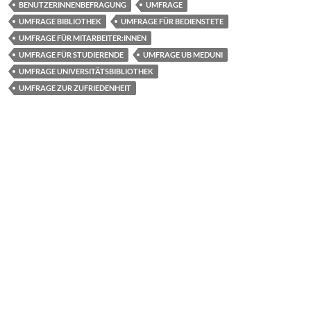
BENUTZERINNENBEFRAGUNG
UMFRAGE
b
d
n
UMFRAGE BIBLIOTHEK
UMFRAGE FÜR BEDIENSTETE
o
o
UMFRAGE FÜR MITARBEITER:INNEN
UMFRAGE FÜR STUDIERENDE
UMFRAGE UB MEDUNI
o
n
UMFRAGE UNIVERSITÄTSBIBLIOTHEK
k
UMFRAGE ZUR ZUFRIEDENHEIT