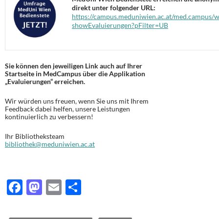
direkt unter folgender URL:
https://campus.meduniwien.ac.at/med.campus/w
showEvaluierungen?pFilter=UB
Sie können den jeweiligen Link auch auf Ihrer
Startseite in MedCampus über die Applikation
„Evaluierungen“ erreichen.
Wir würden uns freuen, wenn Sie uns mit Ihrem
Feedback dabei helfen, unsere Leistungen
kontinuierlich zu verbessern!
Ihr Bibliotheksteam
bibliothek@meduniwien.ac.at
F
M
E
T
ac
as
m
ei
e
to
ail
le