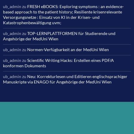
ub_admin
zu
FRESH eBOOKS: Exploring symptoms : an evidence-
based approach to the patient history; Resiliente krisenrelevante
Versorgungsnetze : Einsatz von KI in der Krisen- und
Katastrophenbewältigung uvm;
ub_admin
zu
TOP-LERNPLATTFORMEN für Studierende und
Angehörige der MedUni Wien
ub_admin
zu
Normen-Verfügbarkeit an der MedUni Wien
ub_admin
zu
Scientific Writing Hacks: Erstellen eines PDF/A
konformen Dokuments
ub_admin
zu
Neu: Korrekturlesen und Editieren englischsprachiger
Manuskripte via ENAGO für Angehörige der MedUni Wien