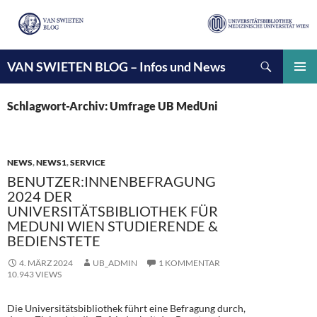
Suchen
VAN SWIETEN BLOG – Infos und News
ZUM
INHALT
PRIMÄ
SPRINGEN
MENÜ
Schlagwort-Archiv: Umfrage UB MedUni
NEWS
,
NEWS1
,
SERVICE
BENUTZER:INNENBEFRAGUNG
2024 DER
UNIVERSITÄTSBIBLIOTHEK FÜR
MEDUNI WIEN STUDIERENDE &
BEDIENSTETE
4. MÄRZ 2024
UB_ADMIN
1 KOMMENTAR
10.943 VIEWS
Die Universitätsbibliothek führt eine Befragung durch,