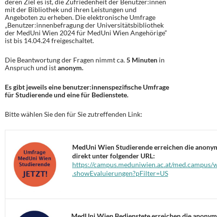
deren Ziel es ist, die Zufriedenheit der Benutzer:innen
mit der Bibliothek und ihren Leistungen und
Angeboten zu erheben. Die elektronische Umfrage
„Benutzer:innenbefragung der Universitätsbibliothek
der MedUni Wien 2024 für MedUni Wien Angehörige“
ist bis 14.04.24 freigeschaltet.
Die Beantwortung der Fragen nimmt ca.
5 Minuten
in
Anspruch und ist
anonym.
Es gibt jeweils eine benutzer:innenspezifische Umfrage
für Studierende und eine für Bedienstete.
Bitte wählen Sie den für Sie zutreffenden Link:
MedUni Wien Studierende erreichen die anony
direkt unter folgender URL:
https://campus.meduniwien.ac.at/med.campus/
.showEvaluierungen?pFilter=US
MedUni Wien Bedienstete erreichen die anony