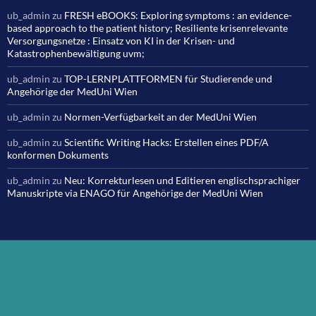
ub_admin
zu
FRESH eBOOKS: Exploring symptoms : an evidence-
based approach to the patient history; Resiliente krisenrelevante
Versorgungsnetze : Einsatz von KI in der Krisen- und
Katastrophenbewältigung uvm;
ub_admin
zu
TOP-LERNPLATTFORMEN für Studierende und
Angehörige der MedUni Wien
ub_admin
zu
Normen-Verfügbarkeit an der MedUni Wien
ub_admin
zu
Scientific Writing Hacks: Erstellen eines PDF/A
konformen Dokuments
ub_admin
zu
Neu: Korrekturlesen und Editieren englischsprachiger
Manuskripte via ENAGO für Angehörige der MedUni Wien