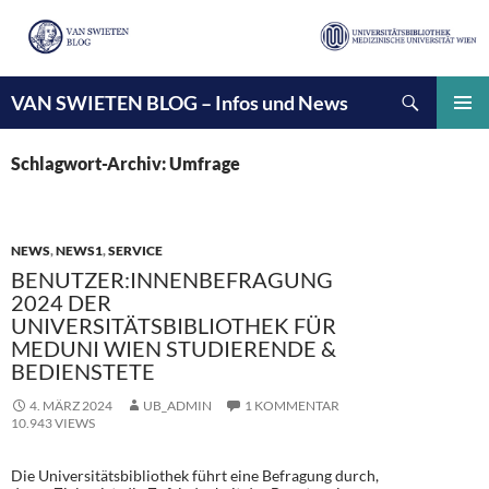
Suchen
VAN SWIETEN BLOG – Infos und News
ZUM
INHALT
PRIMÄ
SPRINGEN
MENÜ
Schlagwort-Archiv: Umfrage
NEWS
,
NEWS1
,
SERVICE
BENUTZER:INNENBEFRAGUNG
2024 DER
UNIVERSITÄTSBIBLIOTHEK FÜR
MEDUNI WIEN STUDIERENDE &
BEDIENSTETE
4. MÄRZ 2024
UB_ADMIN
1 KOMMENTAR
10.943 VIEWS
Die Universitätsbibliothek führt eine Befragung durch,