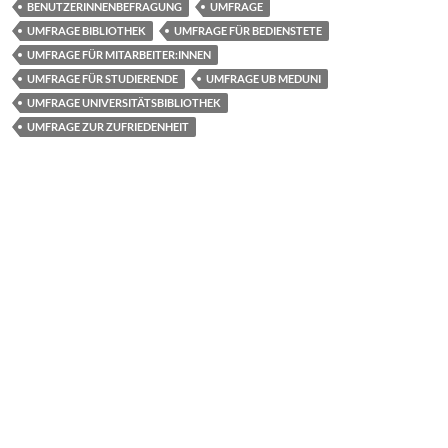
BENUTZERINNENBEFRAGUNG
UMFRAGE
b
d
n
UMFRAGE BIBLIOTHEK
UMFRAGE FÜR BEDIENSTETE
o
o
UMFRAGE FÜR MITARBEITER:INNEN
UMFRAGE FÜR STUDIERENDE
UMFRAGE UB MEDUNI
o
n
UMFRAGE UNIVERSITÄTSBIBLIOTHEK
k
UMFRAGE ZUR ZUFRIEDENHEIT