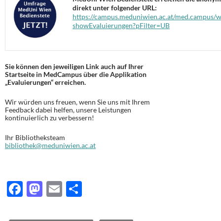
direkt unter folgender URL:
https://campus.meduniwien.ac.at/med.campus/w
showEvaluierungen?pFilter=UB
Sie können den jeweiligen Link auch auf Ihrer
Startseite in MedCampus über die Applikation
„Evaluierungen“ erreichen.
Wir würden uns freuen, wenn Sie uns mit Ihrem
Feedback dabei helfen, unsere Leistungen
kontinuierlich zu verbessern!
Ihr Bibliotheksteam
bibliothek@meduniwien.ac.at
F
M
E
T
ac
as
m
ei
e
to
ail
le