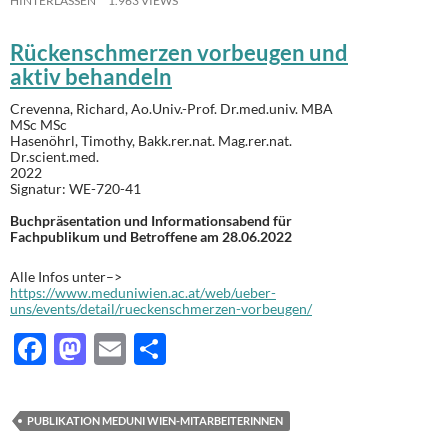
HINTERLASSEN
1.963 VIEWS
Rückenschmerzen vorbeugen und
aktiv behandeln
Crevenna
, Richard
, Ao.Univ.-Prof. Dr.med.univ. MBA
MSc MSc
Hasenöhrl
, Timothy
, Bakk.rer.nat. Mag.rer.nat.
Dr.scient.med.
2022
Signatur:
WE-720-41
Buchpräsentation und Informationsabend für
Fachpublikum und Betroffene am 28.06.2022
Alle Infos unter–>
https://www.meduniwien.ac.at/web/ueber-
uns/events/detail/rueckenschmerzen-vorbeugen/
F
M
E
T
ac
as
m
ei
e
to
ail
le
PUBLIKATION MEDUNI WIEN-MITARBEITERINNEN
b
d
n