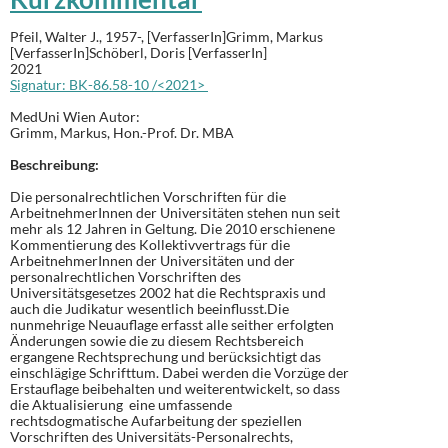
Pfeil, Walter J., 1957-, [VerfasserIn]Grimm, Markus
[VerfasserIn]Schöberl, Doris [VerfasserIn]
2021
Signatur: BK-86.58-10 /<2021>
MedUni Wien Autor:
Grimm
, Markus, Hon.-Prof. Dr. MBA
Beschreibung:
Die personalrechtlichen Vorschriften für die
ArbeitnehmerInnen der Universitäten stehen nun seit
mehr als 12 Jahren in Geltung. Die 2010 erschienene
Kommentierung des Kollektivvertrags für die
ArbeitnehmerInnen der Universitäten und der
personalrechtlichen Vorschriften des
Universitätsgesetzes 2002 hat die Rechtspraxis und
auch die Judikatur wesentlich beeinflusst.Die
nunmehrige Neuauflage erfasst alle seither erfolgten
Änderungen sowie die zu diesem Rechtsbereich
ergangene Rechtsprechung und berücksichtigt das
einschlägige Schrifttum. Dabei werden die Vorzüge der
Erstauflage beibehalten und weiterentwickelt, so dass
die Aktualisierung eine umfassende
rechtsdogmatische Aufarbeitung der speziellen
Vorschriften des Universitäts-Personalrechts,