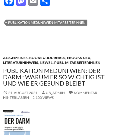
F
M
E
T
ac
as
m
ei
e
to
ail
le
PUBLIKATION MEDUNI WIEN-MITARBEITERINNEN
b
d
n
o
o
o
n
k
ALLGEMEINES
,
BOOKS & JOURNALS
,
EBOOKS NEU
,
LITERATURHINWEIS
,
NEWS1
,
PUBL. MITARBEITERINNEN
PUBLIKATION MEDUNI WIEN: DER
DARM : WARUM ER SO WICHTIG IST
UND WIE ER GESUND BLEIBT
21. AUGUST 2021
UB_ADMIN
KOMMENTAR
HINTERLASSEN
2.100 VIEWS