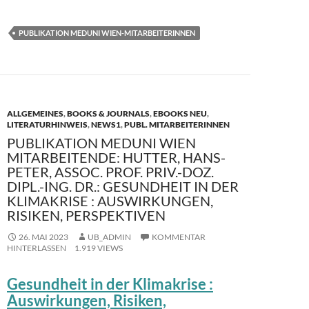
ac
as
m
ei
e
to
ail
le
PUBLIKATION MEDUNI WIEN-MITARBEITERINNEN
b
d
n
o
o
o
n
k
ALLGEMEINES
,
BOOKS & JOURNALS
,
EBOOKS NEU
,
LITERATURHINWEIS
,
NEWS1
,
PUBL. MITARBEITERINNEN
PUBLIKATION MEDUNI WIEN
MITARBEITENDE: HUTTER, HANS-
PETER, ASSOC. PROF. PRIV.-DOZ.
DIPL.-ING. DR.: GESUNDHEIT IN DER
KLIMAKRISE : AUSWIRKUNGEN,
RISIKEN, PERSPEKTIVEN
26. MAI 2023
UB_ADMIN
KOMMENTAR
HINTERLASSEN
1.919 VIEWS
Gesundheit in der Klimakrise :
Auswirkungen, Risiken,