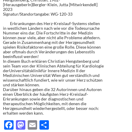
[HerausgeberIn]Bergler-Klein, Jutta [MitwirkendeR]
2023
Signatur/Standortangabe: WG-120-33
Erkrankungen des Herz-Kreislauf-Systems stellen
in westlichen Ländern nach wie vor die Todesursache
Nummer eins dar. Die Fortschritte in der Medizin
können zwar viele, aber nicht alle Probleme abfedern.
Gerade in Zusammenhang mit der Herzgesundheit
spielen Risikofaktoren eine große Rolle. Diese können
aber oftmals durch Veränderungen des Lebensstils
beeinflusst werden!
In diesem Buch erklären Christian Hengstenberg und
sein Team von der Klinischen Abteilung für Kardiologie
derUniversitätsklinikfür Innere Medizin II der
Medizinischen Universität Wien gut verständlich und
wissenschaftlich fundiert, wie wir unser Herz schützen
und stärken können.
Darüber hinaus geben die 32 Autorinnen und Autoren
einen Überblick der häufigsten Herz-Kreislauf-
Erkrankungen sowie der diagnostischen und
therapeutischen Möglichkeiten, mit denen die
Herzgesundheit wiederhergestellt, oder besser noch:
erhalten werden kann.
F
M
E
T