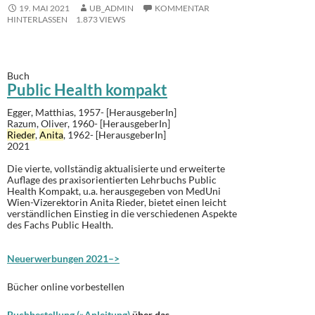
19. MAI 2021
UB_ADMIN
KOMMENTAR
HINTERLASSEN
1.873 VIEWS
Buch
Public Health kompakt
Egger, Matthias, 1957- [HerausgeberIn]
Razum, Oliver, 1960- [HerausgeberIn]
Rieder
,
Anita
, 1962- [HerausgeberIn]
2021
Die vierte, vollständig aktualisierte und erweiterte
Auflage des praxisorientierten Lehrbuchs Public
Health Kompakt, u.a. herausgegeben von MedUni
Wien-Vizerektorin Anita Rieder, bietet einen leicht
verständlichen Einstieg in die verschiedenen Aspekte
des Fachs Public Health.
Neuerwerbungen 2021–>
Bücher online vorbestellen
Buchbestellung (»Anleitung)
über das