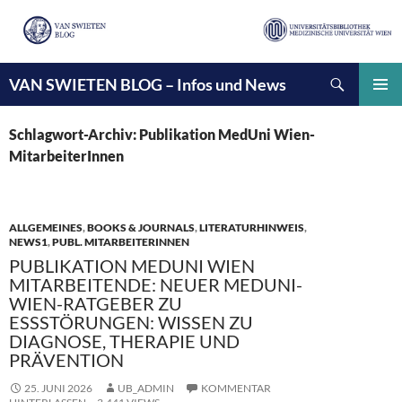
Suchen
VAN SWIETEN BLOG – Infos und News
ZUM
INHALT
PRIMÄ
SPRINGEN
MENÜ
Schlagwort-Archiv: Publikation MedUni Wien-
MitarbeiterInnen
ALLGEMEINES
,
BOOKS & JOURNALS
,
LITERATURHINWEIS
,
NEWS1
,
PUBL. MITARBEITERINNEN
PUBLIKATION MEDUNI WIEN
MITARBEITENDE: NEUER MEDUNI-
WIEN-RATGEBER ZU
ESSSTÖRUNGEN: WISSEN ZU
DIAGNOSE, THERAPIE UND
PRÄVENTION
25. JUNI 2026
UB_ADMIN
KOMMENTAR