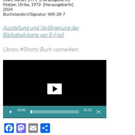
Matzer, Ulrike, 1972- [HerausgeberIn]
2024
Buchstandort/Signatur:
WX-28-7
Ausstellung und Verlängerung der
Bibliothekskarte per E-Mail
Library #Shorts: Buch vormerken:
Video-
Player
00:00
01:02
F
M
E
T