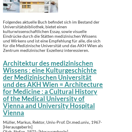
Folgendes aktuelle Buch befindet sich im Bestand der
Universitätsbibliothek, bietet einen
kulturwissenschaftlichen Essay, sowie visuelle
Eindrücke durch die Stätten medizinischen Wissens
und Wirkens und ist eine Empfehlung für alle, die sich
für die Medizinische Universität und das AKH Wien als
Zentrum medizinischer Exzellenz interessieren.
Architektur des medizinischen
Wissens : eine Kulturgeschichte
der Medizinischen Universität
und des AKH Wien = Architecture
for Medicine : a Cultural History
of the Medical University of
Vienna and University Hospital
Vienna
Müller, Markus,
Rektor
, Univ.-Prof. Dr.med.univ., 1967-
[HerausgeberIn]
Olah, Stefan, 1971- [HerausgeberIn]