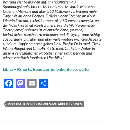
bei rund vier Milliarden auf, am häufigsten als
Spannungskopfschmerz. Mehr als eine Milliarde Menschen
leidet an Migräne und über 360 Millionen verbringen mehr
Tage mit als ohne Pochen, Drücken oder Stechen im Kopf.
Die Medizin unterscheidet mehr als 250 verschiedene Arten
der Volkskrankheit Kopfschmerz. Für die Wahl geeigneter
Therapiemaßnahmen ist es entscheidend, (seltene)
bedrohliche Ursachen zu erkennen und die Symptome richtig
zuzuordnen. Darüber und über viele weitere wichtige Aspekte
rund um Kopfschmerzen geben Univ.-Prof.in Dr.in med. Çiçek
Wöber-Bingöl und Univ.-Prof. Dr. med. Christian Wöber in
diesem verständlichen Ratgeber einen umfassenden und
wissenschaftlich fundierten Überblick.“
Library #Shorts: Benutzer:innenkonto verwalten
F
M
E
T
ac
as
m
ei
e
to
ail
le
PUBLIKATION MEDUNI WIEN-MITARBEITERINNEN
b
d
n
o
o
o
n