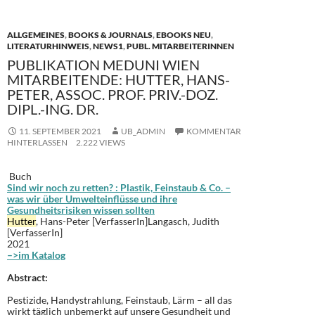
o
n
k
ALLGEMEINES
,
BOOKS & JOURNALS
,
EBOOKS NEU
,
LITERATURHINWEIS
,
NEWS1
,
PUBL. MITARBEITERINNEN
PUBLIKATION MEDUNI WIEN
MITARBEITENDE: HUTTER, HANS-
PETER, ASSOC. PROF. PRIV.-DOZ.
DIPL.-ING. DR.
11. SEPTEMBER 2021
UB_ADMIN
KOMMENTAR
HINTERLASSEN
2.222 VIEWS
Buch
Sind wir noch zu retten? : Plastik, Feinstaub & Co. –
was wir über Umwelteinflüsse und ihre
Gesundheitsrisiken wissen sollten
Hutter
, Hans-Peter [VerfasserIn]Langasch, Judith
[VerfasserIn]
2021
–>im Katalog
Abstract:
Pestizide, Handystrahlung, Feinstaub, Lärm – all das
wirkt täglich unbemerkt auf unsere Gesundheit und