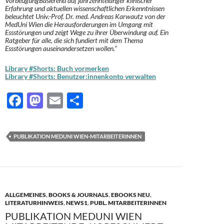
VorbeugungBasierend auf jahrzehntelanger klinischer
Erfahrung und aktuellen wissenschaftlichen Erkenntnissen
beleuchtet Univ.-Prof. Dr. med. Andreas Karwautz von der
MedUni Wien die Herausforderungen im Umgang mit
Essstörungen und zeigt Wege zu ihrer Überwindung auf. Ein
Ratgeber für alle, die sich fundiert mit dem Thema
Essstörungen auseinandersetzen wollen.“
Library #Shorts: Buch vormerken
Library #Shorts: Benutzer:innenkonto verwalten
F
M
E
T
ac
as
m
ei
e
to
ail
le
PUBLIKATION MEDUNI WIEN-MITARBEITERINNEN
b
d
n
o
o
o
n
k
ALLGEMEINES
,
BOOKS & JOURNALS
,
EBOOKS NEU
,
LITERATURHINWEIS
,
NEWS1
,
PUBL. MITARBEITERINNEN
PUBLIKATION MEDUNI WIEN