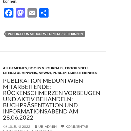
können.
F
M
E
T
ac
as
m
ei
e
to
ail
le
PUBLIKATION MEDUNI WIEN-MITARBEITERINNEN
b
d
n
o
o
o
n
k
ALLGEMEINES
,
BOOKS & JOURNALS
,
EBOOKS NEU
,
LITERATURHINWEIS
,
NEWS1
,
PUBL. MITARBEITERINNEN
PUBLIKATION MEDUNI WIEN
MITARBEITENDE:
RÜCKENSCHMERZEN VORBEUGEN
UND AKTIV BEHANDELN;
BUCHPRÄSENTATION UND
INFORMATIONSABEND AM
28.06.2022
10. JUNI 2022
UB_ADMIN
KOMMENTAR