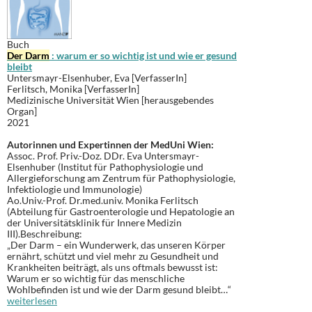
Buch
Der Darm
: warum er so wichtig ist und wie er gesund
bleibt
Untersmayr-Elsenhuber, Eva [VerfasserIn]
Ferlitsch, Monika [VerfasserIn]
Medizinische Universität Wien [herausgebendes
Organ]
2021
Autorinnen und Expertinnen der MedUni Wien:
Assoc. Prof. Priv.-Doz. DDr.
Eva Untersmayr-
Elsenhuber (Institut für Pathophysiologie und
Allergieforschung am Zentrum für Pathophysiologie,
Infektiologie und Immunologie)
Ao.Univ.-Prof. Dr.med.univ.
Monika Ferlitsch
(Abteilung für Gastroenterologie und Hepatologie an
der Universitätsklinik für Innere Medizin
III).Beschreibung:
„Der Darm – ein Wunderwerk, das unseren Körper
ernährt, schützt und viel mehr zu Gesundheit und
Krankheiten beiträgt, als uns oftmals bewusst ist:
Warum er so wichtig für das menschliche
Wohlbefinden ist und wie der Darm gesund bleibt…“
weiterlesen