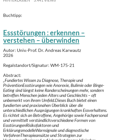
HINTERLASSEN
3.441 VIEWS
Buchtipp:
Essstörungen : erkennen –
verstehen – überwinden
Autor:
Univ.-Prof. Dr. Andreas Karwautz
2026
Regalstandort/Signatur:
WM-175-21
Abstract:
„
Fundiertes Wissen zu Diagnose, Therapie und
PräventionEssstörungen wie Anorexie, Bulimie oder Binge-
Eating sind längst keine Randerscheinungen mehr, sondern
betreffen Menschen jeden Alters und Geschlechts – oft
unbemerkt von ihrem Umfeld.Dieses Buch bietet einen
fundierten und praxisnahen Überblick über die
unterschiedlichen Ausprägungen krankhaften Essverhaltens.
Es richtet sich an Betroffene, Angehörige sowie Fachpersonal
und vermittelt verständlich:verschiedene Formen von
EssstörungenRisikofaktoren und
ErklärungsmodelleWarnsignale und diagnostische
VerfahrenTherapieansätze und Strategien zur