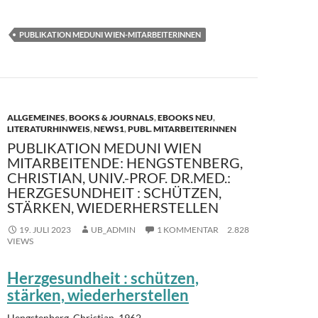
ac
as
m
ei
e
to
ail
le
PUBLIKATION MEDUNI WIEN-MITARBEITERINNEN
b
d
n
o
o
o
n
k
ALLGEMEINES
,
BOOKS & JOURNALS
,
EBOOKS NEU
,
LITERATURHINWEIS
,
NEWS1
,
PUBL. MITARBEITERINNEN
PUBLIKATION MEDUNI WIEN
MITARBEITENDE: HENGSTENBERG,
CHRISTIAN, UNIV.-PROF. DR.MED.:
HERZGESUNDHEIT : SCHÜTZEN,
STÄRKEN, WIEDERHERSTELLEN
19. JULI 2023
UB_ADMIN
1 KOMMENTAR
2.828
VIEWS
Herzgesundheit : schützen,
stärken, wiederherstellen
Hengstenberg, Christian
, 1962-