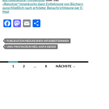
»Benutzer*innenkonto dann Entlehnung von Büchern
ausschließlich nach erfolgter Benachrichtigung per E-
Mail
F
M
E
T
ac
as
m
ei
e
to
ail
le
PUBLIKATION MEDUNI WIEN-MITARBEITERINNEN
b
d
n
UNIV. PROF.IN DR.IN MED. ANITA RIEDER
o
o
o
n
Beitragsnavigation
1
2
…
8
NÄCHSTE →
k