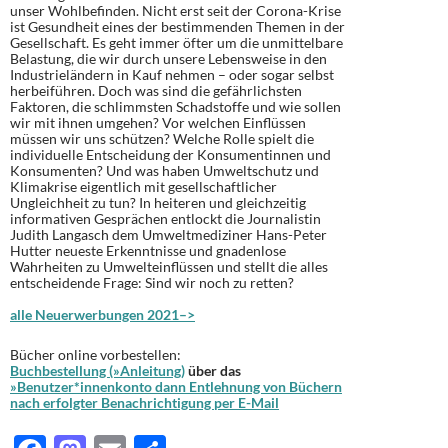
unser Wohlbefinden. Nicht erst seit der Corona-Krise
ist Gesundheit eines der bestimmenden Themen in der
Gesellschaft. Es geht immer öfter um die unmittelbare
Belastung, die wir durch unsere Lebensweise in den
Industrieländern in Kauf nehmen – oder sogar selbst
herbeiführen. Doch was sind die gefährlichsten
Faktoren, die schlimmsten Schadstoffe und wie sollen
wir mit ihnen umgehen? Vor welchen Einflüssen
müssen wir uns schützen? Welche Rolle spielt die
individuelle Entscheidung der Konsumentinnen und
Konsumenten? Und was haben Umweltschutz und
Klimakrise eigentlich mit gesellschaftlicher
Ungleichheit zu tun? In heiteren und gleichzeitig
informativen Gesprächen entlockt die Journalistin
Judith Langasch dem Umweltmediziner Hans-Peter
Hutter neueste Erkenntnisse und gnadenlose
Wahrheiten zu Umwelteinflüssen und stellt die alles
entscheidende Frage: Sind wir noch zu retten?
alle Neuerwerbungen 2021–>
Bücher online vorbestellen:
Buchbestellung (»Anleitung)
über das
»Benutzer*innenkonto dann Entlehnung von Büchern
nach erfolgter Benachrichtigung per E-Mail