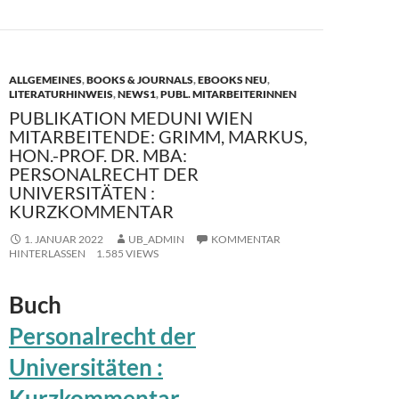
o
o
o
n
k
ALLGEMEINES
,
BOOKS & JOURNALS
,
EBOOKS NEU
,
LITERATURHINWEIS
,
NEWS1
,
PUBL. MITARBEITERINNEN
PUBLIKATION MEDUNI WIEN
MITARBEITENDE: GRIMM, MARKUS,
HON.-PROF. DR. MBA:
PERSONALRECHT DER
UNIVERSITÄTEN :
KURZKOMMENTAR
1. JANUAR 2022
UB_ADMIN
KOMMENTAR
HINTERLASSEN
1.585 VIEWS
Buch
Personalrecht der
Universitäten :
Kurzkommentar