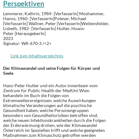
Perspektiven
Lemmerer, Kathrin, 1984- [VerfasserIn] Moshammer,
Hanns, 1960- [VerfasserIn]Poteser, Michael
[VerfasserIn] Wallner, Peter [VerfasserIn]Weitensfelder,
Lisbeth, 1982- [VerfasserIn] Hutter, Hnans-
Peter
[HerausgeberIn]
2023
Signatur: WA-670-3 /<2>
Link zum Inhaltsverzeichnis
Der Klimawandel und seine Folgen für Körper und
Seele
Hans-Peter Hutter und ein Autor:innenteam vom
Zentrum für Public Health der MedUni Wien
behandeln im Buch die Folgen von
Extremwetterereignissen, welche Auswirkungen
klimatische Veränderungen auf die psychische
Gesundheit haben, welche Personengruppen
besonders von Gesundheitsrisiken betroffen sind,
welche neuen Infektionskrankheiten durch die Folgen
der Erderwärmung drohen, wie der Klimawandel
Österreich im Speziellen trifft und welche geeigneten
Maßnahmen zum Klimaschutz getroffen werden