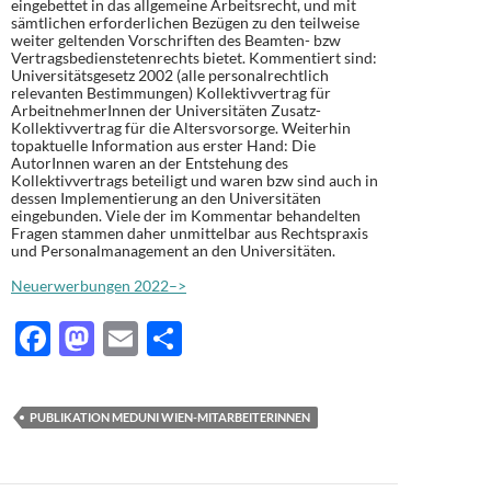
eingebettet in das allgemeine Arbeitsrecht, und mit
sämtlichen erforderlichen Bezügen zu den teilweise
weiter geltenden Vorschriften des Beamten- bzw
Vertragsbedienstetenrechts bietet. Kommentiert sind:
Universitätsgesetz 2002 (alle personalrechtlich
relevanten Bestimmungen) Kollektivvertrag für
ArbeitnehmerInnen der Universitäten Zusatz-
Kollektivvertrag für die Altersvorsorge. Weiterhin
topaktuelle Information aus erster Hand: Die
AutorInnen waren an der Entstehung des
Kollektivvertrags beteiligt und waren bzw sind auch in
dessen Implementierung an den Universitäten
eingebunden. Viele der im Kommentar behandelten
Fragen stammen daher unmittelbar aus Rechtspraxis
und Personalmanagement an den Universitäten.
Neuerwerbungen 2022–>
F
M
E
T
ac
as
m
ei
e
to
ail
le
PUBLIKATION MEDUNI WIEN-MITARBEITERINNEN
b
d
n
o
o