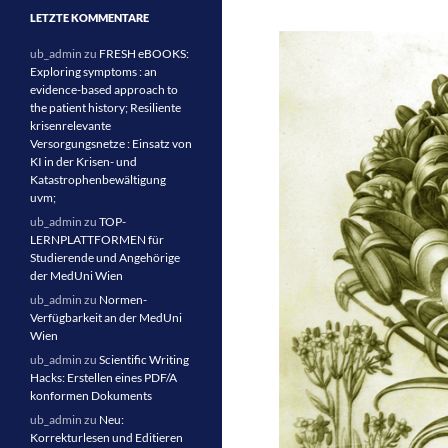
LETZTE KOMMENTARE
ub_admin
zu
FRESH eBOOKS:
Exploring symptoms : an
evidence-based approach to
the patient history; Resiliente
krisenrelevante
Versorgungsnetze : Einsatz von
KI in der Krisen- und
Katastrophenbewältigung
uvm;
ub_admin
zu
TOP-
LERNPLATTFORMEN für
Studierende und Angehörige
der MedUni Wien
ub_admin
zu
Normen-
Verfügbarkeit an der MedUni
Wien
ub_admin
zu
Scientific Writing
Hacks: Erstellen eines PDF/A
konformen Dokuments
ub_admin
zu
Neu:
Korrekturlesen und Editieren