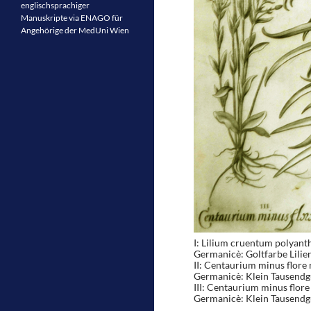
englischsprachiger
Manuskripte via ENAGO für
Angehörige der MedUni Wien
I: Lilium cruentum polyant
Germanicè: Goltfarbe Lilien
II: Centaurium minus flore
Germanicè: Klein Tausendg
III: Centaurium minus flore
Germanicè: Klein Tausendg