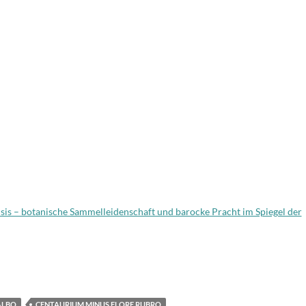
nsis – botanische Sammelleidenschaft und barocke Pracht im Spiegel der
T
i
e
ALBO
CENTAURIUM MINUS FLORE RUBRO