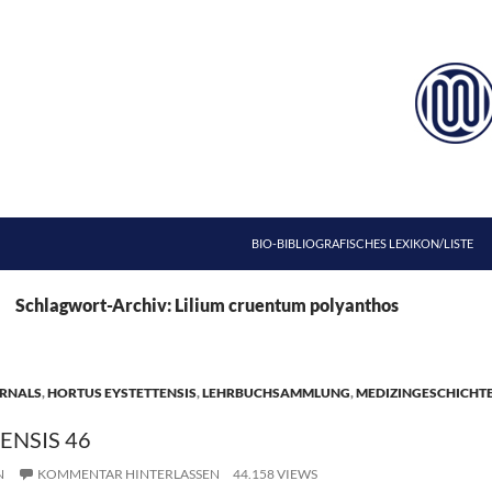
ZUM INHALT SPRINGEN
BIO-BIBLIOGRAFISCHES LEXIKON/LISTE
Schlagwort-Archiv: Lilium cruentum polyanthos
RNALS
,
HORTUS EYSTETTENSIS
,
LEHRBUCHSAMMLUNG
,
MEDIZINGESCHICHT
ENSIS 46
N
KOMMENTAR HINTERLASSEN
44.158 VIEWS