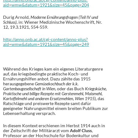
aid=wmw&datum=1921&size=45&page=204
Durig Arnold,
Moderne Ernährungsfragen (Teil IV und
Schluss)
, in: Wiener Medizinische Wochenschrift, Nr.
12, 19.3.1921, 554-559.
http://anno.onb.ac.at/cgi-content/anno-plus?
aid=wmw&datum=1921&size=45&page=249
Während des Krieges kam ein eigenes Literaturgenre
auf, das kriegsbedingte praktische Koch- und
Ernährungshilfen anbot. Dazu zählte das 1915
herausgegebene
Gemüsekochbuch der k.k.
Gartenbaugesellschaft in Wien
, oder das Buch
Kriegsküche,
Praktische und billige Rezepte mit Gerstenmehl, Maismehl,
Kartoffelmehl und anderen Ersatzmehlen, Wien 1915
), das
Ratschläge und preiswerte Rezepte samt dafür
geeigneter Nahrungsmittel einem breiten Publikum zur
Lebenserhaltung versprach.
In diesem Kontext erschienen im Herbst 1914 auch in
der Zeitschrift der Militärarzt vom
Adolf Cluss
,
Professor an der Hochschule für Bodenkultur und