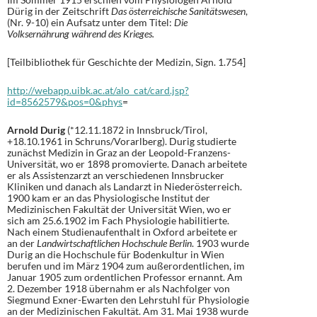
Dürig in der Zeitschrift
Das österreichische Sanitätswesen
,
(Nr. 9-10) ein Aufsatz unter dem Titel:
Die
Volksernährung während des Krieges.
[Teilbibliothek für Geschichte der Medizin, Sign. 1.754]
http://webapp.uibk.ac.at/alo_cat/card.jsp?
id=8562579&pos=0&phys
=
Arnold Durig
(*12.11.1872 in Innsbruck/Tirol,
+18.10.1961 in Schruns/Vorarlberg). Durig studierte
zunächst Medizin in Graz an der Leopold-Franzens-
Universität, wo er 1898 promovierte. Danach arbeitete
er als Assistenzarzt an verschiedenen Innsbrucker
Kliniken und danach als Landarzt in Niederösterreich.
1900 kam er an das Physiologische Institut der
Medizinischen Fakultät der Universität Wien, wo er
sich am 25.6.1902 im Fach Physiologie habilitierte.
Nach einem Studienaufenthalt in Oxford arbeitete er
an der
Landwirtschaftlichen Hochschule Berlin
. 1903 wurde
Durig an die Hochschule für Bodenkultur in Wien
berufen und im März 1904 zum außerordentlichen, im
Januar 1905 zum ordentlichen Professor ernannt. Am
2. Dezember 1918 übernahm er als Nachfolger von
Siegmund Exner-Ewarten den Lehrstuhl für Physiologie
an der Medizinischen Fakultät. Am 31. Mai 1938 wurde