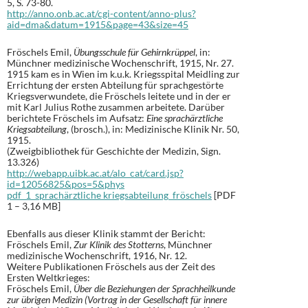
5, S. 73-80.
http://anno.onb.ac.at/cgi-content/anno-plus?
aid=dma&datum=1915&page=43&size=45
Fröschels Emil,
Übungsschule für Gehirnkrüppel
, in:
Münchner medizinische Wochenschrift, 1915, Nr. 27.
1915 kam es in Wien im k.u.k. Kriegsspital Meidling zur
Errichtung der ersten Abteilung für sprachgestörte
Kriegsverwundete, die Fröschels leitete und in der er
mit Karl Julius Rothe zusammen arbeitete. Darüber
berichtete Fröschels im Aufsatz:
Eine sprachärztliche
Kriegsabteilung
, (brosch.), in: Medizinische Klinik Nr. 50,
1915.
(Zweigbibliothek für Geschichte der Medizin, Sign.
13.326)
http://webapp.uibk.ac.at/alo_cat/card.jsp?
id=12056825&pos=5&phys
pdf_1_sprachärztliche kriegsabteilung_fröschels
[PDF
1 – 3,16 MB]
Ebenfalls aus dieser Klinik stammt der Bericht:
Fröschels Emil,
Zur Klinik des Stotterns
, Münchner
medizinische Wochenschrift, 1916, Nr. 12.
Weitere Publikationen Fröschels aus der Zeit des
Ersten Weltkrieges:
Fröschels Emil,
Über die Beziehungen der Sprachheilkunde
zur übrigen Medizin (Vortrag in der Gesellschaft für innere