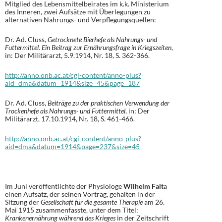
Mitglied des Lebensmittelbeirates im k.k. Ministerium
des Inneren, zwei Aufsätze mit Überlegungen zu
alternativen Nahrungs- und Verpflegungsquellen:
Dr. Ad. Cluss,
Getrocknete Bierhefe als Nahrungs- und
Futtermittel. Ein Beitrag zur Ernährungsfrage in Kriegszeiten
,
in: Der Militärarzt, 5.9.1914, Nr. 18, S. 362-366.
http://anno.onb.ac.at/cgi-content/anno-plus?
aid=dma&datum=1914&size=45&page=187
Dr. Ad. Cluss,
Beiträge zu der praktischen Verwendung der
Trockenhefe als Nahrungs- und Futtermittel
, in: Der
Militärarzt, 17.10.1914, Nr. 18, S. 461-466.
http://anno.onb.ac.at/cgi-content/anno-plus?
aid=dma&datum=1914&page=237&size=45
Im Juni veröffentlichte der Physiologe
Wilhelm Falt
a
einen Aufsatz, der seinen Vortrag, gehalten in der
Sitzung der
Gesellschaft für die gesamte Therapie
am 26.
Mai 1915 zusammenfasste, unter dem Titel:
Krankenernährung während des Krieges
in der Zeitschrift