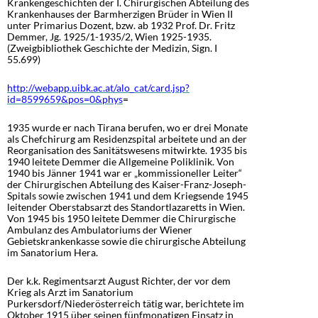
Krankengeschichten der I. Chirurgischen Abteilung des
Krankenhauses der Barmherzigen Brüder in Wien II
unter Primarius Dozent, bzw. ab 1932 Prof. Dr. Fritz
Demmer, Jg. 1925/1-1935/2, Wien 1925-1935.
(Zweigbibliothek Geschichte der Medizin, Sign. I
55.699)
http://webapp.uibk.ac.at/alo_cat/card.jsp?
id=8599659&pos=0&phys
=
1935 wurde er nach Tirana berufen, wo er drei Monate
als Chefchirurg am Residenzspital arbeitete und an der
Reorganisation des Sanitätswesens mitwirkte. 1935 bis
1940 leitete Demmer die Allgemeine Poliklinik. Von
1940 bis Jänner 1941 war er „kommissioneller Leiter“
der Chirurgischen Abteilung des Kaiser-Franz-Joseph-
Spitals sowie zwischen 1941 und dem Kriegsende 1945
leitender Oberstabsarzt des Standortlazaretts in Wien.
Von 1945 bis 1950 leitete Demmer die Chirurgische
Ambulanz des Ambulatoriums der Wiener
Gebietskrankenkasse sowie die chirurgische Abteilung
im Sanatorium Hera.
Der k.k. Regimentsarzt August Richter, der vor dem
Krieg als Arzt im Sanatorium
Purkersdorf/Niederösterreich tätig war, berichtete im
Oktober 1915 über seinen fünfmonatigen Einsatz in