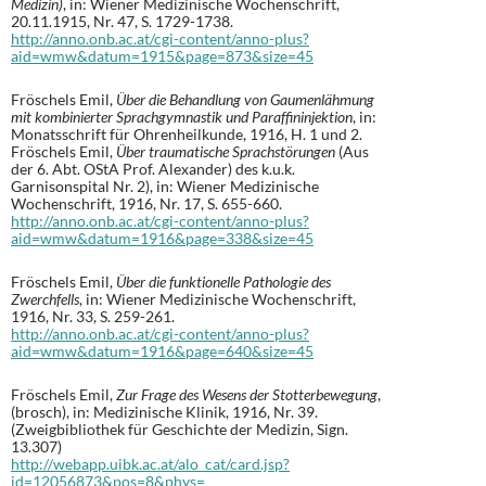
Medizin)
, in: Wiener Medizinische Wochenschrift,
20.11.1915, Nr. 47, S. 1729-1738.
http://anno.onb.ac.at/cgi-content/anno-plus?
aid=wmw&datum=1915&page=873&size=45
Fröschels Emil,
Über die Behandlung von Gaumenlähmung
mit kombinierter Sprachgymnastik und Paraffininjektion
, in:
Monatsschrift für Ohrenheilkunde, 1916, H. 1 und 2.
Fröschels Emil,
Über traumatische Sprachstörungen
(Aus
der 6. Abt. OStA Prof. Alexander) des k.u.k.
Garnisonspital Nr. 2), in: Wiener Medizinische
Wochenschrift, 1916, Nr. 17, S. 655-660.
http://anno.onb.ac.at/cgi-content/anno-plus?
aid=wmw&datum=1916&page=338&size=45
Fröschels Emil,
Über die funktionelle Pathologie des
Zwerchfells
, in: Wiener Medizinische Wochenschrift,
1916, Nr. 33, S. 259-261.
http://anno.onb.ac.at/cgi-content/anno-plus?
aid=wmw&datum=1916&page=640&size=45
Fröschels Emil,
Zur Frage des Wesens der Stotterbewegung
,
(brosch), in: Medizinische Klinik, 1916, Nr. 39.
(Zweigbibliothek für Geschichte der Medizin, Sign.
13.307)
http://webapp.uibk.ac.at/alo_cat/card.jsp?
id=12056873&pos=8&phys=