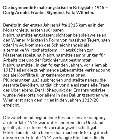
Die beginnende Ernährungskrise im Kriegsjahr 1915 –
Durig Arnold, Fränkel Sigmund, Falta Wilhelm.
Bereits in der ersten Jahreshälfte 1915 kam es in der
Monarchie zu ersten spürbaren
Nahrungsmittelengpässen: sichtbar beispielsweise an
den Wiener Märkten in Form von massiven Teuerungen
oder im Aufkommen des Schleichhandels als
alternative Wirtschaftsform, Kriegsküchen zur
Massenausspeisung, Nahrungsmittelsammlungen für
Arbeitslose und der Rationierung bestimmter
Nahrungsmittel. In den folgenden Jahren, vor allem ab
1917 ließen die zunehmende Lebensmittelverknappung
soziale Konflikte (Hungerdemonstrationen,
Plünderungen u.a.) ausbrechen und stellte nahezu die
gesamte Bevölkerung täglich vor die existenzielle Frage
des Überlebens. Der Höhepunkt der Ernährungskrise
wurde vielerorts, vor allem in den Ballungszentren wie
Wien, erst nach dem Krieg in den Jahren 1919/20
erreicht.
Die zunehmend beginnende Ressourcenverknappung
ab dem Jahr 1915 war unter anderem dem Umstand
gezollt, dass es keine Bevorratungswirtschaft gab.
Hinzu kam der sich bemerkbar machende Erfolg durch
die von der Entente 1914 verhängte Blockade, die die