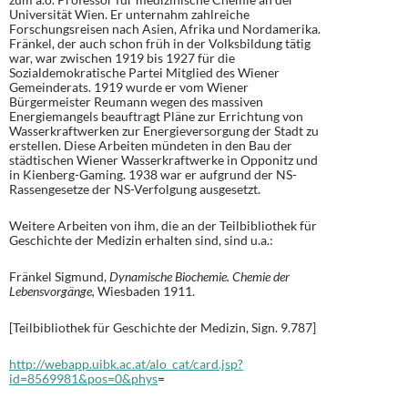
Universität Wien. Er unternahm zahlreiche
Forschungsreisen nach Asien, Afrika und Nordamerika.
Fränkel, der auch schon früh in der Volksbildung tätig
war, war zwischen 1919 bis 1927 für die
Sozialdemokratische Partei Mitglied des Wiener
Gemeinderats. 1919 wurde er vom Wiener
Bürgermeister Reumann wegen des massiven
Energiemangels beauftragt Pläne zur Errichtung von
Wasserkraftwerken zur Energieversorgung der Stadt zu
erstellen. Diese Arbeiten mündeten in den Bau der
städtischen Wiener Wasserkraftwerke in Opponitz und
in Kienberg-Gaming. 1938 war er aufgrund der NS-
Rassengesetze der NS-Verfolgung ausgesetzt.
Weitere Arbeiten von ihm, die an der Teilbibliothek für
Geschichte der Medizin erhalten sind, sind u.a.:
Fränkel Sigmund,
Dynamische Biochemie. Chemie der
Lebensvorgänge,
Wiesbaden 1911.
[Teilbibliothek für Geschichte der Medizin, Sign. 9.787]
http://webapp.uibk.ac.at/alo_cat/card.jsp?
id=8569981&pos=0&phys
=