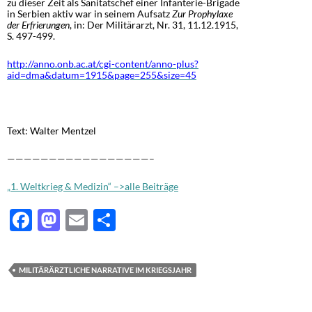
zu dieser Zeit als Sanitätschef einer Infanterie-Brigade
in Serbien aktiv war in seinem Aufsatz
Zur Prophylaxe
der Erfrierungen
, in: Der Militärarzt, Nr. 31, 11.12.1915,
S. 497-499.
http://anno.onb.ac.at/cgi-content/anno-plus?
aid=dma&datum=1915&page=255&size=45
Text: Walter Mentzel
—————————————————–
„1. Weltkrieg & Medizin“ –>alle Beiträge
F
M
E
T
ac
as
m
ei
e
to
ail
le
MILITÄRÄRZTLICHE NARRATIVE IM KRIEGSJAHR
b
d
n
o
o