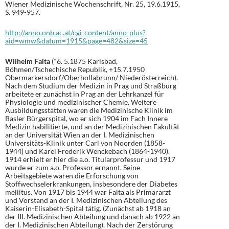
Wiener Medizinische Wochenschrift, Nr. 25, 19.6.1915,
S. 949-957.
http://anno.onb.ac.at/cgi-content/anno-plus?
aid=wmw&datum=1915&page=482&size=45
Wilhelm Falta
(*6. 5.1875 Karlsbad,
Böhmen/Tschechische Republik, +15.7.1950
Obermarkersdorf/Oberhollabrunn/ Niederösterreich).
Nach dem Studium der Medizin in Prag und Straßburg
arbeitete er zunächst in Prag an der Lehrkanzel für
Physiologie und medizinischer Chemie. Weitere
Ausbildungsstätten waren die Medizinische Klinik im
Basler Bürgerspital, wo er sich 1904 im Fach Innere
Medizin habilitierte, und an der Medizinischen Fakultät
an der Universität Wien an der I. Medizinischen
Universitäts-Klinik unter Carl von Noorden (1858-
1944) und Karel Frederik Wenckebach (1864-1940).
1914 erhielt er hier die a.o. Titularprofessur und 1917
wurde er zum a.o. Professor ernannt. Seine
Arbeitsgebiete waren die Erforschung von
Stoffwechselerkrankungen, insbesondere der Diabetes
mellitus. Von 1917 bis 1944 war Falta als Primararzt
und Vorstand an der I. Medizinischen Abteilung des
Kaiserin-Elisabeth-Spital tätig. (Zunächst ab 1918 an
der III. Medizinischen Abteilung und danach ab 1922 an
der I. Medizinischen Abteilung). Nach der Zerstörung