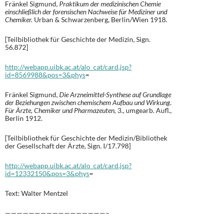
Fränkel Sigmund,
Praktikum der medizinischen Chemie
einschließlich der forensischen Nachweise für Mediziner und
Chemiker.
Urban & Schwarzenberg, Berlin/Wien 1918.
[Teilbibliothek für Geschichte der Medizin, Sign.
56.872]
http://webapp.uibk.ac.at/alo_cat/card.jsp?
id=8569988&pos=3&phys
=
Fränkel Sigmund,
Die Arzneimittel-Synthese auf Grundlage
der Beziehungen zwischen chemischem Aufbau und Wirkung.
Für Ärzte, Chemiker und Pharmazeuten,
3., umgearb. Aufl.,
Berlin 1912.
[Teilbibliothek für Geschichte der Medizin/Bibliothek
der Gesellschaft der Ärzte, Sign. I/17.798]
http://webapp.uibk.ac.at/alo_cat/card.jsp?
id=12332150&pos=3&phys
=
Text: Walter Mentzel
—————————————————–