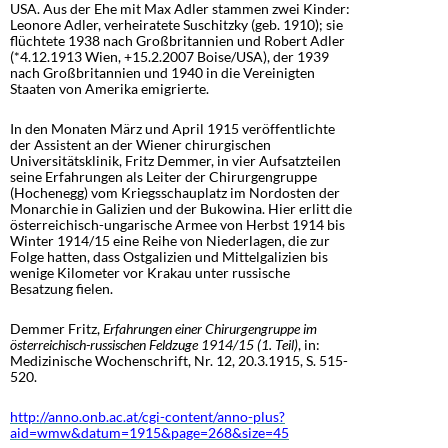
USA. Aus der Ehe mit Max Adler stammen zwei Kinder:
Leonore Adler, verheiratete Suschitzky (geb. 1910); sie
flüchtete 1938 nach Großbritannien und Robert Adler
(*4.12.1913 Wien, +15.2.2007 Boise/USA), der 1939
nach Großbritannien und 1940 in die Vereinigten
Staaten von Amerika emigrierte.
In den Monaten März und April 1915 veröffentlichte
der Assistent an der Wiener chirurgischen
Universitätsklinik, Fritz Demmer, in vier Aufsatzteilen
seine Erfahrungen als Leiter der Chirurgengruppe
(Hochenegg) vom Kriegsschauplatz im Nordosten der
Monarchie in Galizien und der Bukowina. Hier erlitt die
österreichisch-ungarische Armee von Herbst 1914 bis
Winter 1914/15 eine Reihe von Niederlagen, die zur
Folge hatten, dass Ostgalizien und Mittelgalizien bis
wenige Kilometer vor Krakau unter russische
Besatzung fielen.
Demmer Fritz,
Erfahrungen einer Chirurgengruppe im
österreichisch-russischen Feldzuge 1914/15 (1. Teil)
, in:
Medizinische Wochenschrift, Nr. 12, 20.3.1915, S. 515-
520.
http://anno.onb.ac.at/cgi-content/anno-plus?
aid=wmw&datum=1915&page=268&size=45