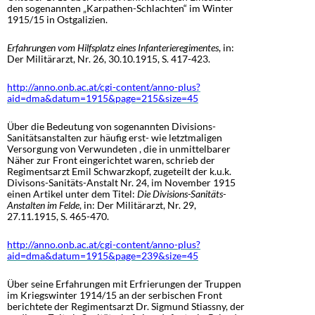
den sogenannten „Karpathen-Schlachten“ im Winter
1915/15 in Ostgalizien.
Erfahrungen vom Hilfsplatz eines Infanterieregimentes
, in:
Der Militärarzt, Nr. 26, 30.10.1915, S. 417-423.
http://anno.onb.ac.at/cgi-content/anno-plus?
aid=dma&datum=1915&page=215&size=45
Über die Bedeutung von sogenannten Divisions-
Sanitätsanstalten zur häufig erst- wie letztmaligen
Versorgung von Verwundeten , die in unmittelbarer
Näher zur Front eingerichtet waren, schrieb der
Regimentsarzt Emil Schwarzkopf, zugeteilt der k.u.k.
Divisons-Sanitäts-Anstalt Nr. 24, im November 1915
einen Artikel unter dem Titel:
Die Divisions-Sanitäts-
Anstalten im Felde
, in: Der Militärarzt, Nr. 29,
27.11.1915, S. 465-470.
http://anno.onb.ac.at/cgi-content/anno-plus?
aid=dma&datum=1915&page=239&size=45
Über seine Erfahrungen mit Erfrierungen der Truppen
im Kriegswinter 1914/15 an der serbischen Front
berichtete der Regimentsarzt Dr. Sigmund Stiassny, der