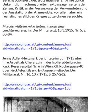
Bericht publiziert, der, trotz massiver Eingriffe durch
Unkenntlichmachung breiter Textpassagen seitens der
Zensur, Kritik an der Versorgung der Verwundeten und
der Ausstattung der Armee übte: vor allem aber ein
realistisches Bild des Krieges zu zeichnen versuchte.
Marodenvisite im Felde. Betrachtungen eines
Landsturmarztes
, in: Der Militärarzt, 13.3.1915, Nr. 5, S.
80-84.
http://anno.onb.ac.at/cgi-content/anno-plus?
aid=dma&datum=1915&page=46&size=45
Jenny Adler-Herzmark berichtete im Juli 1915 über
ihre Arbeit als Chefärztin in der Isolierabteilung im
k.u.k. Reservespital Nr. 6 in Wien XII, Ruckergasse 40
über
Fleckfieberfälle und Entlausungsmethoden
, Der
Militärarzt, Nr. 16, 10.7.1915, S. 257-262.
http://anno.onb.ac.at/cgi-content/anno-plus?
aid=dma&datum=1915&size=45&page=135