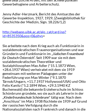
gewerbeärztliche Arbeit, mit den Schwerpunkten
Gewerbehygiene und Arbeiterschutz.
Jenny Adler-Herzmark, Bericht des Amtsarztes der
Gewerbe-Inspektion, 1927, 1929, (Zweigbibliothek für
Geschichte der Medizin, Sign. 18.226/1,2)
http://webapp.uibk.ac.at/alo_cat/card.jsp?
id=8535350&pos=0&phys
=
Sie arbeitete nach dem Krieg auch als Funktionärin in
sozialdemokratischen Frauenorganisationen und war
Gründerin und Funktionärin im „
Jüdischen Frauenbund
für Deutsch-Österreich
“. Seit 1909 war sie mit dem
sozialdemokratischen Theoretiker und
Sozialphilosophen Max Adler (*15.1.1873 Wien,
+28.6.1937 Wien) verheiratet mit dem sie 1919
gemeinsam mit weiteren Pädagogen unter der
Federführung von Max Winter (*9.1.1870
Tárnok/Ungarn, +11.7.1937 Hollywood/USA) und Otto
Felix Kanitz (*5.2.1894 Wien, +29.3.1940 KZ
Buchenwald) die bekannte Erzieherschule im Schloss
Schönbrunn gründete, wo sie auch als Lehrerin in der
„
Kinderfreundeschule Schönbrunn
“ tätig war. Nach dem
„Anschluss“ im März 1938 flüchtete sie 1939 auf Grund
der rassischen Verfolgung durch die
Nationalsozialisten nach Frankreich und danach in die