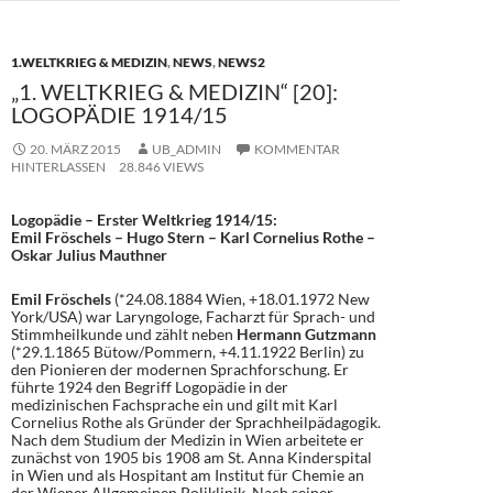
o
n
k
1.WELTKRIEG & MEDIZIN
,
NEWS
,
NEWS2
„1. WELTKRIEG & MEDIZIN“ [20]:
LOGOPÄDIE 1914/15
20. MÄRZ 2015
UB_ADMIN
KOMMENTAR
HINTERLASSEN
28.846 VIEWS
Logopädie – Erster Weltkrieg 1914/15:
Emil Fröschels – Hugo Stern – Karl Cornelius Rothe –
Oskar Julius Mauthner
Emil Fröschels
(*24.08.1884 Wien, +18.01.1972 New
York/USA) war Laryngologe, Facharzt für Sprach- und
Stimmheilkunde und zählt neben
Hermann Gutzmann
(*29.1.1865 Bütow/Pommern, +4.11.1922 Berlin) zu
den Pionieren der modernen Sprachforschung. Er
führte 1924 den Begriff Logopädie in der
medizinischen Fachsprache ein und gilt mit Karl
Cornelius Rothe als Gründer der Sprachheilpädagogik.
Nach dem Studium der Medizin in Wien arbeitete er
zunächst von 1905 bis 1908 am St. Anna Kinderspital
in Wien und als Hospitant am Institut für Chemie an
der Wiener Allgemeinen Poliklinik. Nach seiner