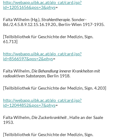
http://webapp.uibk.ac.at/alo_cat/card.jsp?
id=12051656&pos=3&phys
=
Falta Wilhelm (Hg.),
Strahlentherapie.
Sonder-
Bd./2.4.5.8.9.12.15.16.19.20., Berlin-Wien 1917-1935.
[Teilbibliothek für Geschichte der Medizin, Sign.
61.713]
http://webapp.uibk.ac.at/alo_cat/card.jsp?
id=8566597&pos=2&phys
=
Falta Wilhelm,
Die Behandlung innerer Krankheiten mit
radioaktiven Substanzen,
Berlin 1918.
[Teilbibliothek für Geschichte der Medizin, Sign. 4.203]
http://webapp.uibk.ac.at/alo_cat/card.jsp?
id=12044852&pos=7&phys
=
Falta Wilhelm,
Die Zuckerkrankheit
, Halle an der Saale
1953.
[Teilbibliothek für Geschichte der Medizin, Sign.