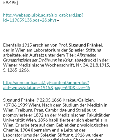
59.495]
http://webapp.uibk.ac.at/alo_cat/card.jsp?
id=11965913&pos=2&phys
=
Ebenfalls 1915 erschien von Prof.
Sigmund Fränkel
,
der in Wien am Laboratorium der Spiegler-Stiftung
arbeitete, ein Aufsatz unter dem Titel:
Allgemeine
Grundprinzipien der Ernährung im Krieg
, abgedruckt in der:
Wiener Medizinische Wochenschrift, Nr. 34, 21.8.1915,
S. 1265-1266.
http://anno.onb.ac.at/cgi-content/anno-plus?
aid=wmw&datum=1915&page=640&size=45
Sigmund Fränkel (*22.05.1868 Krakau/Galizien,
+07.06.1939 Wien). Nach dem Studium der Medizin in
Wien, Freiburg, Prag, Cambridge und Straßburg
promovierte er 1892 an der Medizinischen Fakultät der
Universität Wien. 1896 habilitierte er sich ebenfalls in
Wien. Er arbeitete auf dem Gebiet der physiologischen
Chemie. 1904 übernahm er die Leitung des
Laboratoriums der Spiegler-Stiftung. 1916 wurde er
zum a.o. Professor für medizinische Chemie an der