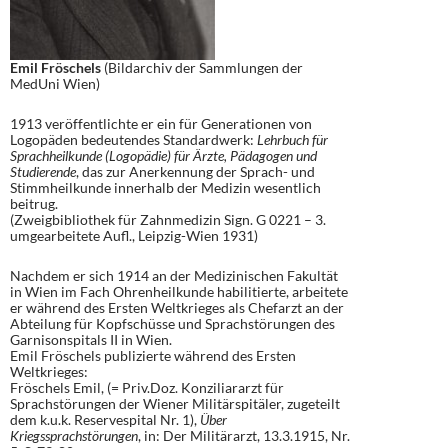
Emil Fröschels
(Bildarchiv der Sammlungen der
MedUni Wien)
1913 veröffentlichte er ein für Generationen von
Logopäden bedeutendes Standardwerk:
Lehrbuch für
Sprachheilkunde (Logopädie) für Ärzte, Pädagogen und
Studierende
, das zur Anerkennung der Sprach- und
Stimmheilkunde innerhalb der Medizin wesentlich
beitrug.
(Zweigbibliothek für Zahnmedizin Sign. G 0221 – 3.
umgearbeitete Aufl., Leipzig-Wien 1931)
Nachdem er sich 1914 an der Medizinischen Fakultät
in Wien im Fach Ohrenheilkunde habilitierte, arbeitete
er während des Ersten Weltkrieges als Chefarzt an der
Abteilung für Kopfschüsse und Sprachstörungen des
Garnisonspitals II in Wien.
Emil Fröschels publizierte während des Ersten
Weltkrieges:
Fröschels Emil, (= Priv.Doz. Konziliararzt für
Sprachstörungen der Wiener Militärspitäler, zugeteilt
dem k.u.k. Reservespital Nr. 1),
Über
Kriegssprachstörungen
, in: Der Militärarzt, 13.3.1915, Nr.