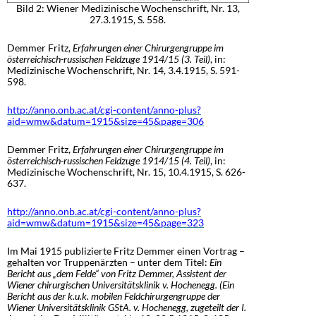
Bild 2: Wiener Medizinische Wochenschrift, Nr. 13,
27.3.1915, S. 558.
Demmer Fritz,
Erfahrungen einer Chirurgengruppe im
österreichisch-russischen Feldzuge 1914/15 (3. Teil)
, in:
Medizinische Wochenschrift, Nr. 14, 3.4.1915, S. 591-
598.
http://anno.onb.ac.at/cgi-content/anno-plus?
aid=wmw&datum=1915&size=45&page=306
Demmer Fritz,
Erfahrungen einer Chirurgengruppe im
österreichisch-russischen Feldzuge 1914/15 (4. Teil)
, in:
Medizinische Wochenschrift, Nr. 15, 10.4.1915, S. 626-
637.
http://anno.onb.ac.at/cgi-content/anno-plus?
aid=wmw&datum=1915&size=45&page=323
Im Mai 1915 publizierte Fritz Demmer einen Vortrag –
gehalten vor Truppenärzten – unter dem Titel:
Ein
Bericht aus „dem Felde“ von Fritz Demmer, Assistent der
Wiener chirurgischen Universitätsklinik v. Hochenegg. (Ein
Bericht aus der k.u.k. mobilen Feldchirurgengruppe der
Wiener Universitätsklinik GStA. v. Hochenegg, zugeteilt der I.