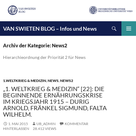
Suchen
VAN SWIETEN BLOG – Infos und News
ZUM
INHALT
PRIMÄ
SPRINGEN
MENÜ
Archiv der Kategorie: News2
Hierarchieordnung der Priorität 2 für News
1.WELTKRIEG & MEDIZIN
,
NEWS
,
NEWS2
„1. WELTKRIEG & MEDIZIN“ [22]: DIE
BEGINNENDE ERNÄHRUNGSKRISE
IM KRIEGSJAHR 1915 – DURIG
ARNOLD, FRÄNKEL SIGMUND, FALTA
WILHELM.
1. MAI 2015
UB_ADMIN
KOMMENTAR
HINTERLASSEN
28.412 VIEWS