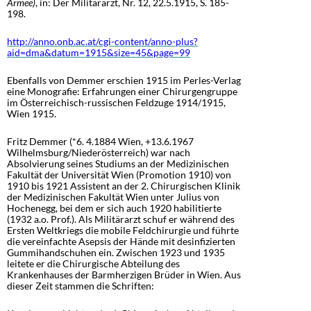
Armee)
, in: Der Militärarzt, Nr. 12, 22.5.1915, S. 185-
198.
http://anno.onb.ac.at/cgi-content/anno-plus?
aid=dma&datum=1915&size=45&page=99
Ebenfalls von Demmer erschien 1915 im Perles-Verlag
eine Monografie: Erfahrungen einer Chirurgengruppe
im Österreichisch-russischen Feldzuge 1914/1915,
Wien 1915.
Fritz Demmer (*6. 4.1884 Wien, +13.6.1967
Wilhelmsburg/Niederösterreich) war nach
Absolvierung seines Studiums an der Medizinischen
Fakultät der Universität Wien (Promotion 1910) von
1910 bis 1921 Assistent an der 2. Chirurgischen Klinik
der Medizinischen Fakultät Wien unter Julius von
Hochenegg, bei dem er sich auch 1920 habilitierte
(1932 a.o. Prof.). Als Militärarzt schuf er während des
Ersten Weltkriegs die mobile Feldchirurgie und führte
die vereinfachte Asepsis der Hände mit desinfizierten
Gummihandschuhen ein. Zwischen 1923 und 1935
leitete er die Chirurgische Abteilung des
Krankenhauses der Barmherzigen Brüder in Wien. Aus
dieser Zeit stammen die Schriften: