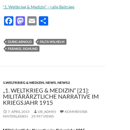
“1. Weltkrieg & Medizin” –>alle Beiträge
F
M
E
T
ac
as
m
ei
e
to
ail
le
DURIG ARNOLD
FALTA WILHELM
b
d
n
FRÄNKEL SIGMUND
o
o
o
n
k
1.WELTKRIEG & MEDIZIN
,
NEWS
,
NEWS2
„1. WELTKRIEG & MEDIZIN“ [21]:
MILITÄRÄRZTLICHE NARRATIVE IM
KRIEGSJAHR 1915
7. APRIL 2015
UB_ADMIN
KOMMENTAR
HINTERLASSEN
29.997 VIEWS