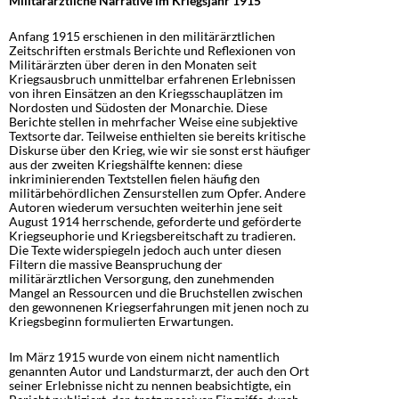
Militärärztliche Narrative im Kriegsjahr 1915
Anfang 1915 erschienen in den militärärztlichen
Zeitschriften erstmals Berichte und Reflexionen von
Militärärzten über deren in den Monaten seit
Kriegsausbruch unmittelbar erfahrenen Erlebnissen
von ihren Einsätzen an den Kriegsschauplätzen im
Nordosten und Südosten der Monarchie. Diese
Berichte stellen in mehrfacher Weise eine subjektive
Textsorte dar. Teilweise enthielten sie bereits kritische
Diskurse über den Krieg, wie wir sie sonst erst häufiger
aus der zweiten Kriegshälfte kennen: diese
inkriminierenden Textstellen fielen häufig den
militärbehördlichen Zensurstellen zum Opfer. Andere
Autoren wiederum versuchten weiterhin jene seit
August 1914 herrschende, geforderte und geförderte
Kriegseuphorie und Kriegsbereitschaft zu tradieren.
Die Texte widerspiegeln jedoch auch unter diesen
Filtern die massive Beanspruchung der
militärärztlichen Versorgung, den zunehmenden
Mangel an Ressourcen und die Bruchstellen zwischen
den gewonnenen Kriegserfahrungen mit jenen noch zu
Kriegsbeginn formulierten Erwartungen.
Im März 1915 wurde von einem nicht namentlich
genannten Autor und Landsturmarzt, der auch den Ort
seiner Erlebnisse nicht zu nennen beabsichtigte, ein