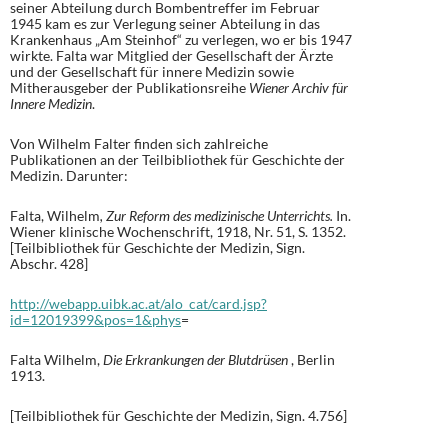
seiner Abteilung durch Bombentreffer im Februar
1945 kam es zur Verlegung seiner Abteilung in das
Krankenhaus „Am Steinhof“ zu verlegen, wo er bis 1947
wirkte. Falta war Mitglied der Gesellschaft der Ärzte
und der Gesellschaft für innere Medizin sowie
Mitherausgeber der Publikationsreihe
Wiener Archiv für
Innere Medizin
.
Von Wilhelm Falter finden sich zahlreiche
Publikationen an der Teilbibliothek für Geschichte der
Medizin. Darunter:
Falta, Wilhelm
, Zur Reform des medizinische Unterrichts.
In.
Wiener klinische Wochenschrift, 1918, Nr. 51, S. 1352.
[Teilbibliothek für Geschichte der Medizin, Sign.
Abschr. 428]
http://webapp.uibk.ac.at/alo_cat/card.jsp?
id=12019399&pos=1&phys
=
Falta Wilhelm,
Die Erkrankungen der Blutdrüsen
, Berlin
1913.
[Teilbibliothek für Geschichte der Medizin, Sign. 4.756]