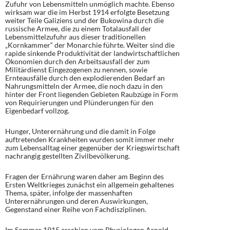
Zufuhr von Lebensmitteln unmöglich machte. Ebenso
wirksam war die im Herbst 1914 erfolgte Besetzung
weiter Teile Galiziens und der Bukowina durch die
russische Armee, die zu einem Totalausfall der
Lebensmittelzufuhr aus dieser traditionellen
„Kornkammer“ der Monarchie führte. Weiter sind die
rapide sinkende Produktivität der landwirtschaftlichen
Ökonomien durch den Arbeitsausfall der zum
Militärdienst Eingezogenen zu nennen, sowie
Ernteausfälle durch den explodierenden Bedarf an
Nahrungsmitteln der Armee, die noch dazu in den
hinter der Front liegenden Gebieten Raubzüge in Form
von Requirierungen und Plünderungen für den
Eigenbedarf vollzog.
Hunger, Unterernährung und die damit in Folge
auftretenden Krankheiten wurden somit immer mehr
zum Lebensalltag einer gegenüber der Kriegswirtschaft
nachrangig gestellten Zivilbevölkerung.
Fragen der Ernährung waren daher am Beginn des
Ersten Weltkrieges zunächst ein allgemein gehaltenes
Thema, später, infolge der massenhaften
Unterernährungen und deren Auswirkungen,
Gegenstand einer Reihe von Fachdisziplinen.
Im Sommer 1915 erschien vom Physiologen Arnold