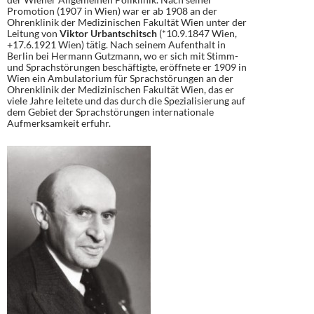
Promotion (1907 in Wien) war er ab 1908 an der
Ohrenklinik der Medizinischen Fakultät Wien unter der
Leitung von
Viktor Urbantschitsch
(*10.9.1847 Wien,
+17.6.1921 Wien) tätig. Nach seinem Aufenthalt in
Berlin bei Hermann Gutzmann, wo er sich mit Stimm-
und Sprachstörungen beschäftigte, eröffnete er 1909 in
Wien ein Ambulatorium für Sprachstörungen an der
Ohrenklinik der Medizinischen Fakultät Wien, das er
viele Jahre leitete und das durch die Spezialisierung auf
dem Gebiet der Sprachstörungen internationale
Aufmerksamkeit erfuhr.