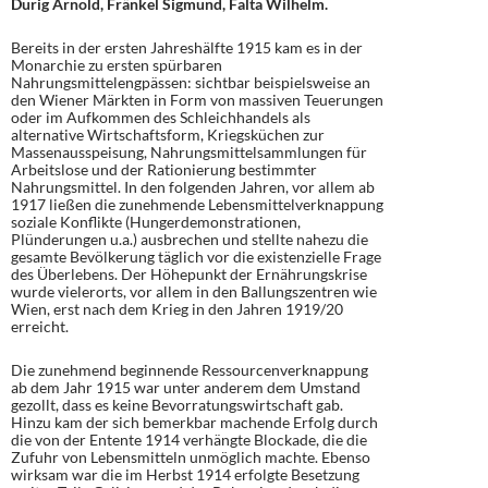
Durig Arnold, Fränkel Sigmund, Falta Wilhelm.
Bereits in der ersten Jahreshälfte 1915 kam es in der
Monarchie zu ersten spürbaren
Nahrungsmittelengpässen: sichtbar beispielsweise an
den Wiener Märkten in Form von massiven Teuerungen
oder im Aufkommen des Schleichhandels als
alternative Wirtschaftsform, Kriegsküchen zur
Massenausspeisung, Nahrungsmittelsammlungen für
Arbeitslose und der Rationierung bestimmter
Nahrungsmittel. In den folgenden Jahren, vor allem ab
1917 ließen die zunehmende Lebensmittelverknappung
soziale Konflikte (Hungerdemonstrationen,
Plünderungen u.a.) ausbrechen und stellte nahezu die
gesamte Bevölkerung täglich vor die existenzielle Frage
des Überlebens. Der Höhepunkt der Ernährungskrise
wurde vielerorts, vor allem in den Ballungszentren wie
Wien, erst nach dem Krieg in den Jahren 1919/20
erreicht.
Die zunehmend beginnende Ressourcenverknappung
ab dem Jahr 1915 war unter anderem dem Umstand
gezollt, dass es keine Bevorratungswirtschaft gab.
Hinzu kam der sich bemerkbar machende Erfolg durch
die von der Entente 1914 verhängte Blockade, die die
Zufuhr von Lebensmitteln unmöglich machte. Ebenso
wirksam war die im Herbst 1914 erfolgte Besetzung