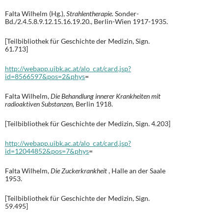
Falta Wilhelm (Hg.),
Strahlentherapie.
Sonder-
Bd./2.4.5.8.9.12.15.16.19.20., Berlin-Wien 1917-1935.
[Teilbibliothek für Geschichte der Medizin, Sign.
61.713]
http://webapp.uibk.ac.at/alo_cat/card.jsp?
id=8566597&pos=2&phys
=
Falta Wilhelm,
Die Behandlung innerer Krankheiten mit
radioaktiven Substanzen,
Berlin 1918.
[Teilbibliothek für Geschichte der Medizin, Sign. 4.203]
http://webapp.uibk.ac.at/alo_cat/card.jsp?
id=12044852&pos=7&phys
=
Falta Wilhelm,
Die Zuckerkrankheit
, Halle an der Saale
1953.
[Teilbibliothek für Geschichte der Medizin, Sign.
59.495]