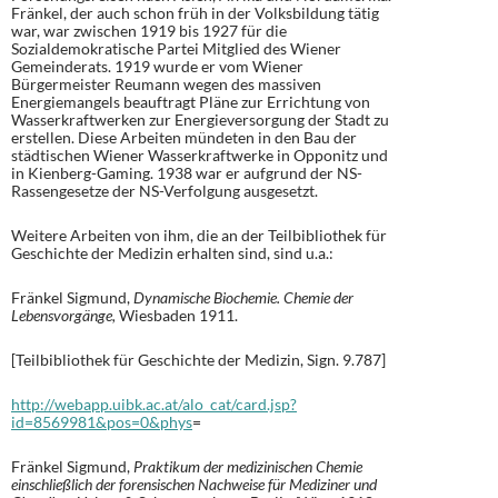
Fränkel, der auch schon früh in der Volksbildung tätig
war, war zwischen 1919 bis 1927 für die
Sozialdemokratische Partei Mitglied des Wiener
Gemeinderats. 1919 wurde er vom Wiener
Bürgermeister Reumann wegen des massiven
Energiemangels beauftragt Pläne zur Errichtung von
Wasserkraftwerken zur Energieversorgung der Stadt zu
erstellen. Diese Arbeiten mündeten in den Bau der
städtischen Wiener Wasserkraftwerke in Opponitz und
in Kienberg-Gaming. 1938 war er aufgrund der NS-
Rassengesetze der NS-Verfolgung ausgesetzt.
Weitere Arbeiten von ihm, die an der Teilbibliothek für
Geschichte der Medizin erhalten sind, sind u.a.:
Fränkel Sigmund,
Dynamische Biochemie. Chemie der
Lebensvorgänge,
Wiesbaden 1911.
[Teilbibliothek für Geschichte der Medizin, Sign. 9.787]
http://webapp.uibk.ac.at/alo_cat/card.jsp?
id=8569981&pos=0&phys
=
Fränkel Sigmund,
Praktikum der medizinischen Chemie
einschließlich der forensischen Nachweise für Mediziner und