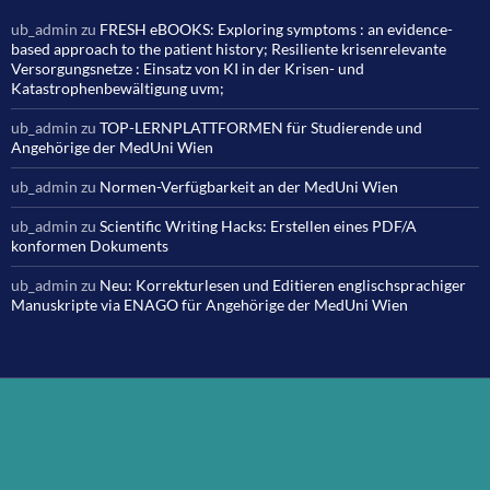
ub_admin
zu
FRESH eBOOKS: Exploring symptoms : an evidence-
based approach to the patient history; Resiliente krisenrelevante
Versorgungsnetze : Einsatz von KI in der Krisen- und
Katastrophenbewältigung uvm;
ub_admin
zu
TOP-LERNPLATTFORMEN für Studierende und
Angehörige der MedUni Wien
ub_admin
zu
Normen-Verfügbarkeit an der MedUni Wien
ub_admin
zu
Scientific Writing Hacks: Erstellen eines PDF/A
konformen Dokuments
ub_admin
zu
Neu: Korrekturlesen und Editieren englischsprachiger
Manuskripte via ENAGO für Angehörige der MedUni Wien