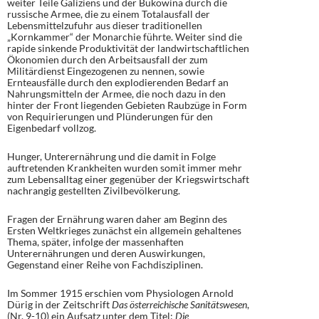
weiter Teile Galiziens und der Bukowina durch die
russische Armee, die zu einem Totalausfall der
Lebensmittelzufuhr aus dieser traditionellen
„Kornkammer“ der Monarchie führte. Weiter sind die
rapide sinkende Produktivität der landwirtschaftlichen
Ökonomien durch den Arbeitsausfall der zum
Militärdienst Eingezogenen zu nennen, sowie
Ernteausfälle durch den explodierenden Bedarf an
Nahrungsmitteln der Armee, die noch dazu in den
hinter der Front liegenden Gebieten Raubzüge in Form
von Requirierungen und Plünderungen für den
Eigenbedarf vollzog.
Hunger, Unterernährung und die damit in Folge
auftretenden Krankheiten wurden somit immer mehr
zum Lebensalltag einer gegenüber der Kriegswirtschaft
nachrangig gestellten Zivilbevölkerung.
Fragen der Ernährung waren daher am Beginn des
Ersten Weltkrieges zunächst ein allgemein gehaltenes
Thema, später, infolge der massenhaften
Unterernährungen und deren Auswirkungen,
Gegenstand einer Reihe von Fachdisziplinen.
Im Sommer 1915 erschien vom Physiologen Arnold
Dürig in der Zeitschrift
Das österreichische Sanitätswesen
,
(Nr. 9-10) ein Aufsatz unter dem Titel:
Die