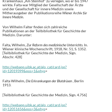
Krankenhaus „Am Steinhof“ zu verlegen, wo er bis 1947
wirkte. Falta war Mitglied der Gesellschaft der Ärzte
und der Gesellschaft für innere Medizin sowie
Mitherausgeber der Publikationsreihe
Wiener Archiv für
Innere Medizin
.
Von Wilhelm Falter finden sich zahlreiche
Publikationen an der Teilbibliothek für Geschichte der
Medizin. Darunter:
Falta, Wilhelm
, Zur Reform des medizinische Unterrichts.
In.
Wiener klinische Wochenschrift, 1918, Nr. 51, S. 1352.
[Teilbibliothek für Geschichte der Medizin, Sign.
Abschr. 428]
http://webapp.uibk.ac.at/alo_cat/card.jsp?
id=12019399&pos=1&phys
=
Falta Wilhelm,
Die Erkrankungen der Blutdrüsen
, Berlin
1913.
[Teilbibliothek für Geschichte der Medizin, Sign. 4.756]
http://webapp.uibk.ac.at/alo_cat/card.jsp?
id=12051656&pos=3&phys
=