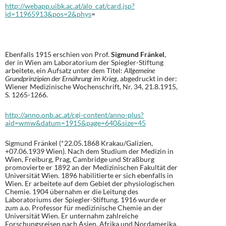
http://webapp.uibk.ac.at/alo_cat/card.jsp?
id=11965913&pos=2&phys
=
Ebenfalls 1915 erschien von Prof.
Sigmund Fränkel
,
der in Wien am Laboratorium der Spiegler-Stiftung
arbeitete, ein Aufsatz unter dem Titel:
Allgemeine
Grundprinzipien der Ernährung im Krieg
, abgedruckt in der:
Wiener Medizinische Wochenschrift, Nr. 34, 21.8.1915,
S. 1265-1266.
http://anno.onb.ac.at/cgi-content/anno-plus?
aid=wmw&datum=1915&page=640&size=45
Sigmund Fränkel (*22.05.1868 Krakau/Galizien,
+07.06.1939 Wien). Nach dem Studium der Medizin in
Wien, Freiburg, Prag, Cambridge und Straßburg
promovierte er 1892 an der Medizinischen Fakultät der
Universität Wien. 1896 habilitierte er sich ebenfalls in
Wien. Er arbeitete auf dem Gebiet der physiologischen
Chemie. 1904 übernahm er die Leitung des
Laboratoriums der Spiegler-Stiftung. 1916 wurde er
zum a.o. Professor für medizinische Chemie an der
Universität Wien. Er unternahm zahlreiche
Forschungsreisen nach Asien, Afrika und Nordamerika.