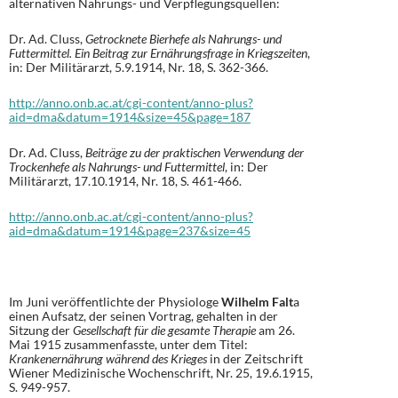
alternativen Nahrungs- und Verpflegungsquellen:
Dr. Ad. Cluss,
Getrocknete Bierhefe als Nahrungs- und
Futtermittel. Ein Beitrag zur Ernährungsfrage in Kriegszeiten
,
in: Der Militärarzt, 5.9.1914, Nr. 18, S. 362-366.
http://anno.onb.ac.at/cgi-content/anno-plus?
aid=dma&datum=1914&size=45&page=187
Dr. Ad. Cluss,
Beiträge zu der praktischen Verwendung der
Trockenhefe als Nahrungs- und Futtermittel
, in: Der
Militärarzt, 17.10.1914, Nr. 18, S. 461-466.
http://anno.onb.ac.at/cgi-content/anno-plus?
aid=dma&datum=1914&page=237&size=45
Im Juni veröffentlichte der Physiologe
Wilhelm Falt
a
einen Aufsatz, der seinen Vortrag, gehalten in der
Sitzung der
Gesellschaft für die gesamte Therapie
am 26.
Mai 1915 zusammenfasste, unter dem Titel:
Krankenernährung während des Krieges
in der Zeitschrift
Wiener Medizinische Wochenschrift, Nr. 25, 19.6.1915,
S. 949-957.