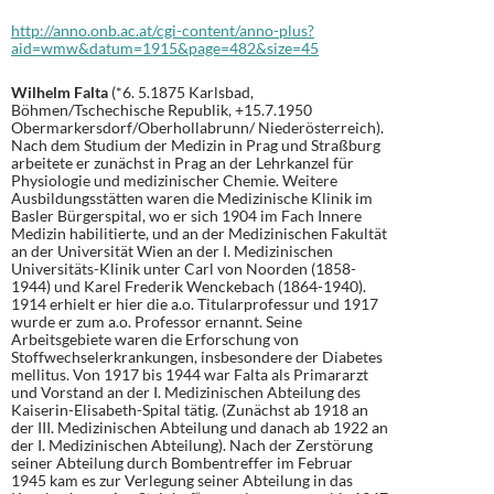
http://anno.onb.ac.at/cgi-content/anno-plus?
aid=wmw&datum=1915&page=482&size=45
Wilhelm Falta
(*6. 5.1875 Karlsbad,
Böhmen/Tschechische Republik, +15.7.1950
Obermarkersdorf/Oberhollabrunn/ Niederösterreich).
Nach dem Studium der Medizin in Prag und Straßburg
arbeitete er zunächst in Prag an der Lehrkanzel für
Physiologie und medizinischer Chemie. Weitere
Ausbildungsstätten waren die Medizinische Klinik im
Basler Bürgerspital, wo er sich 1904 im Fach Innere
Medizin habilitierte, und an der Medizinischen Fakultät
an der Universität Wien an der I. Medizinischen
Universitäts-Klinik unter Carl von Noorden (1858-
1944) und Karel Frederik Wenckebach (1864-1940).
1914 erhielt er hier die a.o. Titularprofessur und 1917
wurde er zum a.o. Professor ernannt. Seine
Arbeitsgebiete waren die Erforschung von
Stoffwechselerkrankungen, insbesondere der Diabetes
mellitus. Von 1917 bis 1944 war Falta als Primararzt
und Vorstand an der I. Medizinischen Abteilung des
Kaiserin-Elisabeth-Spital tätig. (Zunächst ab 1918 an
der III. Medizinischen Abteilung und danach ab 1922 an
der I. Medizinischen Abteilung). Nach der Zerstörung
seiner Abteilung durch Bombentreffer im Februar
1945 kam es zur Verlegung seiner Abteilung in das