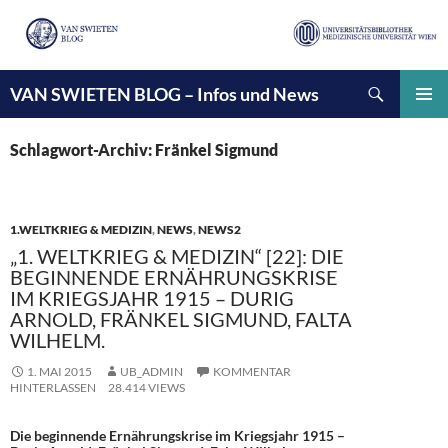
Suchen
VAN SWIETEN BLOG – Infos und News
ZUM
INHALT
PRIMÄ
SPRINGEN
MENÜ
Schlagwort-Archiv: Fränkel Sigmund
1.WELTKRIEG & MEDIZIN
,
NEWS
,
NEWS2
„1. WELTKRIEG & MEDIZIN“ [22]: DIE
BEGINNENDE ERNÄHRUNGSKRISE
IM KRIEGSJAHR 1915 – DURIG
ARNOLD, FRÄNKEL SIGMUND, FALTA
WILHELM.
1. MAI 2015
UB_ADMIN
KOMMENTAR
HINTERLASSEN
28.414 VIEWS
Die beginnende Ernährungskrise im Kriegsjahr 1915 –