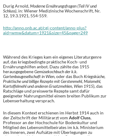
Durig Arnold,
Moderne Ernährungsfragen (Teil IV und
Schluss)
, in: Wiener Medizinische Wochenschrift, Nr.
12, 19.3.1921, 554-559.
http://anno.onb.ac.at/cgi-content/anno-plus?
aid=wmw&datum=1921&size=45&page=249
Während des Krieges kam ein eigenes Literaturgenre
auf, das kriegsbedingte praktische Koch- und
Ernährungshilfen anbot. Dazu zählte das 1915
herausgegebene
Gemüsekochbuch der k.k.
Gartenbaugesellschaft in Wien
, oder das Buch
Kriegsküche,
Praktische und billige Rezepte mit Gerstenmehl, Maismehl,
Kartoffelmehl und anderen Ersatzmehlen, Wien 1915
), das
Ratschläge und preiswerte Rezepte samt dafür
geeigneter Nahrungsmittel einem breiten Publikum zur
Lebenserhaltung versprach.
In diesem Kontext erschienen im Herbst 1914 auch in
der Zeitschrift der Militärarzt vom
Adolf Cluss
,
Professor an der Hochschule für Bodenkultur und
Mitglied des Lebensmittelbeirates im k.k. Ministerium
des Inneren, zwei Aufsätze mit Überlegungen zu