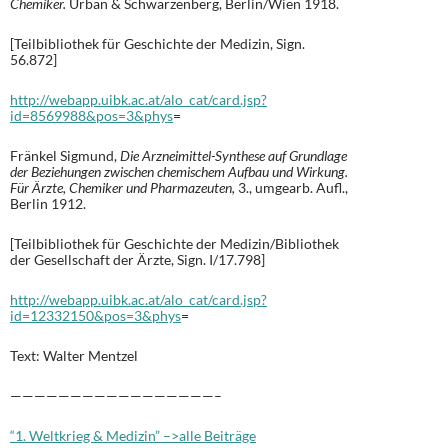
Chemiker.
Urban & Schwarzenberg, Berlin/Wien 1918.
[Teilbibliothek für Geschichte der Medizin, Sign.
56.872]
http://webapp.uibk.ac.at/alo_cat/card.jsp?
id=8569988&pos=3&phys
=
Fränkel Sigmund,
Die Arzneimittel-Synthese auf Grundlage
der Beziehungen zwischen chemischem Aufbau und Wirkung.
Für Ärzte, Chemiker und Pharmazeuten,
3., umgearb. Aufl.,
Berlin 1912.
[Teilbibliothek für Geschichte der Medizin/Bibliothek
der Gesellschaft der Ärzte, Sign. I/17.798]
http://webapp.uibk.ac.at/alo_cat/card.jsp?
id=12332150&pos=3&phys
=
Text: Walter Mentzel
—————————————————–
“1. Weltkrieg & Medizin” –>alle Beiträge