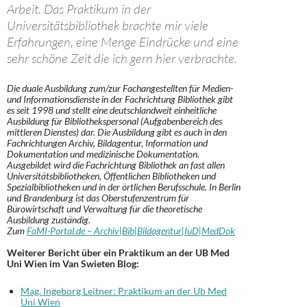
Arbeit. Das Praktikum in der
Universitätsbibliothek brachte mir viele
Erfahrungen, eine Menge Eindrücke und eine
sehr schöne Zeit die ich gern hier verbrachte.
Die duale Ausbildung zum/zur Fachangestellten für Medien-
und Informationsdienste in der Fachrichtung Bibliothek gibt
es seit 1998 und stellt eine deutschlandweit einheitliche
Ausbildung für Bibliothekspersonal (Aufgabenbereich des
mittleren Dienstes) dar. Die Ausbildung gibt es auch in den
Fachrichtungen Archiv, Bildagentur, Information und
Dokumentation und medizinische Dokumentation.
Ausgebildet wird die Fachrichtung Bibliothek an fast allen
Universitätsbibliotheken, Öffentlichen Bibliotheken und
Spezialbibliotheken und in der örtlichen Berufsschule. In Berlin
und Brandenburg ist das Oberstufenzentrum für
Bürowirtschaft und Verwaltung für die theoretische
Ausbildung zuständig.
Zum
FaMI-Portal.de – Archiv|Bib|Bildagentur|IuD|MedDok
Weiterer Bericht über ein Praktikum an der UB Med
Uni Wien im Van Swieten Blog:
Mag. Ingeborg Leitner: Praktikum an der Ub Med
Uni Wien