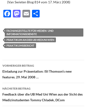
(Van Swieten Blog 814 vom 17. März 2008)
F
M
E
T
ac
as
m
ei
e
to
ail
le
FACHANGESTELLTE FÜR MEDIEN- UND
b
d
n
INFORMATIONSDIENSTE
PRAKTIKUM AN DER UB MEDUNI WIEN
o
o
PRAKTIKUMSBERICHT
o
n
k
Beitragsnavigation
VORHERIGER BEITRAG
Einladung zur Präsentation: ISI Thomson’s new
features. 29. Mai 2008 …
NÄCHSTER BEITRAG
Feedback über die UB Med Uni Wien aus der Sicht des
Medizinstudenten Tommy Chladek, DCom