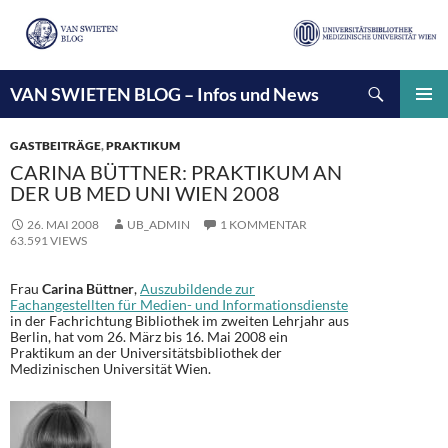
Suchen
VAN SWIETEN BLOG – Infos und News
ZUM
INHALT
PRIMÄ
SPRINGEN
MENÜ
GASTBEITRÄGE
,
PRAKTIKUM
CARINA BÜTTNER: PRAKTIKUM AN
DER UB MED UNI WIEN 2008
26. MAI 2008
UB_ADMIN
1 KOMMENTAR
63.591 VIEWS
Frau
Carina Büttner
,
Auszubildende zur
Fachangestellten für Medien- und Informationsdienste
in der Fachrichtung Bibliothek im zweiten Lehrjahr aus
Berlin, hat vom 26. März bis 16. Mai 2008 ein
Praktikum an der Universitätsbibliothek der
Medizinischen Universität Wien.