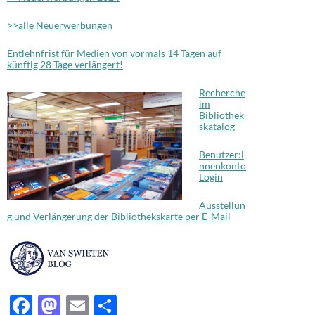
>>alle Neuerwerbungen
Entlehnfrist für Medien von vormals 14 Tagen auf
künftig 28 Tage verlängert!
Recherche
im
Bibliothek
skatalog
Benutzer:i
nnenkonto
Login
Ausstellun
g und Verlängerung der Bibliothekskarte per E-Mail
F
M
E
T