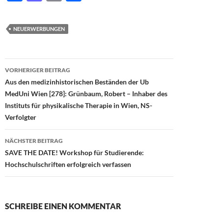
ac
as
m
ei
e
to
ail
le
NEUERWERBUNGEN
b
d
n
o
o
Beitragsnavigation
o
n
VORHERIGER BEITRAG
Aus den medizinhistorischen Beständen der Ub
k
MedUni Wien [278]: Grünbaum, Robert – Inhaber des
Instituts für physikalische Therapie in Wien, NS-
Verfolgter
NÄCHSTER BEITRAG
SAVE THE DATE! Workshop für Studierende:
Hochschulschriften erfolgreich verfassen
SCHREIBE EINEN KOMMENTAR