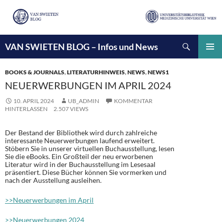
Suchen
VAN SWIETEN BLOG – Infos und News
ZUM
INHALT
PRIMÄ
SPRINGEN
MENÜ
BOOKS & JOURNALS
,
LITERATURHINWEIS
,
NEWS
,
NEWS1
NEUERWERBUNGEN IM APRIL 2024
10. APRIL 2024
UB_ADMIN
KOMMENTAR
HINTERLASSEN
2.507 VIEWS
Der Bestand der Bibliothek wird durch zahlreiche
interessante Neuerwerbungen laufend erweitert.
Stöbern Sie in unserer virtuellen Buchausstellung, lesen
Sie die eBooks. Ein Großteil der neu erworbenen
Literatur wird in der Buchausstellung im Lesesaal
präsentiert. Diese Bücher können Sie vormerken und
nach der Ausstellung ausleihen.
>>Neuerwerbungen im April
>>Neuerwerbungen 2024