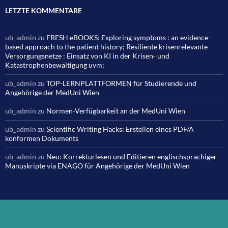
LETZTE KOMMENTARE
ub_admin
zu
FRESH eBOOKS: Exploring symptoms : an evidence-
based approach to the patient history; Resiliente krisenrelevante
Versorgungsnetze : Einsatz von KI in der Krisen- und
Katastrophenbewältigung uvm;
ub_admin
zu
TOP-LERNPLATTFORMEN für Studierende und
Angehörige der MedUni Wien
ub_admin
zu
Normen-Verfügbarkeit an der MedUni Wien
ub_admin
zu
Scientific Writing Hacks: Erstellen eines PDF/A
konformen Dokuments
ub_admin
zu
Neu: Korrekturlesen und Editieren englischsprachiger
Manuskripte via ENAGO für Angehörige der MedUni Wien