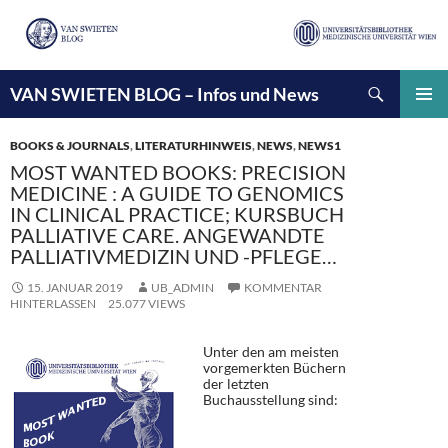
Suchen
VAN SWIETEN BLOG – Infos und News
ZUM
INHALT
PRIMÄ
SPRINGEN
MENÜ
BOOKS & JOURNALS
,
LITERATURHINWEIS
,
NEWS
,
NEWS1
MOST WANTED BOOKS: PRECISION
MEDICINE : A GUIDE TO GENOMICS
IN CLINICAL PRACTICE; KURSBUCH
PALLIATIVE CARE. ANGEWANDTE
PALLIATIVMEDIZIN UND -PFLEGE…
15. JANUAR 2019
UB_ADMIN
KOMMENTAR
HINTERLASSEN
25.077 VIEWS
Unter den am meisten
vorgemerkten Büchern
der letzten
Buchausstellung sind: