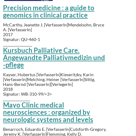
Precision medicine : a guide to
genomics in clinical practice
McCarthy, Jeanette J. [VerfasserIn]Mendelsohn, Bryce
A. [VerfasserIn]
2017
Signatur: QU-460-1
________________
Kursbuch Palliative Care.
Angewandte Palliativmedizin und
-pflege
Kayser, Hubertus [VerfasserIn]Kieseritzky, Karin
[VerfasserIn]Melching, Heiner [VerfasserIn]Sittig,
Hans-Bernd [VerfasserIn][VerlegerIn]
2018
Signatur: WB-310-99/<3>
_______________
Mayo Clinic medical
neurosciences : organized by
neurologic systems and levels
Benarroch, Eduardo E. [VerfasserIn]Cutsforth-Gregory,
Jeremy K. [VerfasserIn]Flemming, Kelly D.