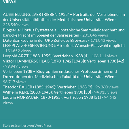
VIEWS
AUSSTELLUNG: „VERTRIEBEN 1938“ – Portraits der Vertriebenen in
der Universitätsbibliothek der Medizinischen Universität Wien
-
228.540 views
Blogserie: Hortus Eystettensis – botanische Sammelleidenschaft und
barocke Pracht im Spiegel der Jahreszeiten
- 203.846 views
Datenbanksuche in der URL-Zeile des Browsers
- 171.843 views
LESEPLATZ-RESERVIERUNG: Ab sofort Wunsch-Platzwahl möglich!
- 131.652 views
Leopold ARZT (1883-1955): Vertrieben 1938 [4]
- 106.111 views
Viktor HAMMERSCHLAG (1870-1942 [1943]): Vertrieben 1938 [42]
- 99.949 views
Vertrieben 1938 – Biographien entlassener Professor:innen und
Dozent:innen der Medizinischen Fakultät der Universität Wien
-
96.717 views
Theodor BAUER (1885-1946): Vertrieben 1938 [9]
- 96.360 views
Wilhelm KERL (1880-1945): Vertrieben 1938 [58]
- 94.915 views
Ludwig HOFBAUER (1873-1955): Vertrieben 1938 [51]
- 94.642
views
Stolz präsentiert von WordPress