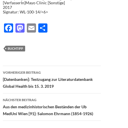
[VerfasserIn]Mayo Clinic [Sonstige]
2017
Signatur: WL-100-14/<6>
F
M
E
T
ac
as
m
ei
e
to
ail
le
BUCHTIPP
b
d
n
o
o
Beitragsnavigation
o
n
VORHERIGER BEITRAG
[Datenbanken]: Testzugang zur Literaturdatenbank
k
Global Health bis 15. 3. 2019
NÄCHSTER BEITRAG
Aus den medizinhistorischen Beständen der Ub
MedUni Wien [91]: Salomon Ehrmann (1854-1926)