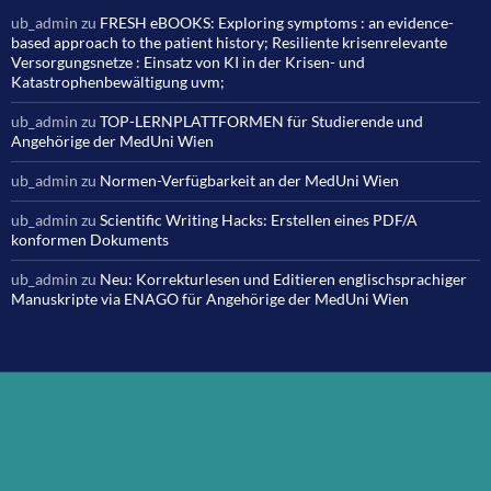
ub_admin
zu
FRESH eBOOKS: Exploring symptoms : an evidence-
based approach to the patient history; Resiliente krisenrelevante
Versorgungsnetze : Einsatz von KI in der Krisen- und
Katastrophenbewältigung uvm;
ub_admin
zu
TOP-LERNPLATTFORMEN für Studierende und
Angehörige der MedUni Wien
ub_admin
zu
Normen-Verfügbarkeit an der MedUni Wien
ub_admin
zu
Scientific Writing Hacks: Erstellen eines PDF/A
konformen Dokuments
ub_admin
zu
Neu: Korrekturlesen und Editieren englischsprachiger
Manuskripte via ENAGO für Angehörige der MedUni Wien