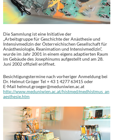
Die Sammlung ist eine Initiative der
„Arbeitsgruppe für Geschichte der Anästhesie und
Intensivmedizin der Österreichischen Gesellschaft für
Anästhesiologie, Reanimation und Intensivmedizin“,
wurde im Jahr 2001 in einem eigens adaptierten Raum
im Gebäude des Josephinums aufgestellt und am 28.
Juni 2002 offiziell eröffnet.
Besichtigungstermine nach vorheriger Anmeldung bei
Dr. Helmut Gröger Tel + 43 1 4277 63415 oder
E-Mail helmut.groeger@meduniwien.ac.at
http://www.meduniwien.ac.at/histmed/medhistmus_an
aesthesie.htm