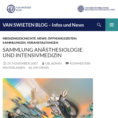
Suchen
VAN SWIETEN BLOG – Infos und News
ZUM
INHALT
PRIMÄ
SPRINGEN
MENÜ
MEDIZINGESCHICHTE
,
NEWS
,
ÖFFNUNGSZEITEN
,
SAMMLUNGEN
,
VERANSTALTUNGEN
SAMMLUNG ANÄSTHESIOLOGIE
UND INTENSIVMEDIZIN
29. NOVEMBER 2007
UB_ADMIN
KOMMENTAR
HINTERLASSEN
46.290 VIEWS