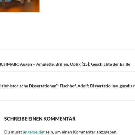
T
i
e
n
on
ICHMAIR: Augen – Amulette, Brillen, Optik [15]: Geschichte der Brille
nhistorische Dissertationen“: Fischhof, Adolf: Dissertatio inauguralis
SCHREIBE EINEN KOMMENTAR
Du musst
angemeldet
sein, um einen Kommentar abzugeben.