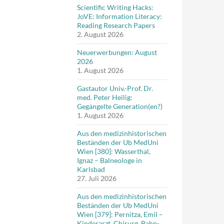
Scientific Writing Hacks:
JoVE: Information Literacy:
Reading Research Papers
2. August 2026
Neuerwerbungen: August
2026
1. August 2026
Gastautor Univ.-Prof. Dr.
med. Peter Heilig:
Gegängelte Generation(en?)
1. August 2026
Aus den medizinhistorischen
Beständen der Ub MedUni
Wien [380]: Wasserthal,
Ignaz – Balneologe in
Karlsbad
27. Juli 2026
Aus den medizinhistorischen
Beständen der Ub MedUni
Wien [379]: Pernitza, Emil –
Kinderarzt, Chirurg, Bahn-