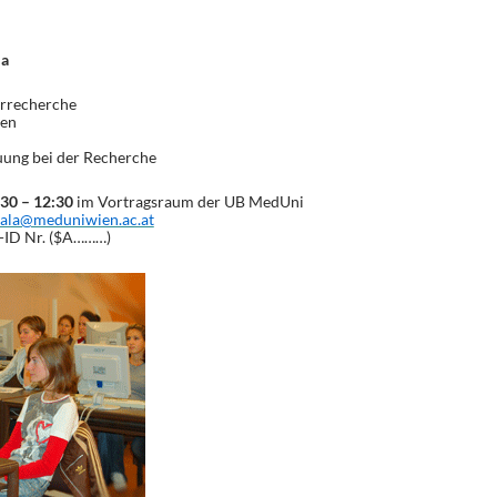
la
urrecherche
ken
uung bei der Recherche
:30 – 12:30
im Vortragsraum der UB MedUni
ala@meduniwien.ac.at
s-ID Nr. ($A………)