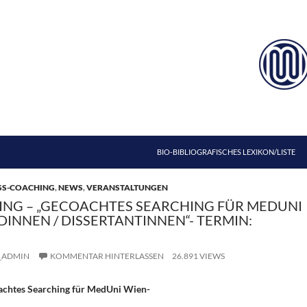
ZUM INHALT SPRINGEN
BIO-BIBLIOGRAFISCHES LEXIKON/LISTE
SS-COACHING
,
NEWS
,
VERANSTALTUNGEN
HING – „GECOACHTES SEARCHING FÜR MEDUNI
INNEN / DISSERTANTINNEN“- TERMIN:
_ADMIN
KOMMENTAR HINTERLASSEN
26.891 VIEWS
achtes Searching für MedUni Wien-