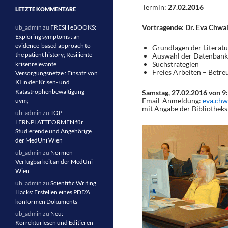
Termin:
27.02.2016
LETZTE KOMMENTARE
Vortragende: Dr. Eva Chwa
ub_admin
zu
FRESH eBOOKS:
Exploring symptoms : an
evidence-based approach to
Grundlagen der Literat
the patient history; Resiliente
Auswahl der Datenban
Suchstrategien
krisenrelevante
Freies Arbeiten – Betre
Versorgungsnetze : Einsatz von
KI in der Krisen- und
Katastrophenbewältigung
Samstag, 27.02.2016 von 9
Email-Anmeldung:
eva.chw
uvm;
mit Angabe der Bibliothek
ub_admin
zu
TOP-
LERNPLATTFORMEN für
Studierende und Angehörige
der MedUni Wien
ub_admin
zu
Normen-
Verfügbarkeit an der MedUni
Wien
ub_admin
zu
Scientific Writing
Hacks: Erstellen eines PDF/A
konformen Dokuments
ub_admin
zu
Neu:
Korrekturlesen und Editieren