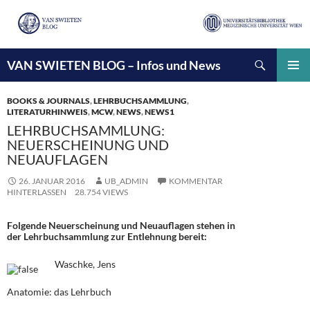
Suchen
VAN SWIETEN BLOG – Infos und News
ZUM
INHALT
PRIMÄ
SPRINGEN
MENÜ
BOOKS & JOURNALS
,
LEHRBUCHSAMMLUNG
,
LITERATURHINWEIS
,
MCW
,
NEWS
,
NEWS1
LEHRBUCHSAMMLUNG:
NEUERSCHEINUNG UND
NEUAUFLAGEN
26. JANUAR 2016
UB_ADMIN
KOMMENTAR
HINTERLASSEN
28.754 VIEWS
Folgende Neuerscheinung und Neuauflagen stehen in
der Lehrbuchsammlung zur Entlehnung bereit:
Waschke, Jens
Anatomie: das Lehrbuch