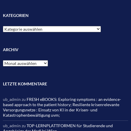
KATEGORIEN
Kategorien
ARCHIV
Archiv
LETZTE KOMMENTARE
ub_admin
zu
FRESH eBOOKS: Exploring symptoms : an evidence-
based approach to the patient history; Resiliente krisenrelevante
Versorgungsnetze : Einsatz von KI in der Krisen- und
Katastrophenbewältigung uvm;
ub_admin
zu
TOP-LERNPLATTFORMEN für Studierende und
Angehörige der MedUni Wien