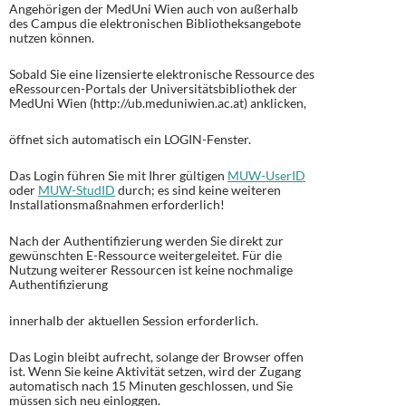
Angehörigen der MedUni Wien auch von außerhalb
des Campus die elektronischen Bibliotheksangebote
nutzen können.
Sobald Sie eine lizensierte elektronische Ressource des
eRessourcen-Portals der Universitätsbibliothek der
MedUni Wien (http://ub.meduniwien.ac.at) anklicken,
öffnet sich automatisch ein LOGIN-Fenster.
Das Login führen Sie mit Ihrer gültigen
MUW-UserID
oder
MUW-StudID
durch; es sind keine weiteren
Installationsmaßnahmen erforderlich!
Nach der Authentifizierung werden Sie direkt zur
gewünschten E-Ressource weitergeleitet. Für die
Nutzung weiterer Ressourcen ist keine nochmalige
Authentifizierung
innerhalb der aktuellen Session erforderlich.
Das Login bleibt aufrecht, solange der Browser offen
ist. Wenn Sie keine Aktivität setzen, wird der Zugang
automatisch nach 15 Minuten geschlossen, und Sie
müssen sich neu einloggen.