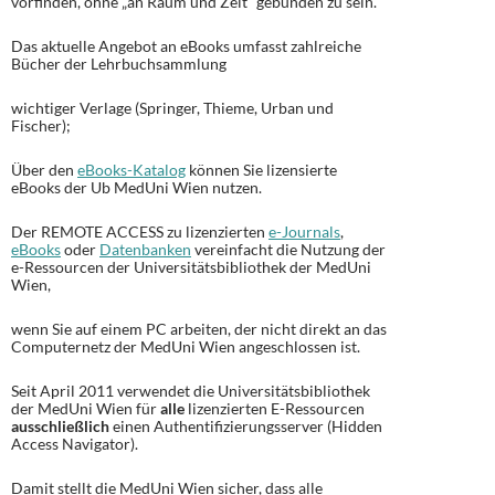
vorfinden, ohne „an Raum und Zeit“ gebunden zu sein.
Das aktuelle Angebot an eBooks umfasst zahlreiche
Bücher der Lehrbuchsammlung
wichtiger Verlage (Springer, Thieme, Urban und
Fischer);
Über den
eBooks-Katalog
können Sie lizensierte
eBooks der Ub MedUni Wien nutzen.
Der REMOTE ACCESS zu lizenzierten
e-Journals
,
eBooks
oder
Datenbanken
vereinfacht die Nutzung der
e-Ressourcen der Universitätsbibliothek der MedUni
Wien,
wenn Sie auf einem PC arbeiten, der nicht direkt an das
Computernetz der MedUni Wien angeschlossen ist.
Seit April 2011 verwendet die Universitätsbibliothek
der MedUni Wien für
alle
lizenzierten E-Ressourcen
ausschließlich
einen Authentifizierungsserver (Hidden
Access Navigator).
Damit stellt die MedUni Wien sicher, dass alle