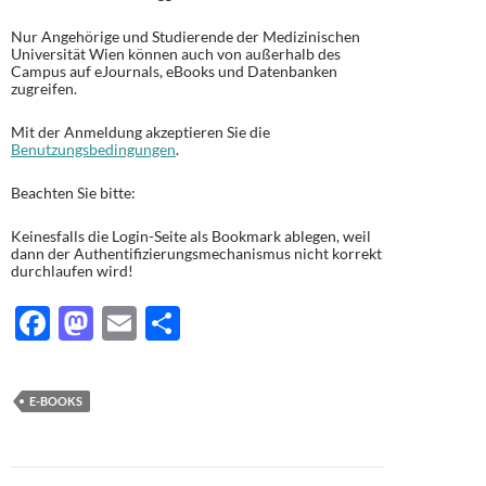
Nur Angehörige und Studierende der Medizinischen
Universität Wien können auch von außerhalb des
Campus auf eJournals, eBooks und Datenbanken
zugreifen.
Mit der Anmeldung akzeptieren Sie die
Benutzungsbedingungen
.
Beachten Sie bitte:
Keinesfalls die Login-Seite als Bookmark ablegen, weil
dann der Authentifizierungsmechanismus nicht korrekt
durchlaufen wird!
F
M
E
T
ac
as
m
ei
e
to
ail
le
E-BOOKS
b
d
n
o
o
Beitragsnavigation