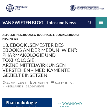
Suchen
VAN SWIETEN BLOG – Infos und News
ZUM
INHALT
PRIMÄ
SPRINGEN
MENÜ
ALLGEMEINES
,
BOOKS & JOURNALS
,
E-BOOKS
,
EBOOKS
NEU
,
NEWS
13. EBOOK „SEMESTER DES
EBOOKS AN DER MEDUNI WIEN“:
PHARMAKOLOGIE UND
TOXIKOLOGIE :
ARZNEIMITTELWIRKUNGEN
VERSTEHEN – MEDIKAMENTE
GEZIELT EINSETZEN
21. APRIL 2014
UB_ADMIN
KOMMENTAR
HINTERLASSEN
38.064 VIEWS
>>DOWNLOAD