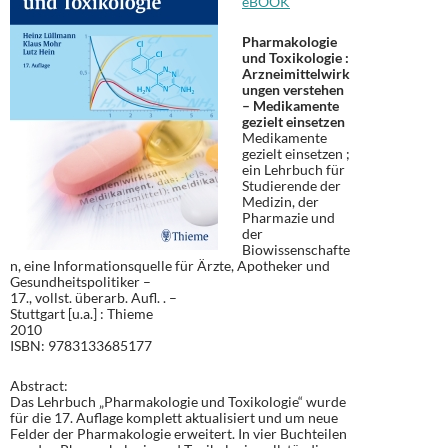
eBOOK
Pharmakologie
und Toxikologie :
Arzneimittelwirk
ungen verstehen
– Medikamente
gezielt einsetzen
Medikamente
gezielt einsetzen ;
ein Lehrbuch für
Studierende der
Medizin, der
Pharmazie und
der
Biowissenschafte
n, eine Informationsquelle für Ärzte, Apotheker und
Gesundheitspolitiker –
17., vollst. überarb. Aufl. . –
Stuttgart [u.a.] : Thieme
2010
ISBN: 9783133685177
Abstract:
Das Lehrbuch „Pharmakologie und Toxikologie“ wurde
für die 17. Auflage komplett aktualisiert und um neue
Felder der Pharmakologie erweitert. In vier Buchteilen