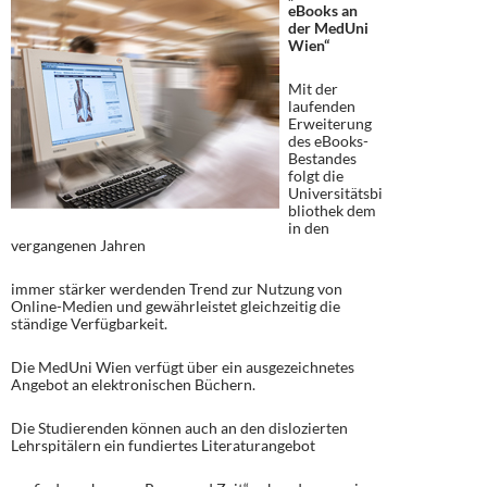
eBooks an
der MedUni
Wien“
Mit der
laufenden
Erweiterung
des eBooks-
Bestandes
folgt die
Universitätsbi
bliothek dem
in den
vergangenen Jahren
immer stärker werdenden Trend zur Nutzung von
Online-Medien und gewährleistet gleichzeitig die
ständige Verfügbarkeit.
Die MedUni Wien verfügt über ein ausgezeichnetes
Angebot an elektronischen Büchern.
Die Studierenden können auch an den dislozierten
Lehrspitälern ein fundiertes Literaturangebot