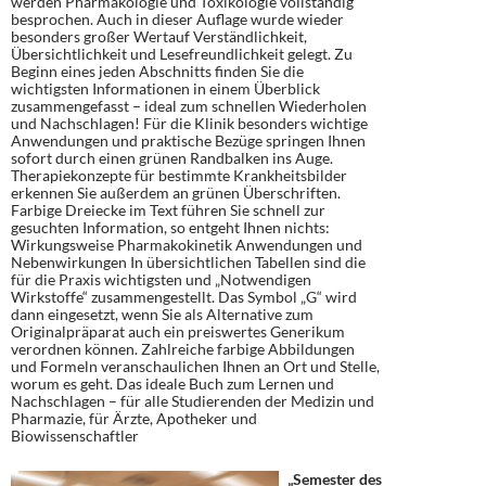
werden Pharmakologie und Toxikologie vollständig
besprochen. Auch in dieser Auflage wurde wieder
besonders großer Wertauf Verständlichkeit,
Übersichtlichkeit und Lesefreundlichkeit gelegt. Zu
Beginn eines jeden Abschnitts finden Sie die
wichtigsten Informationen in einem Überblick
zusammengefasst – ideal zum schnellen Wiederholen
und Nachschlagen! Für die Klinik besonders wichtige
Anwendungen und praktische Bezüge springen Ihnen
sofort durch einen grünen Randbalken ins Auge.
Therapiekonzepte für bestimmte Krankheitsbilder
erkennen Sie außerdem an grünen Überschriften.
Farbige Dreiecke im Text führen Sie schnell zur
gesuchten Information, so entgeht Ihnen nichts:
Wirkungsweise Pharmakokinetik Anwendungen und
Nebenwirkungen In übersichtlichen Tabellen sind die
für die Praxis wichtigsten und „Notwendigen
Wirkstoffe“ zusammengestellt. Das Symbol „G“ wird
dann eingesetzt, wenn Sie als Alternative zum
Originalpräparat auch ein preiswertes Generikum
verordnen können. Zahlreiche farbige Abbildungen
und Formeln veranschaulichen Ihnen an Ort und Stelle,
worum es geht. Das ideale Buch zum Lernen und
Nachschlagen – für alle Studierenden der Medizin und
Pharmazie, für Ärzte, Apotheker und
Biowissenschaftler
„Semester des