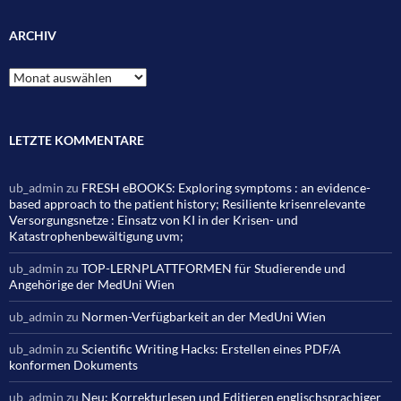
ARCHIV
Archiv
LETZTE KOMMENTARE
ub_admin
zu
FRESH eBOOKS: Exploring symptoms : an evidence-
based approach to the patient history; Resiliente krisenrelevante
Versorgungsnetze : Einsatz von KI in der Krisen- und
Katastrophenbewältigung uvm;
ub_admin
zu
TOP-LERNPLATTFORMEN für Studierende und
Angehörige der MedUni Wien
ub_admin
zu
Normen-Verfügbarkeit an der MedUni Wien
ub_admin
zu
Scientific Writing Hacks: Erstellen eines PDF/A
konformen Dokuments
ub_admin
zu
Neu: Korrekturlesen und Editieren englischsprachiger