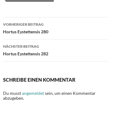
b
d
n
o
o
Beitragsnavigation
o
n
VORHERIGER BEITRAG
Hortus Eystettensis 280
k
NÄCHSTER BEITRAG
Hortus Eystettensis 282
SCHREIBE EINEN KOMMENTAR
Du musst
angemeldet
sein, um einen Kommentar
abzugeben.