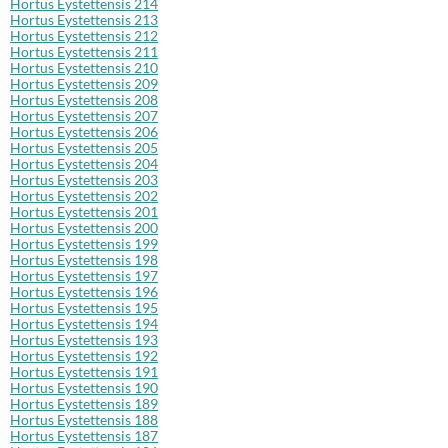
Hortus Eystettensis 214
Hortus Eystettensis 213
Hortus Eystettensis 212
Hortus Eystettensis 211
Hortus Eystettensis 210
Hortus Eystettensis 209
Hortus Eystettensis 208
Hortus Eystettensis 207
Hortus Eystettensis 206
Hortus Eystettensis 205
Hortus Eystettensis 204
Hortus Eystettensis 203
Hortus Eystettensis 202
Hortus Eystettensis 201
Hortus Eystettensis 200
Hortus Eystettensis 199
Hortus Eystettensis 198
Hortus Eystettensis 197
Hortus Eystettensis 196
Hortus Eystettensis 195
Hortus Eystettensis 194
Hortus Eystettensis 193
Hortus Eystettensis 192
Hortus Eystettensis 191
Hortus Eystettensis 190
Hortus Eystettensis 189
Hortus Eystettensis 188
Hortus Eystettensis 187