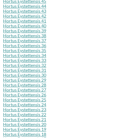
Hortus Eystettensis 45
Hortus Eystettensis 44
Hortus Eystettensis 43
Hortus Eystettensis 42
Hortus Eystettensis 41
Hortus Eystettensis 40
Hortus Eystettensis 39
Hortus Eystettensis 38
Hortus Eystettensis 37
Hortus Eystettensis 36
Hortus Eystettensis 35
Hortus Eystettensis 34
Hortus Eystettensis 33
Hortus Eystettensis 32
Hortus Eystettensis 31
Hortus Eystettensis 30
Hortus Eystettensis 29
Hortus Eystettensis 28
Hortus Eystettensis 27
Hortus Eystettensis 26
Hortus Eystettensis 25
Hortus Eystettensis 24
Hortus Eystettensis 23
Hortus Eystettensis 22
Hortus Eystettensis 21
Hortus Eystettensis 20
Hortus Eystettensis 19
Hortus Eystettensis 18