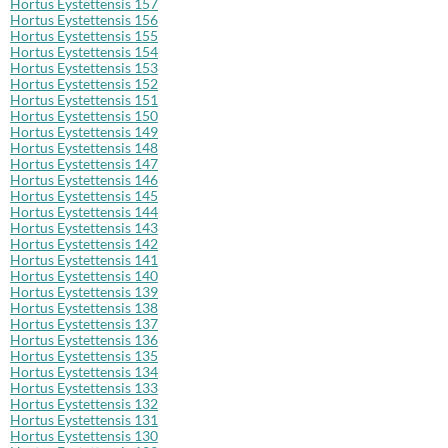
Hortus Eystettensis 157
Hortus Eystettensis 156
Hortus Eystettensis 155
Hortus Eystettensis 154
Hortus Eystettensis 153
Hortus Eystettensis 152
Hortus Eystettensis 151
Hortus Eystettensis 150
Hortus Eystettensis 149
Hortus Eystettensis 148
Hortus Eystettensis 147
Hortus Eystettensis 146
Hortus Eystettensis 145
Hortus Eystettensis 144
Hortus Eystettensis 143
Hortus Eystettensis 142
Hortus Eystettensis 141
Hortus Eystettensis 140
Hortus Eystettensis 139
Hortus Eystettensis 138
Hortus Eystettensis 137
Hortus Eystettensis 136
Hortus Eystettensis 135
Hortus Eystettensis 134
Hortus Eystettensis 133
Hortus Eystettensis 132
Hortus Eystettensis 131
Hortus Eystettensis 130