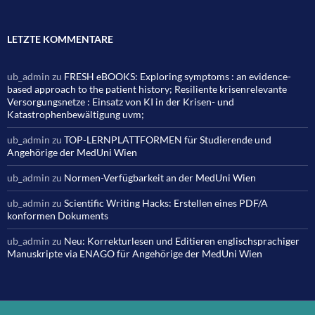
LETZTE KOMMENTARE
ub_admin
zu
FRESH eBOOKS: Exploring symptoms : an evidence-
based approach to the patient history; Resiliente krisenrelevante
Versorgungsnetze : Einsatz von KI in der Krisen- und
Katastrophenbewältigung uvm;
ub_admin
zu
TOP-LERNPLATTFORMEN für Studierende und
Angehörige der MedUni Wien
ub_admin
zu
Normen-Verfügbarkeit an der MedUni Wien
ub_admin
zu
Scientific Writing Hacks: Erstellen eines PDF/A
konformen Dokuments
ub_admin
zu
Neu: Korrekturlesen und Editieren englischsprachiger
Manuskripte via ENAGO für Angehörige der MedUni Wien