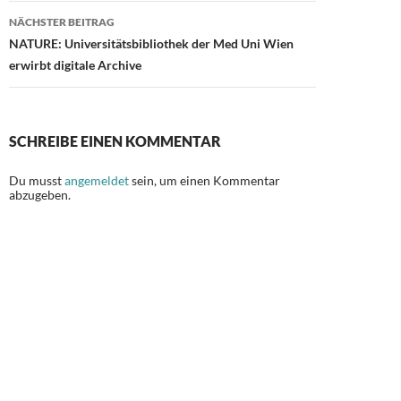
o
n
NÄCHSTER BEITRAG
k
NATURE: Universitätsbibliothek der Med Uni Wien
erwirbt digitale Archive
SCHREIBE EINEN KOMMENTAR
Du musst
angemeldet
sein, um einen Kommentar
abzugeben.