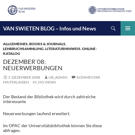
Suchen
VAN SWIETEN BLOG – Infos und News
ZUM
INHALT
PRIMÄ
SPRINGEN
MENÜ
ALLGEMEINES
,
BOOKS & JOURNALS
,
LEHRBUCHSAMMLUNG
,
LITERATURHINWEIS
,
ONLINE-
KATALOG
DEZEMBER`08:
NEUERWERBUNGEN
3. DEZEMBER 2008
UB_ADMIN
KOMMENTAR
HINTERLASSEN
45.292 VIEWS
Der Bestand der Bibliothek wird durch zahlreiche
interessante
Neuerwerbungen laufend erweitert.
Im OPAC der Universitätsbibliothek können Sie diese
abfragen.