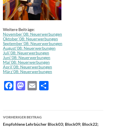
Weitere Beiträge:
November`08: Neuerwerbungen
Oktober`08: Neuerwerbungen
September`08: Neuerwerbungen
August`08: Neuerwerbungen
Juli`08: Neuerwerbungen
Juni`08: Neuerwerbungen
Mai`08: Neuerwerbungen
April`08: Neuerwerbungen
März`08: Neuerwerbungen
F
M
E
T
ac
as
m
ei
e
to
ail
le
b
d
n
Beitragsnavigation
VORHERIGER BEITRAG
o
o
Empfohlene Lehrbücher Block03; Block09; Block22;