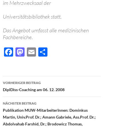
im Mehrzwecksaal der
Universitätsbibliothek statt.
Das Angebot umfasst alle medizinischen
Fachbereiche.
F
M
E
T
ac
as
m
ei
e
to
ail
le
b
d
n
Beitragsnavigation
VORHERIGER BEITRAG
o
o
DiplDiss-Coaching am 06. 12. 2008
o
n
NÄCHSTER BEITRAG
k
Publikation MUW-MitarbeiterInnen: Dominkus
Martin, Univ.Prof. Dr.; Amann Gabriele, Ass.Prof. Dr.;
Abdolvahab Farshid, Dr.; Brodowicz Thomas,