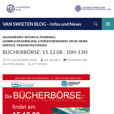
Suchen
VAN SWIETEN BLOG – Infos und News
ZUM
INHALT
PRIMÄ
SPRINGEN
MENÜ
ALLGEMEINES
,
BOOKS & JOURNALS
,
LEHRBUCHSAMMLUNG
,
LITERATURHINWEIS
,
MCW
,
NEWS
,
SERVICE
,
VERANSTALTUNGEN
BÜCHERBÖRSE: 15.12.08 ; 10H-13H
25. NOVEMBER 2008
UB_ADMIN
KOMMENTAR
HINTERLASSEN
36.077 VIEWS