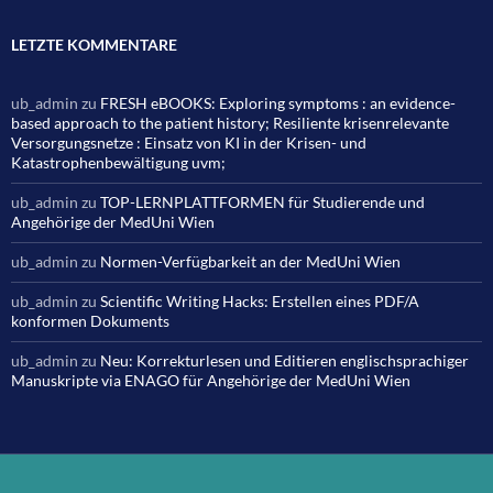
LETZTE KOMMENTARE
ub_admin
zu
FRESH eBOOKS: Exploring symptoms : an evidence-
based approach to the patient history; Resiliente krisenrelevante
Versorgungsnetze : Einsatz von KI in der Krisen- und
Katastrophenbewältigung uvm;
ub_admin
zu
TOP-LERNPLATTFORMEN für Studierende und
Angehörige der MedUni Wien
ub_admin
zu
Normen-Verfügbarkeit an der MedUni Wien
ub_admin
zu
Scientific Writing Hacks: Erstellen eines PDF/A
konformen Dokuments
ub_admin
zu
Neu: Korrekturlesen und Editieren englischsprachiger
Manuskripte via ENAGO für Angehörige der MedUni Wien