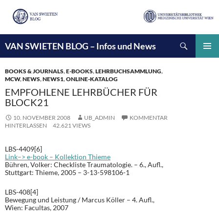
Suchen
VAN SWIETEN BLOG – Infos und News
ZUM
INHALT
PRIMÄ
SPRINGEN
MENÜ
BOOKS & JOURNALS
,
E-BOOKS
,
LEHRBUCHSAMMLUNG
,
MCW
,
NEWS
,
NEWS1
,
ONLINE-KATALOG
EMPFOHLENE LEHRBÜCHER FÜR
BLOCK21
10. NOVEMBER 2008
UB_ADMIN
KOMMENTAR
HINTERLASSEN
42.621 VIEWS
LBS-4409[6]
Link–> e-book – Kollektion Thieme
Bühren, Volker: Checkliste Traumatologie. – 6., Aufl.,
Stuttgart: Thieme, 2005 – 3-13-598106-1
LBS-408[4]
Bewegung und Leistung / Marcus Köller – 4. Aufl.,
Wien: Facultas, 2007