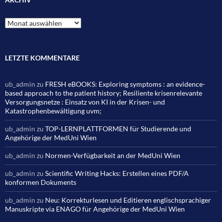
Archiv
LETZTE KOMMENTARE
ub_admin
zu
FRESH eBOOKS: Exploring symptoms : an evidence-
based approach to the patient history; Resiliente krisenrelevante
Versorgungsnetze : Einsatz von KI in der Krisen- und
Katastrophenbewältigung uvm;
ub_admin
zu
TOP-LERNPLATTFORMEN für Studierende und
Angehörige der MedUni Wien
ub_admin
zu
Normen-Verfügbarkeit an der MedUni Wien
ub_admin
zu
Scientific Writing Hacks: Erstellen eines PDF/A
konformen Dokuments
ub_admin
zu
Neu: Korrekturlesen und Editieren englischsprachiger
Manuskripte via ENAGO für Angehörige der MedUni Wien