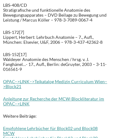
LBS-408/CD
Stratigrafische und funktionelle Anatomie des
Bewegungsapparates – DVD Beilage zu Bewegung und
Leistung / Marcus Köller – 978-3-7089-0067-4
LBS-172[7]
Lippert, Herbert: Lehrbuch Anatomie – 7., Aufl.,
München: Elsevier, U&F, 2006 – 978-3-437-42362-8
LBS-152[17]
Waldeyer Anatomie des Menschen / hrsg. v. J.
Fanghänel…- 17., Aufl., Berlin: deGruyter, 2003 – 3-11-
016561-9
OPAC–>LINK–>Teikatalog Medizin Curriculum Wien–
>Block21
Anleitung zur Recherche der MCW-Blockliteratur im
OPAC–>LINK
Weitere Beiträge:
Empfohlene Lehrbücher für Block02 und Block08
MCW