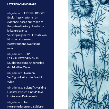
LETZTE KOMMENTARE
ub_admin
zu
FRESH eBOOKS:
Exploring symptoms : an
evidence-based approach to
the patient history; Resiliente
krisenrelevante
Versorgungsnetze : Einsatz von
KI in der Krisen- und
Katastrophenbewältigung
uvm;
ub_admin
zu
TOP-
LERNPLATTFORMEN für
Studierende und Angehörige
der MedUni Wien
ub_admin
zu
Normen-
Verfügbarkeit an der MedUni
Wien
ub_admin
zu
Scientific Writing
Hacks: Erstellen eines PDF/A
konformen Dokuments
ub_admin
zu
Neu:
Korrekturlesen und Editieren