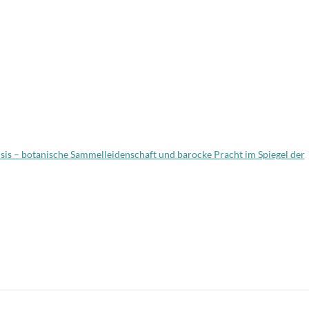
nsis – botanische Sammelleidenschaft und barocke Pracht im Spiegel der
T
i
e
n
on