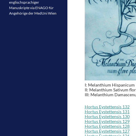
englischsprachiger
Manuskripte via ENAGO für
Angehörige der MedUni Wien
I: Melanthium Hispanicum
II: Melanthium Sativum flor
III: Melanthium Damascenu
Hortus Eystettensis 132
Hortus Eystettensis 131
Hortus Eystettensis 130
Hortus Eystettensis 129
Hortus Eystettensis 128
Hortus Eystettensis 127
Hortus Eystettensis 126