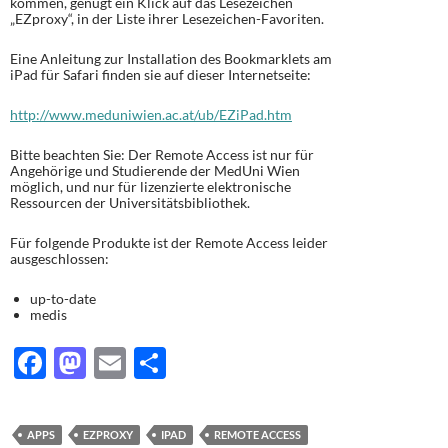
kommen, genügt ein Klick auf das Lesezeichen
„EZproxy“, in der Liste ihrer Lesezeichen-Favoriten.
Eine Anleitung zur Installation des Bookmarklets am
iPad für Safari finden sie auf dieser Internetseite:
http://www.meduniwien.ac.at/ub/EZiPad.htm
Bitte beachten Sie: Der Remote Access ist nur für
Angehörige und Studierende der MedUni Wien
möglich, und nur für lizenzierte elektronische
Ressourcen der Universitätsbibliothek.
Für folgende Produkte ist der Remote Access leider
ausgeschlossen:
up-to-date
medis
F
M
E
T
ac
as
m
ei
e
to
ail
le
APPS
EZPROXY
IPAD
REMOTE ACCESS