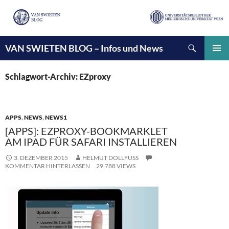
Suchen
VAN SWIETEN BLOG – Infos und News
ZUM
INHALT
PRIMÄ
SPRINGEN
MENÜ
Schlagwort-Archiv: EZproxy
APPS
,
NEWS
,
NEWS1
[APPS]: EZPROXY-BOOKMARKLET
AM IPAD FÜR SAFARI INSTALLIEREN
3. DEZEMBER 2015
HELMUT DOLLFUSS
KOMMENTAR HINTERLASSEN
29.788 VIEWS