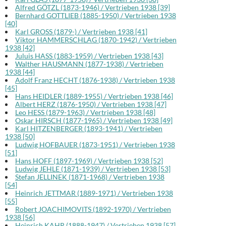
Alfred GÖTZL (1873-1946) / Vertrieben 1938 [39]
Bernhard GOTTLIEB (1885-1950) / Vertrieben 1938
[40]
Karl GROSS (1879-) / Vertrieben 1938 [41]
Viktor HAMMERSCHLAG (1870-1942) / Vertrieben
1938 [42]
Juluis HASS (1883-1959) / Vertrieben 1938 [43]
Walther HAUSMANN (1877-1938) / Vertrieben
1938 [44]
Adolf Franz HECHT (1876-1938) / Vertrieben 1938
[45]
Hans HEIDLER (1889-1955) / Vertrieben 1938 [46]
Albert HERZ (1876-1950) / Vertrieben 1938 [47]
Leo HESS (1879-1963) / Vertrieben 1938 [48]
Oskar HIRSCH (1877-1965) / Vertrieben 1938 [49]
Karl HITZENBERGER (1893-1941) / Vertrieben
1938 [50]
Ludwig HOFBAUER (1873-1951) / Vertrieben 1938
[51]
Hans HOFF (1897-1969) / Vertrieben 1938 [52]
Ludwig JEHLE (1871-1939) / Vertrieben 1938 [53]
Stefan JELLINEK (1871-1968) / Vertrieben 1938
[54]
Heinrich JETTMAR (1889-1971) / Vertrieben 1938
[55]
Robert JOACHIMOVITS (1892-1970) / Vertrieben
1938 [56]
Heinrich KAHR (1888-1947) / Vertrieben 1938 [57]