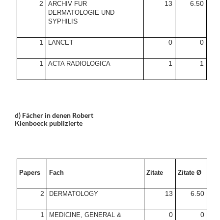
2
13
6.50
ARCHIV FUR
DERMATOLOGIE UND
S
SYPHILI
1
T
0
0
LANCE
1
1
1
ACTA RADIOLOGICA
d) Fächer in denen
Robert
Kienboeck
publizierte
Papers
Fach
Zitate
Zitate Ø
2
13
6.50
DERMATOLOGY
1
0
0
MEDICINE, GENERAL &