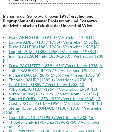
****************************************************
Bisher in der Serie „Vertrieben 1938“ erschienene
Biographien entlassener Professoren und Dozenten
der Medizinischen Fakultät der Universität Wien
:
Hans ABELS (1873-1945) / Vertrieben 1938 [1]
Ludwig ADLER (1879-1958) / Vertrieben 1938 [2]
Rudolf ALLERS (1883-1963) / Vertrieben 1938 [3]
Leopold ARZT (1883-1955) / Vertrieben 1938 [4]
Bernhard ASCHNER (1883-1960) / Vertrieben 1938
[5]
Ernst BACHSTEZ (1888-1954) / Vertrieben 1938 [6]
Julius BAUER (1887-1979) / Vertrieben 1938 [7]
Richard BAUER (1879-1959) / Vertrieben 1938 [8]
Theodor BAUER (1885-) / Vertrieben 1938 [9]
Paul BLATT (1889-) / Vertrieben 1938 [10]
Albert BLAU (1874-1954) / Vertrieben 1938 [11]
Viktor BLUM (1877-1953) / Vertrieben 1938 [12]
Samuel BONDI (1878-1959) / Vertrieben 1938 [13]
Gustav BONDY (1870-1954) / Vertrieben 1938 [14]
Stefan Robert BRÜNAUER (1887-1968) / Vertrieben
1938 [15]
Hans BRUNNER (1893-) / Vertrieben 1938 [16]
Theodor DEMETRIADES (1896-1960) / Vertrieben
1938 [17]
Felix DEUTSCH (1848-1964) / Vertrieben 1938 [18]