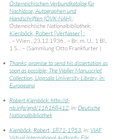
Österreichischen Verbundkatalog für
Nachlässe, Autographen und
Handschriften (ÖVK-NAH)
:
Österreichische Nationalbibliothek:
Kienböck, Robert [Verfasser] :
. – Wien , 23.12.1936 . – Br. m. U., 1 Bl.,
1 S. . – (Sammlung Otto Frankfurter )
Thanks; promise to send his dissertation as
soon as possible; The Waller Manuscript
Collection, Uppsala University Library, in:
Europeana
Robert Kienböck: http://d-
nb.info/gnd/116168412
, in:
Deutsche
Nationalbibliothek
Kienböck, Robert, 1871-1953
, in:
VIAF
Virtual International Authority File