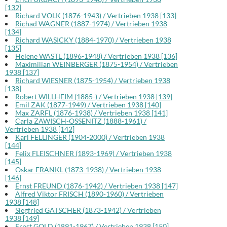
[132]
Richard VOLK (1876-1943) / Vertrieben 1938 [133]
Richad WAGNER (1887-1974) / Vertrieben 1938
[134]
Richard WASICKY (1884-1970) / Vertrieben 1938
[135]
Helene WASTL (1896-1948) / Vertrieben 1938 [136]
Maximilian WEINBERGER (1875-1954) / Vertrieben
1938 [137]
Richard WIESNER (1875-1954) / Vertrieben 1938
[138]
Robert WILLHEIM (1885-) / Vertrieben 1938 [139]
Emil ZAK (1877-1949) / Vertrieben 1938 [140]
Max ZARFL (1876-1938) / Vertrieben 1938 [141]
Carla ZAWISCH-OSSENITZ (1888-1961) /
Vertrieben 1938 [142]
Karl FELLINGER (1904-2000) / Vertrieben 1938
[144]
Felix FLEISCHNER (1893-1969) / Vertrieben 1938
[145]
Oskar FRANKL (1873-1938) / Vertrieben 1938
[146]
Ernst FREUND (1876-1942) / Vertrieben 1938 [147]
Alfred Viktor FRISCH (1890-1960) / Vertrieben
1938 [148]
Siegfried GATSCHER (1873-1942) / Vertrieben
1938 [149]
Ernst GOLD (1891-1967) / Vertrieben 1938 [150]