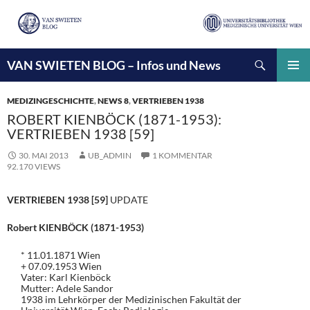
Suchen
VAN SWIETEN BLOG – Infos und News
ZUM
INHALT
PRIMÄ
SPRINGEN
MENÜ
MEDIZINGESCHICHTE
,
NEWS 8
,
VERTRIEBEN 1938
ROBERT KIENBÖCK (1871-1953):
VERTRIEBEN 1938 [59]
30. MAI 2013
UB_ADMIN
1 KOMMENTAR
92.170 VIEWS
VERTRIEBEN 1938 [59]
UPDATE
Robert KIENBÖCK (1871-1953)
* 11.01.1871 Wien
+ 07.09.1953 Wien
Vater: Karl Kienböck
Mutter: Adele Sandor
1938 im Lehrkörper der Medizinischen Fakultät der