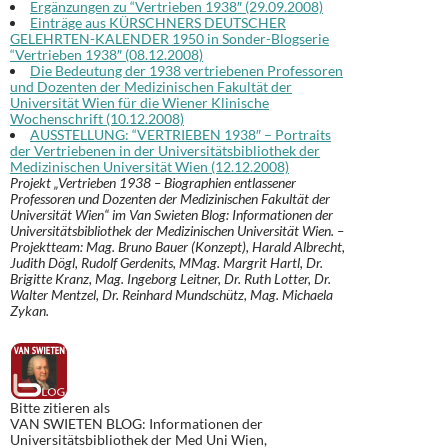
Ergänzungen zu “Vertrieben 1938″ (29.09.2008)
Einträge aus KÜRSCHNERS DEUTSCHER
GELEHRTEN-KALENDER 1950 in Sonder-Blogserie
“Vertrieben 1938″ (08.12.2008)
Die Bedeutung der 1938 vertriebenen Professoren
und Dozenten der Medizinischen Fakultät der
Universität Wien für die Wiener Klinische
Wochenschrift (10.12.2008)
AUSSTELLUNG: “VERTRIEBEN 1938″ – Portraits
der Vertriebenen in der Universitätsbibliothek der
Medizinischen Universität Wien (12.12.2008)
Projekt „Vertrieben 1938 – Biographien entlassener
Professoren und Dozenten der Medizinischen Fakultät der
Universität Wien“ im Van Swieten Blog: Informationen der
Universitätsbibliothek der Medizinischen Universität Wien. –
Projektteam: Mag. Bruno Bauer (Konzept), Harald Albrecht,
Judith Dögl, Rudolf Gerdenits, MMag. Margrit Hartl, Dr.
Brigitte Kranz, Mag. Ingeborg Leitner, Dr. Ruth Lotter, Dr.
Walter Mentzel, Dr. Reinhard Mundschütz, Mag. Michaela
Zykan.
Bitte zitieren als
VAN SWIETEN BLOG: Informationen der
Universitätsbibliothek der Med Uni Wien,