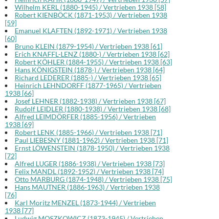
Wilhelm KERL (1880-1945) / Vertrieben 1938 [58]
Robert KIENBÖCK (1871-1953) / Vertrieben 1938
[59]
Emanuel KLAFTEN (1892-1971) / Vertrieben 1938
[60]
Bruno KLEIN (1879-1954) / Vertrieben 1938 [61]
Erich KNAFFL-LENZ (1880-) / Vertrieben 1938 [62]
Robert KÖHLER (1884-1955) / Vertrieben 1938 [63]
Hans KÖNIGSTEIN (1878-) / Vertrieben 1938 [64]
Richard LEDERER (1885-) / Vertrieben 1938 [65]
Heinrich LEHNDORFF (1877-1965) / Vertrieben
1938 [66]
Josef LEHNER (1882-1938) / Vertrieben 1938 [67]
Rudolf LEIDLER (1880-1938) / Vertrieben 1938 [68]
Alfred LEIMDÖRFER (1885-1956) / Vertrieben
1938 [69]
Robert LENK (1885-1966) / Vertrieben 1938 [71]
Paul LIEBESNY (1881-1962) / Vertrieben 1938 [71]
Ernst LÖWENSTEIN (1878-1950) / Vertrieben 1938
[72]
Alfred LUGER (1886-1938) / Vertrieben 1938 [73]
Felix MANDL (1892-1952) / Vertrieben 1938 [74]
Otto MARBURG (1874-1948) / Vertrieben 1938 [75]
Hans MAUTNER (1886-1963) / Vertrieben 1938
[76]
Karl Moritz MENZEL (1873-1944) / Vertrieben
1938 [77]
Ludwig MOSZKOWICZ (1873-1945) / Vertrieben