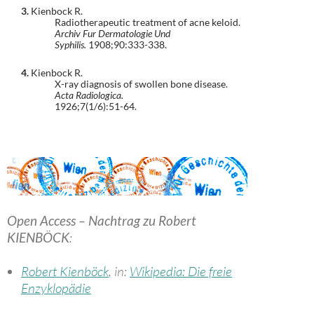
3.
Kienbock R.
Radiotherapeutic treatment of acne keloid.
Archiv Fur Dermatologie Und
Syphilis.
1908;90:333-338.
4.
Kienbock R.
X-ray diagnosis of swollen bone disease.
Acta Radiologica.
1926;7(1/6):51-64.
Open Access – Nachtrag zu Robert
KIENBÖCK
:
Robert Kienböck
, in:
Wikipedia: Die freie
Enzyklopädie