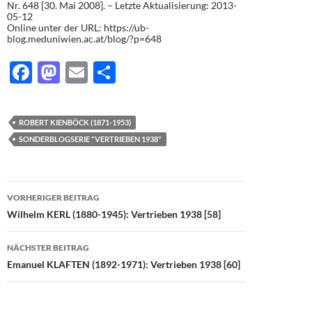
Nr. 648 [30. Mai 2008]. – Letzte Aktualisierung: 2013-
05-12
Online unter der URL: https://ub-
blog.meduniwien.ac.at/blog/?p=648
F
M
E
T
ac
as
m
ei
e
to
ail
le
ROBERT KIENBÖCK (1871-1953)
b
d
n
SONDERBLOGSERIE "VERTRIEBEN 1938"
o
o
o
n
Beitragsnavigation
VORHERIGER BEITRAG
k
Wilhelm KERL (1880-1945): Vertrieben 1938 [58]
NÄCHSTER BEITRAG
Emanuel KLAFTEN (1892-1971): Vertrieben 1938 [60]