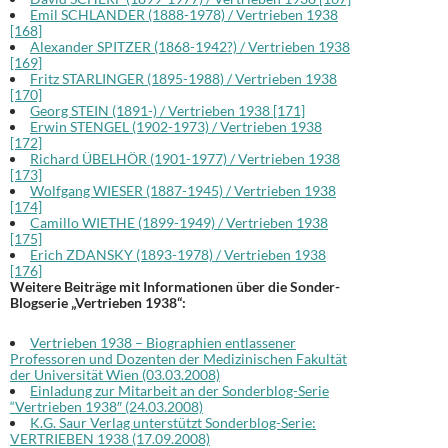
Emil SCHLANDER (1888-1978) / Vertrieben 1938
[168]
Alexander SPITZER (1868-1942?) / Vertrieben 1938
[169]
Fritz STARLINGER (1895-1988) / Vertrieben 1938
[170]
Georg STEIN (1891-) / Vertrieben 1938 [171]
Erwin STENGEL (1902-1973) / Vertrieben 1938
[172]
Richard ÜBELHÖR (1901-1977) / Vertrieben 1938
[173]
Wolfgang WIESER (1887-1945) / Vertrieben 1938
[174]
Camillo WIETHE (1899-1949) / Vertrieben 1938
[175]
Erich ZDANSKY (1893-1978) / Vertrieben 1938
[176]
Weitere Beiträge mit Informationen über die Sonder-
Blogserie „Vertrieben 1938“:
Vertrieben 1938 – Biographien entlassener
Professoren und Dozenten der Medizinischen Fakultät
der Universität Wien (03.03.2008)
Einladung zur Mitarbeit an der Sonderblog-Serie
“Vertrieben 1938″ (24.03.2008)
K.G. Saur Verlag unterstützt Sonderblog-Serie:
VERTRIEBEN 1938 (17.09.2008)