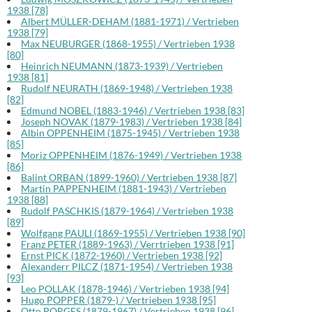
1938 [78]
Albert MÜLLER-DEHAM (1881-1971) / Vertrieben
1938 [79]
Max NEUBURGER (1868-1955) / Vertrieben 1938
[80]
Heinrich NEUMANN (1873-1939) / Vertrieben
1938 [81]
Rudolf NEURATH (1869-1948) / Vertrieben 1938
[82]
Edmund NOBEL (1883-1946) / Vertrieben 1938 [83]
Joseph NOVAK (1879-1983) / Vertrieben 1938 [84]
Albin OPPENHEIM (1875-1945) / Vertrieben 1938
[85]
Moriz OPPENHEIM (1876-1949) / Vertrieben 1938
[86]
Balint ORBAN (1899-1960) / Vertrieben 1938 [87]
Martin PAPPENHEIM (1881-1943) / Vertrieben
1938 [88]
Rudolf PASCHKIS (1879-1964) / Vertrieben 1938
[89]
Wolfgang PAULI (1869-1955) / Vertrieben 1938 [90]
Franz PETER (1889-1963) / Verrtrieben 1938 [91]
Ernst PICK (1872-1960) / Vertrieben 1938 [92]
Alexanderr PILCZ (1871-1954) / Vertrieben 1938
[93]
Leo POLLAK (1878-1946) / Vertrieben 1938 [94]
Hugo POPPER (1879-) / Vertrieben 1938 [95]
Otto PORGES (1879-1967) / Vertrieben 1938 [96]