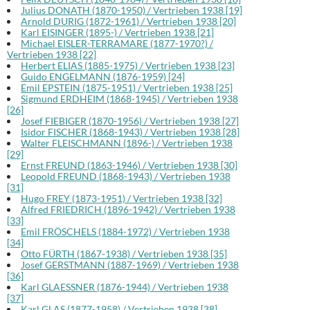
Julius DONATH (1870-1950) / Vertrieben 1938 [19]
Arnold DURIG (1872-1961) / Vertrieben 1938 [20]
Karl EISINGER (1895-) / Vertrieben 1938 [21]
Michael EISLER-TERRAMARE (1877-1970?) /
Vertrieben 1938 [22]
Herbert ELIAS (1885-1975) / Vertrieben 1938 [23]
Guido ENGELMANN (1876-1959) [24]
Emil EPSTEIN (1875-1951) / Vertrieben 1938 [25]
Sigmund ERDHEIM (1868-1945) / Vertrieben 1938
[26]
Josef FIEBIGER (1870-1956) / Vertrieben 1938 [27]
Isidor FISCHER (1868-1943) / Vertrieben 1938 [28]
Walter FLEISCHMANN (1896-) / Vertrieben 1938
[29]
Ernst FREUND (1863-1946) / Vertrieben 1938 [30]
Leopold FREUND (1868-1943) / Vertrieben 1938
[31]
Hugo FREY (1873-1951) / Vertrieben 1938 [32]
Alfred FRIEDRICH (1896-1942) / Vertrieben 1938
[33]
Emil FRÖSCHELS (1884-1972) / Vertrieben 1938
[34]
Otto FÜRTH (1867-1938) / Vertrieben 1938 [35]
Josef GERSTMANN (1887-1969) / Vertrieben 1938
[36]
Karl GLAESSNER (1876-1944) / Vertrieben 1938
[37]
Karl GLAS (1877-1958) / Vertrieben 1938 [38]