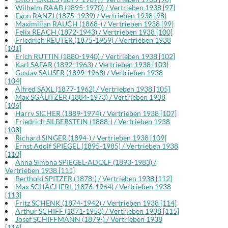
Wilhelm RAAB (1895-1970) / Vertrieben 1938 [97]
Egon RANZI (1875-1939) / Vertrieben 1938 [98]
Maximilian RAUCH (1868-) / Vertrieben 1938 [99]
Felix REACH (1872-1943) / Vertrieben 1938 [100]
Friedrich REUTER (1875-1959) / Vertrieben 1938
[101]
Erich RUTTIN (1880-1940) / Vertrieben 1938 [102]
Karl SAFAR (1892-1963) / Vertrieben 1938 [103]
Gustav SAUSER (1899-1968) / Vertrieben 1938
[104]
Alfred SAXL (1877-1962) / Vertrieben 1938 [105]
Max SGALITZER (1884-1973) / Vertrieben 1938
[106]
Harry SICHER (1889-1974) / Vertrieben 1938 [107]
Friedrich SILBERSTEIN (1888-) / Vertrieben 1938
[108]
Richard SINGER (1894-) / Vertrieben 1938 [109]
Ernst Adolf SPIEGEL (1895-1985) / Vertrieben 1938
[110]
Anna Simona SPIEGEL-ADOLF (1893-1983) /
Vertrieben 1938 [111]
Berthold SPITZER (1878-) / Vertrieben 1938 [112]
Max SCHACHERL (1876-1964) / Vertrieben 1938
[113]
Fritz SCHENK (1874-1942) / Vertrieben 1938 [114]
Arthur SCHIFF (1871-1953) / Vertrieben 1938 [115]
Josef SCHIFFMANN (1879-) / Vertrieben 1938
[116]