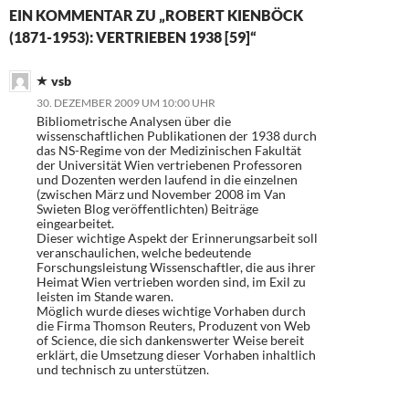
EIN KOMMENTAR ZU „ROBERT KIENBÖCK
(1871-1953): VERTRIEBEN 1938 [59]“
vsb
30. DEZEMBER 2009 UM 10:00 UHR
Bibliometrische Analysen über die
wissenschaftlichen Publikationen der 1938 durch
das NS-Regime von der Medizinischen Fakultät
der Universität Wien vertriebenen Professoren
und Dozenten werden laufend in die einzelnen
(zwischen März und November 2008 im Van
Swieten Blog veröffentlichten) Beiträge
eingearbeitet.
Dieser wichtige Aspekt der Erinnerungsarbeit soll
veranschaulichen, welche bedeutende
Forschungsleistung Wissenschaftler, die aus ihrer
Heimat Wien vertrieben worden sind, im Exil zu
leisten im Stande waren.
Möglich wurde dieses wichtige Vorhaben durch
die Firma Thomson Reuters, Produzent von Web
of Science, die sich dankenswerter Weise bereit
erklärt, die Umsetzung dieser Vorhaben inhaltlich
und technisch zu unterstützen.