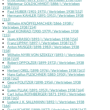
Waldemar GOLDSCHMIDT (1886-) / Vertrieben
1938 [151]
Paul HUBER (1901-1975) / Vertrieben 1938 [152]
Hermann KAHLER (1891-1951) / Vertrieben 1938
[153]
Wilhelm KNÖPFELMACHER (1866-1938) /
Vertrieben 1938 [154]
Josef KONRAD (1900-1979) / Vertrieben 1938
[155]
Hugo KRASSO (1893-) / Vertrieben 1938 [156]
Franz LIPPAY (1897-) / Vertrieben 1938 [157]
Anton MUSGER (1898-1983) / Vertrieben 1938
[158]
Wilhelm NYIRI VON SZEKELY (1893-) / Vertrieben
1938 [159]
Robert OPPOLZER (1899-1972) / Vertrieben 1938
[160]
Herbert OREL (1898-1976) / Vertrieben 1938 [161]
Hans Gallus PLESCHNER (1883-1950) / Vertrieben
1938 [162]
Georg POLITZER (1898-1956) / Vertrieben 1938
[163]
Eugen PLLAK (1891-1953) / Vertrieben 1938 [164]
Carl Julius ROTHBERGER (1871-1945) / Vertrieben
1938 [165]
Ludwig J. K. SALLMANN (1892-) / Vertrieben 1938
[166]
David SCHERF (1899-1977) / Vertrieben 1938 [167]