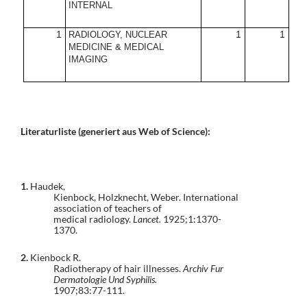
INTERNAL
1
1
1
RADIOLOGY, NUCLEAR
MEDICINE & MEDICAL
IMAGING
Literaturliste (generiert aus Web of Science):
1.
Haudek,
Kienbock, Holzknecht, Weber. International
association of teachers of
medical radiology.
Lancet.
1925;1:1370-
1370.
2.
Kienbock R.
Radiotherapy of hair illnesses.
Archiv Fur
Dermatologie Und Syphilis.
1907;83:77-111.